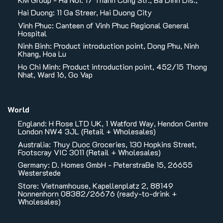
Hai Duong: 11 Ga Streer, Hai Duong City
Vinh Phuc: Canteen of Vinh Phuc Regional General
Hospital
Ninh Binh: Product introduction point, Dong Phu, Ninh
Khang, Hoa Lu
Ho Chi Minh: Product introduction point, 452/15 Thong
Nhat, Ward 16, Go Vap
World
England: H Rose LTD UK, 1 Watford Way, Hendon Centre
London NW4 3JL (Retail + Wholesales)
Australia: Thuy Duoc Groceries, 130 Hopkins Street,
Footscray VIC 3011 (Retail + Wholesales)
Germany: D. Homes GmbH - PeterstraBe 15, 26655
Westerstede
Store: Vietnamhouse, Kapellenplatz 2, 88149
Nonnenhorn 08382/26676 (ready-to-drink +
Wholesales)