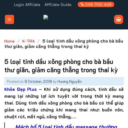
Skip
Login Affiliate
Affiliate Guide
098 7100 428
to
content
/
/
5 loại tinh dầu xông phòng cho bà bầu
Home
K-TRA
thư giãn, giảm căng thẳng trong thai kỳ
5 loại tinh dầu xông phòng cho bà bầu
thư giãn, giảm căng thẳng trong thai kỳ
Posted on
8 October, 2018
by
Hương Nguyễn
Khỏe Đẹp Plus
– Khi sử dụng đúng cách, tinh dầu sẽ
mang lại những lợi ích tuyệt vời trong thời kỳ mang
thai. Dùng tinh dầu xông phòng cho bà bầu có thể giúp
giảm các triệu chứng khi mang thai như: buồn nôn,
chuột rút, mất ngủ, căng thẳng,….
Mách bố 5 loại tinh dầu massage thường