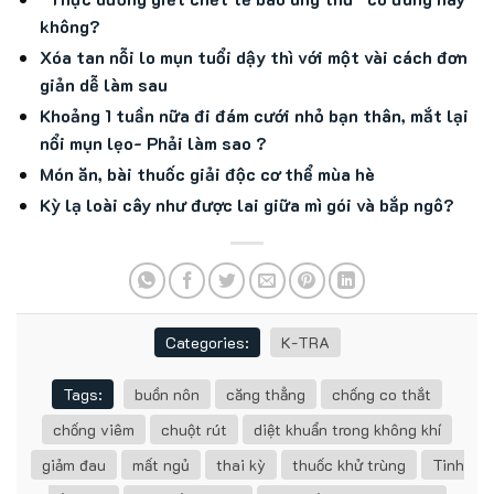
không?
Xóa tan nỗi lo mụn tuổi dậy thì với một vài cách đơn
giản dễ làm sau
Khoảng 1 tuần nữa đi đám cưới nhỏ bạn thân, mắt lại
nổi mụn lẹo- Phải làm sao ?
Món ăn, bài thuốc giải độc cơ thể mùa hè
Kỳ lạ loài cây như được lai giữa mì gói và bắp ngô?
Categories:
K-TRA
Tags:
buồn nôn
căng thẳng
chống co thắt
chống viêm
chuột rút
diệt khuẩn trong không khí
giảm đau
mất ngủ
thai kỳ
thuốc khử trùng
Tinh