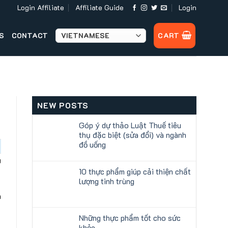
Login Affiliate
Affiliate Guide
Login
S
CONTACT
CART
NEW POSTS
Góp ý dự thảo Luật Thuế tiêu
thụ đặc biệt (sửa đổi) và ngành
đồ uống
u
10 thực phẩm giúp cải thiện chất
lượng tinh trùng
a
Những thực phẩm tốt cho sức
khỏe