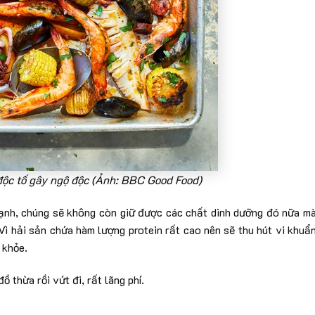
độc tố gây ngộ độc (Ảnh: BBC Good Food)
lạnh, chúng sẽ không còn giữ được các chất dinh dưỡng đó nữa m
Vì hải sản chứa hàm lượng protein rất cao nên sẽ thu hút vi khuẩ
 khỏe.
ồ thừa rồi vứt đi, rất lãng phí.