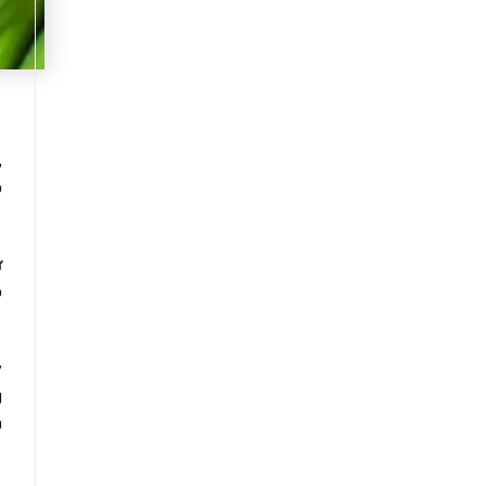
,
ó
ự
o
y
g
n