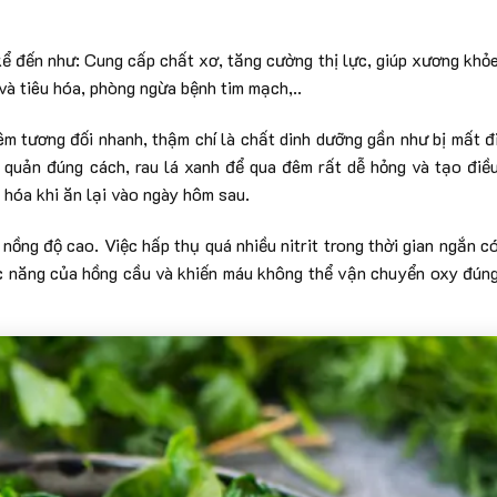
 kể đến như: Cung cấp chất xơ, tăng cường thị lực, giúp xương khỏ
 và tiêu hóa, phòng ngừa bệnh tim mạch,..
êm tương đối nhanh, thậm chí là chất dinh dưỡng gần như bị mất đ
quản đúng cách, rau lá xanh để qua đêm rất dễ hỏng và tạo điề
 hóa khi ăn lại vào ngày hôm sau.
i nồng độ cao. Việc hấp thụ quá nhiều nitrit trong thời gian ngắn c
c năng của hồng cầu và khiến máu không thể vận chuyển oxy đún