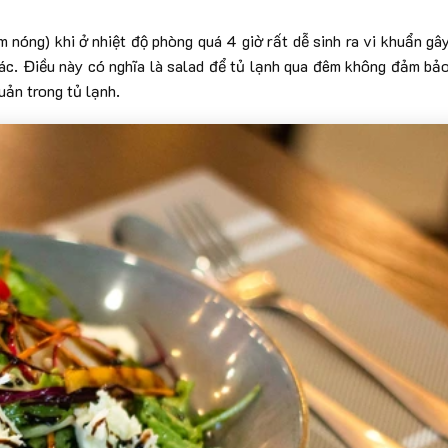
m nóng) khi ở nhiệt độ phòng quá 4 giờ rất dễ sinh ra vi khuẩn gâ
ác. Điều này có nghĩa là salad để tủ lạnh qua đêm không đảm bả
uản trong tủ lạnh.