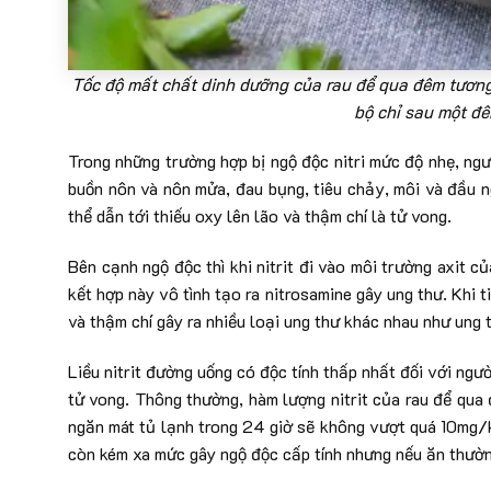
Tốc độ mất chất dinh dưỡng của rau để qua đêm tương 
bộ chỉ sau một đ
Trong những trường hợp bị ngộ độc nitri mức độ nhẹ, ngư
buồn nôn và nôn mửa, đau bụng, tiêu chảy, môi và đầu n
thể dẫn tới thiếu oxy lên lão và thậm chí là tử vong.
Bên cạnh ngộ độc thì khi nitrit đi vào môi trường axit 
kết hợp này vô tình tạo ra nitrosamine gây ung thư. Khi t
và thậm chí gây ra nhiều loại ung thư khác nhau như ung t
Liều nitrit đường uống có độc tính thấp nhất đối với n
tử vong. Thông thường, hàm lượng nitrit của rau để qua
ngăn mát tủ lạnh trong 24 giờ sẽ không vượt quá 10mg/k
còn kém xa mức gây ngộ độc cấp tính nhưng nếu ăn thường