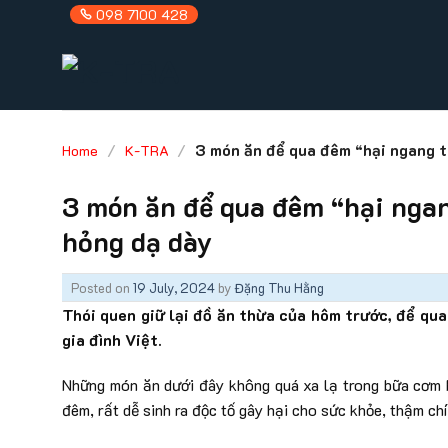
Skip
098 7100 428
to
content
/
/
3 món ăn để qua đêm “hại ngang th
Home
K-TRA
3 món ăn để qua đêm “hại ngan
hỏng dạ dày
Posted on
19 July, 2024
by
Đặng Thu Hằng
Thói quen giữ lại đồ ăn thừa của hôm trước, để qua
gia đình Việt.
Những món ăn dưới đây không quá xa lạ trong bữa cơm h
đêm, rất dễ sinh ra độc tố gây hại cho sức khỏe, thậm chí