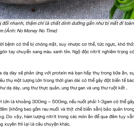
đối nhanh, thậm chí là chất dinh dưỡng gần như bị mất đi toàn
êm (Ảnh: No Money No Time)
ời bệnh có thể bị chóng mặt, suy nhược cơ thể, tức ngực, khó thở
gón tay chuyển sang màu xanh tím. Ngộ độc nitrit nghiêm trọng c
của dạ dày sẽ phản ứng với protein mà bạn hấp thụ trong bữa ăn, s
iêu thụ một lượng lớn trong thời gian dài có thể gây đột biến tế bà
hư dạ dày, ung thư thực quản, ung thư gan và ung thư ruột kết .
gười lớn là khoảng 300mg – 500mg, nếu nuốt phải 1-3gam có thể gâ
 đêm (không bao gồm rau muối và thịt chế biến sẵn) bảo quản tron
g. Do vậy, hàm lượng nitrit trong các món ăn để qua đêm tuy vẫ
 xuyên thì lại là câu chuyện khác.