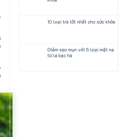
e
10 loại trà tốt nhất cho sức khỏe
i
u
Giảm sẹo mụn với 5 loại mặt nạ
từ lá bạc hà
ó
g