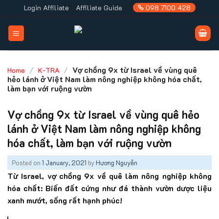
Skip
Login Affiliate
Affiliate Guide
098 7100 428
to
content
/
/
Vợ chồng 9x từ Israel về vùng quê
Home
K-TRA
hẻo lánh ở Việt Nam làm nông nghiệp không hóa chất,
làm bạn với ruộng vườn
Vợ chồng 9x từ Israel về vùng quê hẻo
lánh ở Việt Nam làm nông nghiệp không
hóa chất, làm bạn với ruộng vườn
Posted on
1 January, 2021
by
Hương Nguyễn
Từ Israel, vợ chồng 9x về quê làm nông nghiệp không
hóa chất: Biến đất cứng như đá thành vườn dược liệu
xanh mướt, sống rất hạnh phúc!