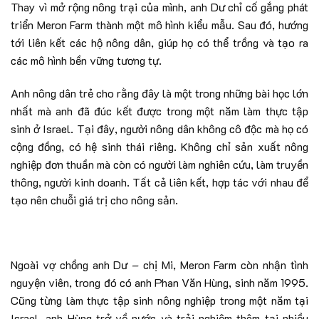
Thay vì mở rộng nông trại của mình, anh Dư chỉ cố gắng phát
triển Meron Farm thành một mô hình kiểu mẫu. Sau đó, hướng
tới liên kết các hộ nông dân, giúp họ có thể trồng và tạo ra
các mô hình bền vững tương tự.
Anh nông dân trẻ cho rằng đây là một trong những bài học lớn
nhất mà anh đã đúc kết được trong một năm làm thực tập
sinh ở Israel. Tại đây, người nông dân không cô độc mà họ có
cộng đồng, có hệ sinh thái riêng. Không chỉ sản xuất nông
nghiệp đơn thuần mà còn có người làm nghiên cứu, làm truyền
thông, người kinh doanh. Tất cả liên kết, hợp tác với nhau để
tạo nên chuỗi giá trị cho nông sản.
Ngoài vợ chồng anh Dư – chị Mi, Meron Farm còn nhận tình
nguyện viên, trong đó có anh Phan Văn Hùng, sinh năm 1995.
Cũng từng làm thực tập sinh nông nghiệp trong một năm tại
Israel, anh Hùng trở về nước và trải nghiệm thêm tại nhiều