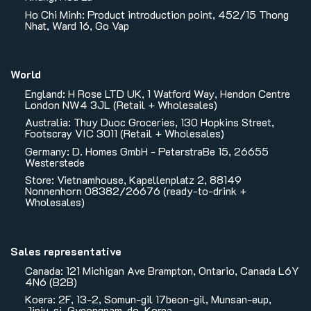
Ho Chi Minh: Product introduction point, 452/15 Thong
Nhat, Ward 16, Go Vap
World
England: H Rose LTD UK, 1 Watford Way, Hendon Centre
London NW4 3JL (Retail + Wholesales)
Australia: Thuy Duoc Groceries, 130 Hopkins Street,
Footscray VIC 3011 (Retail + Wholesales)
Germany: D. Homes GmbH - PeterstraBe 15, 26655
Westerstede
Store: Vietnamhouse, Kapellenplatz 2, 88149
Nonnenhorn 08382/26676 (ready-to-drink +
Wholesales)
Sales representative
Canada: 121 Michigan Ave Brampton, Ontario, Canada L6Y
4N6 (B2B)
Koera: 2F, 13-2, Somun-gil 17beon-gil, Munsan-eup,
Jinju-si, Gyeongnam-do, Korea