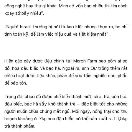
công nghệ hay thứ gì khác. Mình có vốn bao nhiêu thì tìm cách
xoay sở bấy nhiêu”.
“Người Israel thường bị nói là keo kiệt nhưng thực ra, họ chỉ
tính toán kỹ, để làm việc hiệu quả và tiết kiệm nhất”.
Hiện các cây dược liệu chính tại Meron Farm bao gồm atiso
đỏ, hoa đậu biếc và bạc hà. Ngoài ra, anh Dư trồng thêm rất
nhiều loại dược liệu khác, phần để sưu tầm, nghiên cứu, phần
để bảo tồn.
Trong đó, atiso đỏ được chế biến thành mứt, siro, trà, còn hoa
đậu biếc, bạc hà sấy khô thành trà – đặc biệt tốt cho những
người muốn chữa chứng mất ngủ. Mỗi ngày, nông trại cho thu
hoạch khoảng 6-7kg hoa đậu biếc, có thể sản xuất ra 1-1,5kg
trà thành phẩm.