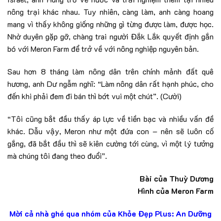
nông trại khác nhau. Tuy nhiên, càng làm, anh càng hoang
mang vì thấy không giống những gì từng được làm, được học.
Nhờ duyên gặp gỡ, chàng trai người Đắk Lắk quyết định gắn
bó với Meron Farm để trở về với nông nghiệp nguyên bản.
Sau hơn 8 tháng làm nông dân trên chính mảnh đất quê
hương, anh Dư ngẫm nghĩ: “Làm nông dân rất hạnh phúc, cho
đến khi phải đem đi bán thì bớt vui một chút”. (Cười)
“Tôi cũng bắt đầu thấy áp lực về tiền bạc và nhiều vấn đề
khác. Dẫu vậy, Meron như một đứa con – nên sẽ luôn cố
gắng, đã bắt đầu thì sẽ kiên cường tới cùng, vì một lý tưởng
mà chúng tôi đang theo đuổi”.
Bài của Thuỳ Dương
Hình của Meron Farm
Mời cả nhà ghé qua nhóm của Khỏe Đẹp Plus:
An Dưỡng