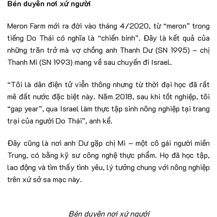
Bén duyên nơi xứ người
Meron Farm mới ra đời vào tháng 4/2020, từ “meron” trong
tiếng Do Thái có nghĩa là “chiến binh”. Đây là kết quả của
những trăn trở mà vợ chồng anh Thanh Dư (SN 1995) – chị
Thanh Mi (SN 1993) mang về sau chuyến đi Israel.
“Tôi là dân điện tử viễn thông nhưng từ thời đại học đã rất
mê đất nước đặc biệt này. Năm 2018, sau khi tốt nghiệp, tôi
“gap year”, qua Israel làm thực tập sinh nông nghiệp tại trang
trại của người Do Thái”, anh kể.
Đây cũng là nơi anh Dư gặp chị Mi – một cô gái người miền
Trung, có bằng kỹ sư công nghệ thực phẩm. Họ đã học tập,
lao động và tìm thấy tình yêu, lý tưởng chung với nông nghiệp
trên xứ sở sa mạc này.
Bén duyên nơi xứ người