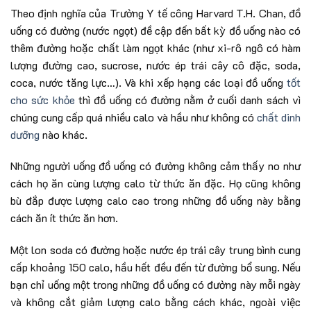
Theo định nghĩa của Trường Y tế công Harvard T.H. Chan, đồ
uống có đường (nước ngọt) đề cập đến bất kỳ đồ uống nào có
thêm đường hoặc chất làm ngọt khác (như xi-rô ngô có hàm
lượng đường cao, sucrose, nước ép trái cây cô đặc, soda,
coca, nước tăng lực…). Và khi xếp hạng các loại đồ uống
tốt
cho sức khỏe
thì đồ uống có đường nằm ở cuối danh sách vì
chúng cung cấp quá nhiều calo và hầu như không có
chất dinh
dưỡng
nào khác.
Những người uống đồ uống có đường không cảm thấy no như
cách họ ăn cùng lượng calo từ thức ăn đặc. Họ cũng không
bù đắp được lượng calo cao trong những đồ uống này bằng
cách ăn ít thức ăn hơn.
Một lon soda có đường hoặc nước ép trái cây trung bình cung
cấp khoảng 150 calo, hầu hết đều đến từ đường bổ sung. Nếu
bạn chỉ uống một trong những đồ uống có đường này mỗi ngày
và không cắt giảm lượng calo bằng cách khác, ngoài việc