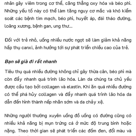
nhân gây viêm trong cơ thể, căng thẳng oxy hóa và béo phì.
Những yếu tố này có thể làm tăng nguy cơ mắc và khó kiểm
soát các bệnh tim mạch, béo phì, huyết áp, đái tháo đường,
loãng xương, bệnh gan, ung thư…
Đối với trẻ nhỏ, uống nhiều nước ngọt sẽ làm giảm khả năng
hấp thụ canxi, ảnh hưởng tới sự phát triển chiều cao của trẻ.
Bạn sẽ già đi rất nhanh
Tiêu thụ quá nhiều đường không chỉ gây thừa cân, béo phì mà
còn đẩy nhanh quá trình lão hóa. Làn da chúng ta chủ yếu
được cấu tạo bởi collagen và elastin. Khi ăn quá nhiều đường
có thể phá hủy collagen và đẩy nhanh quá trình lão hóa da
dẫn đến hình thành nếp nhăn sớm và da chảy xệ.
Những người thường xuyên uống đồ uống có đường cũng có
nhiều khả năng bị mụn trứng cá ở mức độ trung bình hoặc
nặng. Theo thời gian sẽ phát triển các đốm đen, đổi màu và