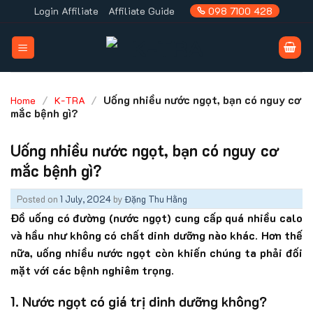
Skip
Login Affiliate
Affiliate Guide
098 7100 428
to
content
/
/
Uống nhiều nước ngọt, bạn có nguy cơ
Home
K-TRA
mắc bệnh gì?
Uống nhiều nước ngọt, bạn có nguy cơ
mắc bệnh gì?
Posted on
1 July, 2024
by
Đặng Thu Hằng
Đồ uống có đường (nước ngọt) cung cấp quá nhiều calo
và hầu như không có chất dinh dưỡng nào khác. Hơn thế
nữa, uống nhiều nước ngọt còn khiến chúng ta phải đối
mặt với các bệnh nghiêm trọng.
1. Nước ngọt có giá trị dinh dưỡng không?