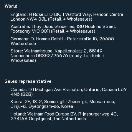
World
England: H Rose LTD UK, 1 Watford Way, Hendon Centre
London NW4 3JL (Retail + Wholesales)
Australia: Thuy Duoc Groceries, 130 Hopkins Street,
Footscray VIC 3011 (Retail + Wholesales)
Germany: D. Homes GmbH - PeterstraBe 15, 26655
Westerstede
Store: Vietnamhouse, Kapellenplatz 2, 88149
Nonnenhorn 08382/26676 (ready-to-drink +
Wholesales)
Sales representative
Canada: 121 Michigan Ave Brampton, Ontario, Canada L6Y
4N6 (B2B)
Koera: 2F, 13-2, Somun-gil 17beon-gil, Munsan-eup,
Jinju-si, Gyeongnam-do, Korea
Holand: Vietnam Food Europe BV, Rijnsburgerweg 43,
2341AA Oegstgeest, the Netherlands