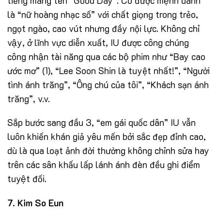
tiếng mang tên “Good Day”. Cô được mệnh danh
là “nữ hoàng nhạc số” với chất giọng trong trẻo,
ngọt ngào, cao vút nhưng đầy nội lực. Không chỉ
vậy, ở lĩnh vực diễn xuất, IU được công chúng
công nhận tài năng qua các bộ phim như “Bay cao
ước mơ” (1), “Lee Soon Shin là tuyệt nhất!”, “Người
tình ánh trăng”, “Ông chú của tôi”, “Khách sạn ánh
trăng”, v.v.
Sắp bước sang đầu 3, “em gái quốc dân” IU vẫn
luôn khiến khán giả yêu mến bởi sắc đẹp đỉnh cao,
dù là qua loạt ảnh đời thường không chỉnh sửa hay
trên các sân khấu lấp lánh ánh đèn đều ghi điểm
tuyệt đối.
7. Kim So Eun