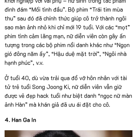
khởi nghiệp với vai phụ – nữ sinh trong tác phẩm
đình đám “Mối tình đầu”. Bộ phim “Trái tim mùa
thu” sau đó đã chính thức giúp cô trở thành ngôi
sao màn ảnh nhỏ khi chỉ mới 19 tuổi. Với các “mọt”
phim tình cảm lãng mạn, nữ diễn viên còn gây ấn
tượng trong các bộ phim nổi danh khác như “Ngọn
gió đông năm ấy”, “Hậu duệ mặt trời”, “Ngôi nhà
hạnh phúc”, v.v.
Ở tuổi 40, dù vừa trải qua đổ vỡ hôn nhân với tài
tử trẻ tuổi Song Joong Ki, nữ diễn viên vẫn giữ
được vẻ đẹp hack tuổi như biệt danh “ngọc nữ màn
ảnh Hàn” mà khán giả đã ưu ái đặt cho cô.
4. Han Ga In