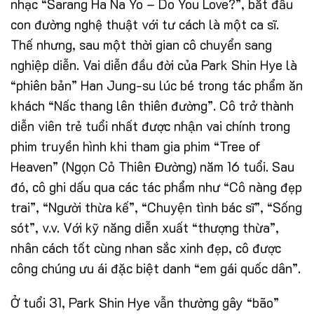
nhạc “Sarang Ha Na Yo – Do You Love?”, bắt đầu
con đường nghệ thuật với tư cách là một ca sĩ.
Thế nhưng, sau một thời gian cô chuyển sang
nghiệp diễn. Vai diễn đầu đời của Park Shin Hye là
“phiên bản” Han Jung-su lúc bé trong tác phẩm ăn
khách “Nấc thang lên thiên đường”. Cô trở thành
diễn viên trẻ tuổi nhất được nhận vai chính trong
phim truyền hình khi tham gia phim “Tree of
Heaven” (Ngọn Cỏ Thiên Đường) năm 16 tuổi. Sau
đó, cô ghi dấu qua các tác phẩm như “Cô nàng đẹp
trai”, “Người thừa kế”, “Chuyện tình bác sĩ”, “Sống
sót”, v.v. Với kỹ năng diễn xuất “thượng thừa”,
nhân cách tốt cùng nhan sắc xinh đẹp, cô được
công chúng ưu ái đặc biệt danh “em gái quốc dân”.
Ở tuổi 31, Park Shin Hye vẫn thường gây “bão”