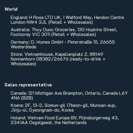
World
England: H Rose LTD UK, 1 Watford Way, Hendon Centre
London NW4 3JL (Retail + Wholesales)
Australia: Thuy Duoc Groceries, 130 Hopkins Street,
Footscray VIC 3011 (Retail + Wholesales)
Germany: D. Homes GmbH - PeterstraBe 15, 26655
Westerstede
Store: Vietnamhouse, Kapellenplatz 2, 88149
Nonnenhorn 08382/26676 (ready-to-drink +
Wholesales)
Sales representative
Canada: 121 Michigan Ave Brampton, Ontario, Canada L6Y
4N6 (B2B)
Koera: 2F, 13-2, Somun-gil 17beon-gil, Munsan-eup,
Jinju-si, Gyeongnam-do, Korea
Holand: Vietnam Food Europe BV, Rijnsburgerweg 43,
2341AA Oegstgeest, the Netherlands