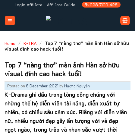
Skip
Login Affiliate
Affiliate Guide
098 7100 428
to
content
/
/
Top 7 “nàng thơ” màn ảnh Hàn sở hữu
Home
K-TRA
visual đỉnh cao hack tuổi!
Top 7 “nàng thơ” màn ảnh Hàn sở hữu
visual đỉnh cao hack tuổi!
Posted on
8 December, 2021
by
Hương Nguyễn
K-Drama ghi dấu trong lòng công chúng với
những thế hệ diễn viên tài năng, diễn xuất tự
nhiên, có chiều sâu cảm xúc. Riêng với diễn viên
nữ, nhiều người đẹp gây ấn tượng với vẻ đẹp
ngọt ngào, trong trẻo và nhan sắc vượt thời