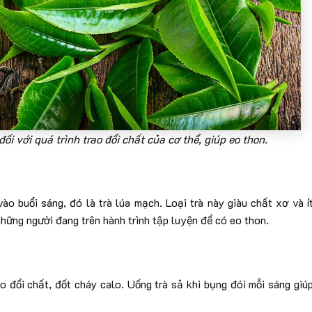
ối với quá trình trao đổi chất của cơ thể, giúp eo thon.
o buổi sáng, đó là trà lúa mạch. Loại trà này giàu chất xơ và í
những người đang trên hành trình tập luyện để có eo thon.
o đổi chất, đốt cháy calo. Uống trà sả khi bụng đói mỗi sáng giú