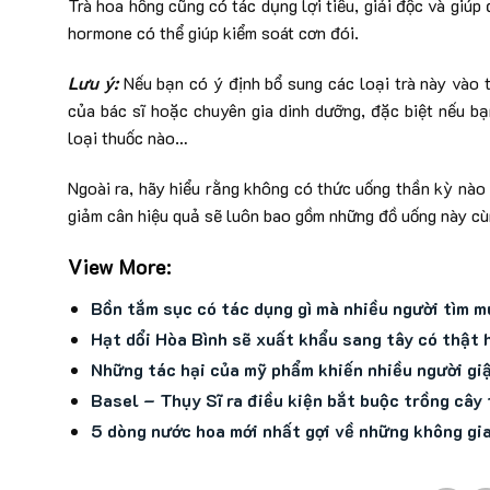
Trà hoa hồng cũng có tác dụng lợi tiểu, giải độc và giúp
hormone có thể giúp kiểm soát cơn đói.
Lưu ý:
Nếu bạn có ý định bổ sung các loại trà này vào 
của bác sĩ hoặc chuyên gia dinh dưỡng, đặc biệt nếu bạ
loại thuốc nào…
Ngoài ra, hãy hiểu rằng không có thức uống thần kỳ nào
giảm cân hiệu quả sẽ luôn bao gồm những đồ uống này cù
View More:
Bồn tắm sục có tác dụng gì mà nhiều người tìm m
Hạt dổi Hòa Bình sẽ xuất khẩu sang tây có thật
Những tác hại của mỹ phẩm khiến nhiều người gi
Basel – Thụy Sĩ ra điều kiện bắt buộc trồng cây
5 dòng nước hoa mới nhất gợi về những không gi