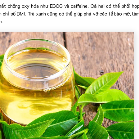
hất chống oxy hóa như EGCG và caffeine. Cả hai có thể phối hợ
m chỉ số BMI. Trà xanh cũng có thể giúp phá vỡ các tế bào mỡ, là
c.