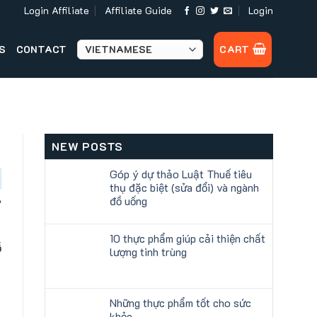
Login Affiliate
Affiliate Guide
Login
S
CONTACT
CART
NEW POSTS
Góp ý dự thảo Luật Thuế tiêu
thụ đặc biệt (sửa đổi) và ngành
,
đồ uống
10 thực phẩm giúp cải thiện chất
ỗ
lượng tinh trùng
Những thực phẩm tốt cho sức
khỏe