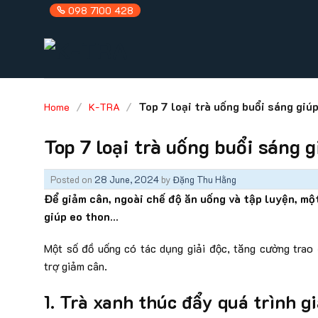
Skip
098 7100 428
to
content
/
/
Top 7 loại trà uống buổi sáng giú
Home
K-TRA
Top 7 loại trà uống buổi sáng g
Posted on
28 June, 2024
by
Đặng Thu Hằng
Để giảm cân, ngoài chế độ ăn uống và tập luyện, một
giúp eo thon…
Một số đồ uống có tác dụng giải độc, tăng cường trao
trợ giảm cân.
1. Trà xanh thúc đẩy quá trình g