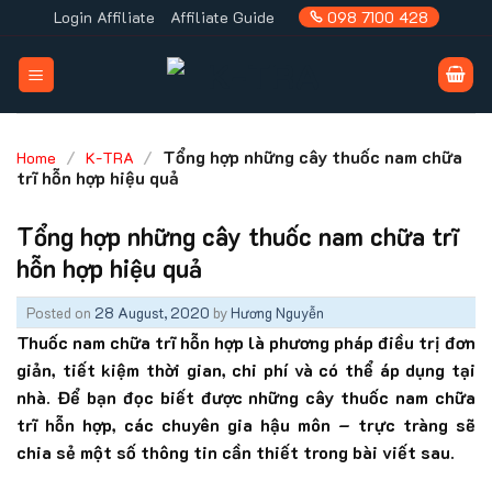
Skip
Login Affiliate
Affiliate Guide
098 7100 428
to
content
/
/
Tổng hợp những cây thuốc nam chữa
Home
K-TRA
trĩ hỗn hợp hiệu quả
Tổng hợp những cây thuốc nam chữa trĩ
hỗn hợp hiệu quả
Posted on
28 August, 2020
by
Hương Nguyễn
Thuốc nam chữa trĩ hỗn hợp là phương pháp điều trị đơn
giản, tiết kiệm thời gian, chi phí và có thể áp dụng tại
nhà. Để bạn đọc biết được những cây thuốc nam chữa
trĩ hỗn hợp, các chuyên gia hậu môn – trực tràng sẽ
chia sẻ một số thông tin cần thiết trong bài viết sau.