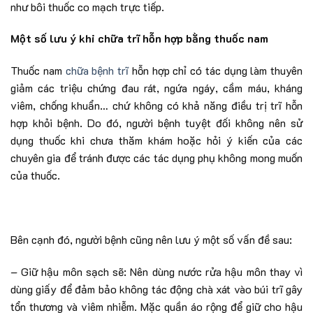
như bôi thuốc co mạch trực tiếp.
Một số lưu ý khi chữa trĩ hỗn hợp bằng thuốc nam
Thuốc nam
chữa bệnh trĩ
hỗn hợp chỉ có tác dụng làm thuyên
giảm các triệu chứng đau rát, ngứa ngáy, cầm máu, kháng
viêm, chống khuẩn… chứ không có khả năng điều trị trĩ hỗn
hợp khỏi bệnh. Do đó, người bệnh tuyệt đối không nên sử
dụng thuốc khi chưa thăm khám hoặc hỏi ý kiến của các
chuyên gia để tránh được các tác dụng phụ không mong muốn
của thuốc.
Bên cạnh đó, người bệnh cũng nên lưu ý một số vấn đề sau:
– Giữ hậu môn sạch sẽ: Nên dùng nước rửa hậu môn thay vì
dùng giấy để đảm bảo không tác động chà xát vào búi trĩ gây
tổn thương và viêm nhiễm. Mặc quần áo rộng để giữ cho hậu