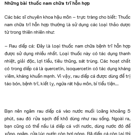
Những bài thuốc nam chữa trĩ hỗn hợp
Các bác sĩ chuyên khoa hậu môn – trực tràng cho biết: Thuốc
nam chữa trĩ hỗn hợp thường là sử dụng các loại thảo dược
từ trong thiên nhiên như:
– Rau diếp cá: Đây là loại thuốc nam chữa bệnh trĩ hỗn hợp
được sử dụng nhiều nhất. Loại thuốc này có tác dụng thanh
nhiệt, giải độc, lợi tiểu, tiêu thũng, sát trùng. Các hoạt chất
có trong diếp cá là quercetin, isoquercetin có tác dụng kháng
viêm, kháng khuẩn mạnh. Vì vậy, rau diếp cá được dùng để trị
táo bón, bệnh trĩ, kiết lỵ, ngứa rát hậu môn, bí tiểu tiện…
Bạn nên ngâm rau diếp cá vào nước muối loãng khoảng 5
phút, sau đó rửa sạch để khô dùng như rau sống. Ngoài ra,
bạn cũng có thể nấu lá diếp cá với nước, dùng nước đó để
xông, ngâm, rửa lúc nước còn hơi nóng. Bã diếp cá còn lại thì