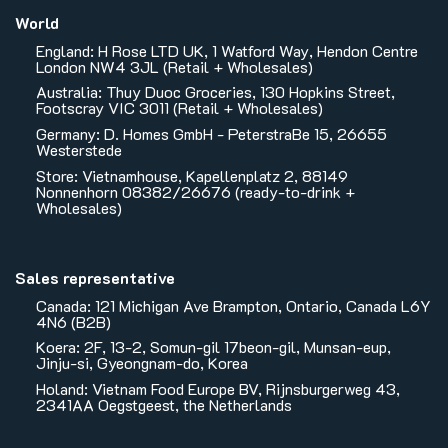
World
England: H Rose LTD UK, 1 Watford Way, Hendon Centre
London NW4 3JL (Retail + Wholesales)
Australia: Thuy Duoc Groceries, 130 Hopkins Street,
Footscray VIC 3011 (Retail + Wholesales)
Germany: D. Homes GmbH - PeterstraBe 15, 26655
Westerstede
Store: Vietnamhouse, Kapellenplatz 2, 88149
Nonnenhorn 08382/26676 (ready-to-drink +
Wholesales)
Sales representative
Canada: 121 Michigan Ave Brampton, Ontario, Canada L6Y
4N6 (B2B)
Koera: 2F, 13-2, Somun-gil 17beon-gil, Munsan-eup,
Jinju-si, Gyeongnam-do, Korea
Holand: Vietnam Food Europe BV, Rijnsburgerweg 43,
2341AA Oegstgeest, the Netherlands