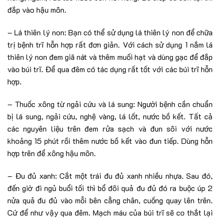
đắp vào hậu môn.
– Lá thiên lý non: Bạn có thể sử dụng lá thiên lý non để chữa
trị bệnh trĩ hỗn hợp rất đơn giản. Với cách sử dụng 1 nắm lá
thiên lý non đem giã nát và thêm muối hạt và dùng gạc để đắp
vào búi trĩ. Để qua đêm có tác dụng rất tốt với các búi trĩ hỗn
hợp.
– Thuốc xông từ ngải cứu và lá sung: Người bệnh cần chuẩn
bị lá sung, ngải cứu, nghệ vàng, lá lốt, nước bồ kết. Tất cả
các nguyên liệu trên đem rửa sạch và đun sôi với nước
khoảng 15 phút rồi thêm nước bồ kết vào đun tiếp. Dùng hỗn
hợp trên để xông hậu môn.
– Đu đủ xanh: Cắt một trái đu đủ xanh nhiều nhựa. Sau đó,
đến giờ đi ngủ buổi tối thì bổ đôi quả đu đủ đó ra buộc úp 2
nửa quả đu đủ vào mỗi bên cẳng chân, cuống quay lên trên.
Cứ để như vậy qua đêm. Mạch máu của búi trĩ sẽ co thắt lại