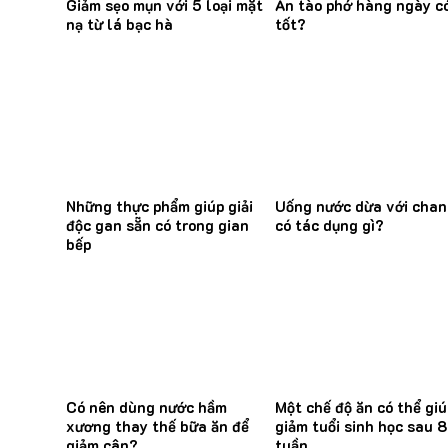
Giảm sẹo mụn với 5 loại mặt
Ăn tào phớ hàng ngày c
nạ từ lá bạc hà
tốt?
Những thực phẩm giúp giải
Uống nước dừa với cha
độc gan sẵn có trong gian
có tác dụng gì?
bếp
Có nên dùng nước hầm
Một chế độ ăn có thể giú
xương thay thế bữa ăn để
giảm tuổi sinh học sau 8
giảm cân?
tuần