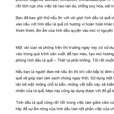
rất tích cực cho việc tái tạo làn da, chống oxy hóa, sát 
Bạn đã bao giờ thử nấu ăn với vài giọt tinh dầu lá quế
xào nấu với tinh dầu lá quế có hương vị hoàn toàn khác b
thơm thơm, ấm ấm của tinh dầu quyện vào mùi vị nguyên 
Một vài loại xà phòng trên thị trường ngày nay có sử dụ
vào trong quá trình sản xuất để tạo màu, tạo mùi hươn
phòng tinh dầu lá quế – Thật lạ phải không. Tôi rất muố
Nếu bạn là người đam mê nấu ăn thì khi căn bếp bị dính 
quế sẽ giúp bạn làm sạch chúng ngay thôi. Sử dụng một k
lên bề mặt những chỗ bị bẩn, những vết bẩn này sẽ biế
nhiên của lá quế. Mẹo này cũng áp dụng được với đồ gỗ b
Tinh dầu lá quế cũng rất tốt trong việc làm giảm cảm cú
hãy để sự ấm nóng của tinh dầu làm nốt phần việc của ch