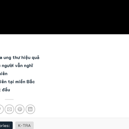
a ung thư hiệu quả
 người vẫn nghĩ
hiên
iên tại miền Bắc
t đầu
ries:
K-TRA