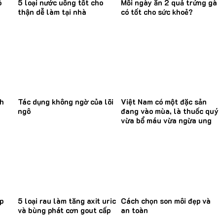
ó
5 loại nước uống tốt cho
Mỗi ngày ăn 2 quả trứng gà
thận dễ làm tại nhà
có tốt cho sức khoẻ?
nh
Tác dụng không ngờ của lõi
Việt Nam có một đặc sản
ngô
đang vào mùa, là thuốc quý
vừa bổ máu vừa ngừa ung
thư
p
5 loại rau làm tăng axit uric
Cách chọn son môi đẹp và
và bùng phát cơn gout cấp
an toàn