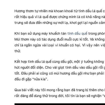
Hương thơm tự nhiên mà khoan khoái từ tinh dầu lá quế 
rất hiệu quả vì lá quế được chứng minh là có khả năng nà
trưng sẽ đưa đến những sự mới lạ, khơi gợi lại nguồn cả
Khi bạn sử dụng máy khuếch tán
tinh dầu quế
trong phòn
Mùi thơm này có tác dụng đuổi muỗi cực kì tốt. Và không 
chí là ngăn ngừa vài loại vi khuẩn có hại. Vì vậy nên v
thử.
Kết hợp tinh dầu lá quế cùng dầu gội, một ý tưởng không
hút người đối diện. Cho vài giọt tinh dầu vào dầu gội rồi
tốt. Đâu phải ai cũng có mùi hương dầu gội như bạn phải 
đầu đi gặp “nửa kia”.
Qua bài viết này tôi mong rằng bạn đã trang bị thêm cho
rất đáng để dùng thử trong đời, tôi tin là bạn sẽ nghiện 