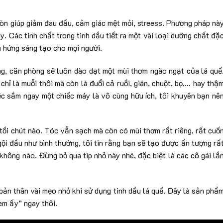
còn giúp giảm đau đầu, cảm giác mệt mỏi, streess. Phương pháp nà
y. Các tinh chất trong tinh dầu tiết ra một vài loại dưỡng chất đặ
m hứng sáng tạo cho mọi người.
g, căn phòng sẽ luôn dào dạt một mùi thơm ngào ngạt của lá quế
chỉ là muỗi thôi mà còn là đuổi cả ruồi, gián, chuột, bọ,… hay thậ
iệc sắm ngay một chiếc máy là vô cùng hữu ích, tôi khuyên bạn nê
 tồi chút nào. Tóc vẫn sạch mà còn có mùi thơm rất riêng, rất cuố
 gội đầu như bình thường, tôi tin rằng bạn sẽ tạo được ấn tượng rấ
không nào. Đừng bỏ qua tip nhỏ này nhé, đặc biệt là các cô gái lầ
 bản thân vài mẹo nhỏ khi sử dụng tinh dầu lá quế. Đây là sản phẩ
“em ấy” ngay thôi.