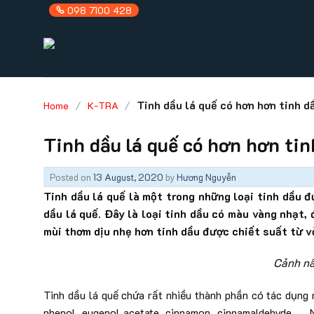
Skip
098 7100 428
to
content
/
/
Tinh dầu lá quế có hơn hơn tinh d
Home
K-TRA
Tinh dầu lá quế có hơn hơn ti
Posted on
13 August, 2020
by
Hương Nguyễn
Tinh dầu lá quế là một trong những loại tinh dầu 
dầu lá quế. Đây là loại tinh dầu có màu vàng nhạt,
mùi thơm dịu nhẹ hơn tinh dầu được chiết suất từ v
Cảnh nấ
Tinh dầu lá quế chứa rất nhiều thành phần có tác dụng 
phenol, eugenol acetate, cinnamon, cinnamaldehyde ,… 