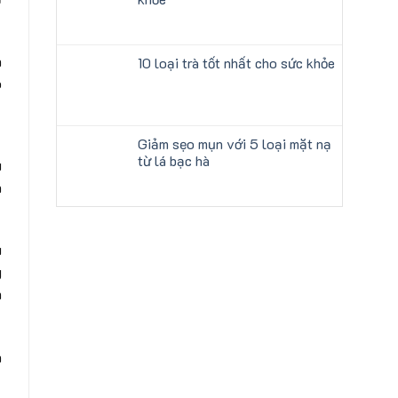
à
10 loại trà tốt nhất cho sức khỏe
ó
Giảm sẹo mụn với 5 loại mặt nạ
từ lá bạc hà
u
à
u
g
n
à