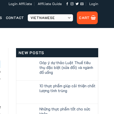
Login Affiliate
Affiliate Guide
Login
S
CONTACT
CART
NEW POSTS
Góp ý dự thảo Luật Thuế tiêu
thụ đặc biệt (sửa đổi) và ngành
h
đồ uống
,
10 thực phẩm giúp cải thiện chất
lượng tinh trùng
ư
Những thực phẩm tốt cho sức
ả
khỏe