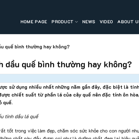
HOME PAGE
PRODUCT
NEWS
VIDEO
ABOUT U
ầu quế bình thường hay không?
nh dầu quế bình thường hay không?
được sử dụng nhiều nhất những năm gần đây, đặc biệt là tin
 được chiết suất từ phần lá của cây quế nên đặc tính ôn hòa
ỏ quế.
u tinh dầu lá quế
rất tốt trong việc làm đẹp, chăm sóc sức khỏe cho con người nh
Những chất này đều được coi như là dưỡng chất đem lại hiệu qu