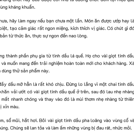
trùng kháng khuẩn.
 chưa, hãy làm ngay nếu bạn chưa một lần. Món ăn được ướp hay l
iệt, tạo cảm giác rất ngon miệng, kích thích vị giác. Có chút gì đ
bản từ thức ăn, thực sự ngon đến nao lòng.
ng thành phần phụ gia từ tinh dầu lá quế. Họ cho vài giọt tinh dầ
g và muốn mang đến trải nghiệm hoàn toàn mới cho khách hàng. X
n dùng thử sản phẩm này.
đầy dầu mỡ hẳn là rất khó chịu. Đừng lo lắng vì một chai tinh dầ
hăn vải ướt có vài giọt tinh dầu quế ở trên, sau đó lau nhẹ nhàn
n mất nhanh chóng và thay vào đó là mùi thơm nhẹ nhàng từ thiê
ị xỉn màu.
m, sổ mũi, hắt hơi. Bôi vài giọt tinh dầu pha loãng vào vùng cổ v
úng. Chúng sẽ lan tỏa và làm ấm những vùng bị đau rát, nhức mỏi.