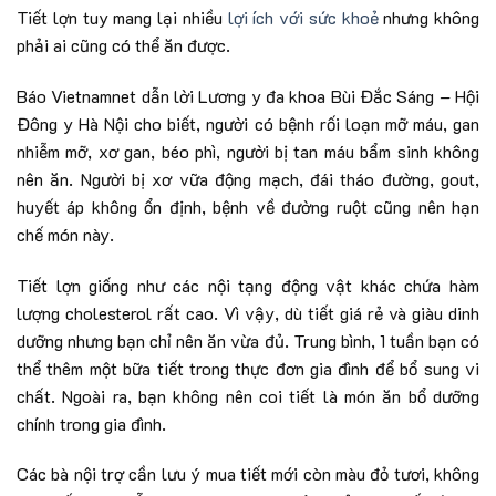
Tiết lợn tuy mang lại nhiều
lợi ích với sức khoẻ
nhưng không
phải ai cũng có thể ăn được.
Báo Vietnamnet dẫn lời Lương y đa khoa Bùi Đắc Sáng – Hội
Đông y Hà Nội cho biết, người có bệnh rối loạn mỡ máu, gan
nhiễm mỡ, xơ gan, béo phì, người bị tan máu bẩm sinh không
nên ăn. Người bị xơ vữa động mạch, đái tháo đường, gout,
huyết áp không ổn định, bệnh về đường ruột cũng nên hạn
chế món này.
Tiết lợn giống như các nội tạng động vật khác chứa hàm
lượng cholesterol rất cao. Vì vậy, dù tiết giá rẻ và giàu dinh
dưỡng nhưng bạn chỉ nên ăn vừa đủ. Trung bình, 1 tuần bạn có
thể thêm một bữa tiết trong thực đơn gia đình để bổ sung vi
chất. Ngoài ra, bạn không nên coi tiết là món ăn bổ dưỡng
chính trong gia đình.
Các bà nội trợ cần lưu ý mua tiết mới còn màu đỏ tươi, không