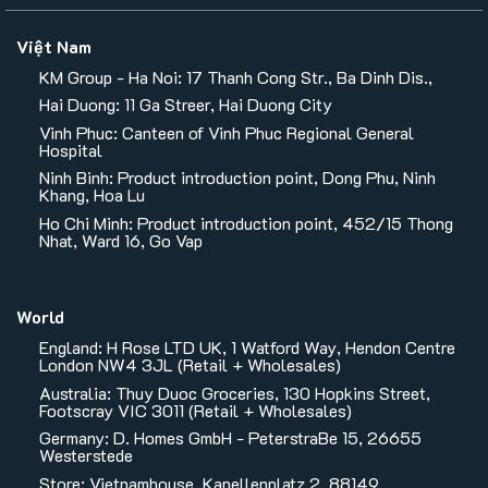
Việt Nam
KM Group - Ha Noi: 17 Thanh Cong Str., Ba Dinh Dis.,
Hai Duong: 11 Ga Streer, Hai Duong City
Vinh Phuc: Canteen of Vinh Phuc Regional General
Hospital
Ninh Binh: Product introduction point, Dong Phu, Ninh
Khang, Hoa Lu
Ho Chi Minh: Product introduction point, 452/15 Thong
Nhat, Ward 16, Go Vap
World
England: H Rose LTD UK, 1 Watford Way, Hendon Centre
London NW4 3JL (Retail + Wholesales)
Australia: Thuy Duoc Groceries, 130 Hopkins Street,
Footscray VIC 3011 (Retail + Wholesales)
Germany: D. Homes GmbH - PeterstraBe 15, 26655
Westerstede
Store: Vietnamhouse, Kapellenplatz 2, 88149