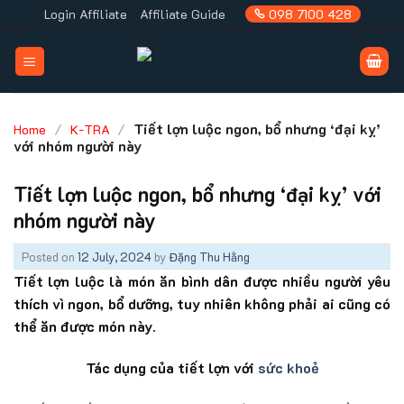
Skip
Login Affiliate
Affiliate Guide
098 7100 428
to
content
/
/
Tiết lợn luộc ngon, bổ nhưng ‘đại kỵ’
Home
K-TRA
với nhóm người này
Tiết lợn luộc ngon, bổ nhưng ‘đại kỵ’ với
nhóm người này
Posted on
12 July, 2024
by
Đặng Thu Hằng
Tiết lợn luộc là món ăn bình dân được nhiều người yêu
thích vì ngon, bổ dưỡng, tuy nhiên không phải ai cũng có
thể ăn được món này.
Tác dụng của tiết lợn với
sức khoẻ