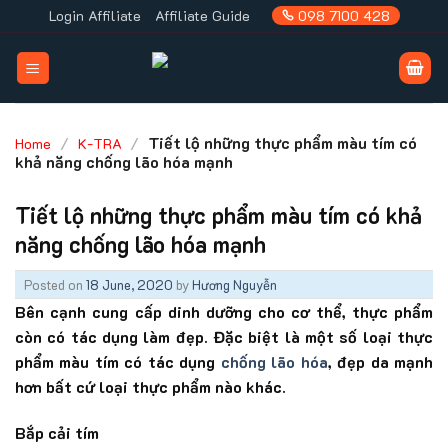
Skip
Login Affiliate
Affiliate Guide
098 7100 428
to
content
/
/
Tiết lộ những thực phẩm màu tím có
Home
K-TRA
khả năng chống lão hóa mạnh
Tiết lộ những thực phẩm màu tím có khả
năng chống lão hóa mạnh
Posted on
18 June, 2020
by
Hương Nguyễn
Bên cạnh cung cấp dinh dưỡng cho cơ thể, thực phẩm
còn có tác dụng làm đẹp. Đặc biệt là một số loại thực
phẩm màu tím có tác dụng
chống lão hóa
, đẹp da mạnh
hơn bất cứ loại thực phẩm nào khác.
Bắp cải tím