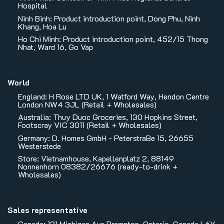
Hospital
Ninh Binh: Product introduction point, Dong Phu, Ninh
Khang, Hoa Lu
Ho Chi Minh: Product introduction point, 452/15 Thong
Nhat, Ward 16, Go Vap
World
England: H Rose LTD UK, 1 Watford Way, Hendon Centre
London NW4 3JL (Retail + Wholesales)
Australia: Thuy Duoc Groceries, 130 Hopkins Street,
Footscray VIC 3011 (Retail + Wholesales)
Germany: D. Homes GmbH - PeterstraBe 15, 26655
Westerstede
Store: Vietnamhouse, Kapellenplatz 2, 88149
Nonnenhorn 08382/26676 (ready-to-drink +
Wholesales)
Sales representative
Canada: 121 Michigan Ave Brampton, Ontario, Canada L6Y