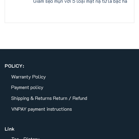
Giảm sẹo mụn với 5 loại mặt nạ từ lá bạc hà
POLICY:
Warranty Policy
Payment policy
Shipping & Returns
Return / Refund
VNPAY payment instructions
Link
Tea - Dietary