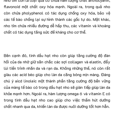
Nho tím còn là loại quả có chứa hàm lượng chất anthocyanin,
flavonoid một chất oxy hóa mạnh. Ngoài ra, trong quả nho
còn chứa pholyphenol có tác dụng chống oxy hóa, bảo vệ
các tế bào chống lại sự hình thành các gốc tự do. Mặt khác,
nho tím chứa nhiều đường dễ hấp thu, các vitamin và khoáng
chất có tác dụng tăng sức đề kháng cho cơ thể.
Bên cạnh đó, tinh dầu hạt nho còn giúp tăng cường độ đàn
hồi của da nhờ giữ săn chắc các sợi collagen và elastin, đẩy
lùi tiến trình nhăn da và rạn da. Không những thế, nó còn rất
giàu các acid béo giúp cho làn da căng bóng mịn màng. Đáng
chú ý aicd linoleic một thành phần tăng cường độ bền vững
của màng tế bào có trong dầu hạt nho sẽ gián tiếp giúp làn da
khỏe mạnh hơn. Ngoài ra, hàm lượng omega 6 và vitamin E có
trong tinh dầu hạt nho cao giúp cho việc thấm hút dưỡng
chất nhanh qua da, khiến làn da được nuôi dưỡng tốt hơn hẳn.