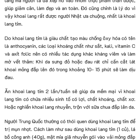
lang mà người ta đã xếp nó vào nhóm thực phẩm thần dược,
giúp giảm cân, làm đẹp và an toàn. Đó cũng chính là lý do vì
vậy khoai lang rất được người Nhật ưa chuộng, nhất là khoai
lang tím.
Do khoai lang tím là giàu chất tạo màu chống ôxy hóa có tên
là anthocyanin, các loại khoáng chất như sắt, kali, vitamin C
và axít folic nên có nhiều tác dụng khác kháng viêm và làm
mờ vết thâm: Khi da sưng đỏ hoặc đau rát chỉ cấn cắt lát
khoai mỏng đắp lên đó trong khoảng 10- 15 phút sẽ làm dịu
đau.
Ăn khoai lang tím 2 lần/tuần sẽ giúp da mềm mại vì khoai
lang tím có chứa nhiều sinh tố có lợi, chất khoáng, chất xơ.
Hoặc nghiền khoai lang nhuyễn, trộn với sữa chua đắp lên da.
Người Trung Quốc thường có thói quen dùng khoai lang tím để
trị mụn nhọt. Cách làm như sau dùng khoai lang tím (1 củ), lá
bồ công anh (40g), mật mía giã nhuyễn gói vào vải mỏng đắp