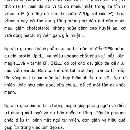
thích là trị nám da do vi tố có nhiều nhất trong cà tím là
vitamin P (cứ 1kg cà tím thì chứa 720g vitamin P). Loại
vitamin này có tác dụng tăng cường sự dẻo dai của mạch
máu, giảm cholesterol, phòng ngừa bệnh cao huyết áp, xơ
vữa động mạch, trị viêm gan, giải nhiệt…
Ngoài ra, trong thành phần của cà tím còn có đến 92% nước,
glucid, protid, lipid,… và nhiều khoáng chất như kali, sắt, kẽm,
magie,…và vitamin B1, B12,… có lợi cho da, giúp da đẩy lùi
các vết nám da. Bạn có thể cắt lát trực tiếp trái cà tím đắp
lên vùng da bị nám hoặc kết hợp thêm nhiều loại vật liệu tự
nhiên khác như cám gạo, sữa chua… để có một làn da khỏe
mạnh.
Ngoài ra, cà tím có hàm lượng magiê giúp phòng ngừa và điều
trị chứng mất ngủ và sự bồn chồn lo lắng. Đây là phương
pháp điều trị bệnh mất ngủ tự nhiên, đơn giản và hiệu quả
giúp ích trong việc làm đẹp da.