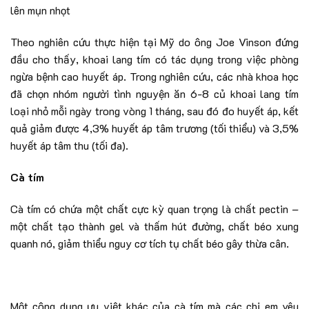
lên mụn nhọt
Theo nghiên cứu thực hiện tại Mỹ do ông Joe Vinson đứng
đầu cho thấy, khoai lang tím có tác dụng trong việc phòng
ngừa bệnh cao huyết áp. Trong nghiên cứu, các nhà khoa học
đã chọn nhóm người tình nguyện ăn 6-8 củ khoai lang tím
loại nhỏ mỗi ngày trong vòng 1 tháng, sau đó đo huyết áp, kết
quả giảm được 4,3% huyết áp tâm trương (tối thiểu) và 3,5%
huyết áp tâm thu (tối đa).
Cà tím
Cà tím có chứa một chất cực kỳ quan trọng là chất pectin –
một chất tạo thành gel và thấm hút đường, chất béo xung
quanh nó, giảm thiểu nguy cơ tích tụ chất béo gây thừa cân.
Một công dụng ưu việt khác của cà tím mà các chị em yêu