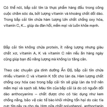
Có thể nói, bắp cải tím là thực phẩm hàng đầu trong công
cuộc chăm sóc da, bởi lượng vitamin và khoáng chất dồi dào.
Trong bắp cải tím chứa hàm lượng lớn chất chống oxy hóa,
vitamin C, K… giúp da đàn hồi, mềm mại và luôn khỏe mạnh.
Bắp cải tím không chứa protein, ít năng lượng nhưng giàu
chất xơ, vitamin A, K và vitamin C nên nếu ăn hàng ngày
cũng giúp bạn đủ năng lượng mà không lo tăng cân.
Theo các chuyên gia dinh dưỡng Ấn Độ, bắp cải tím chứa
nhiều vitamin C và vitamin K tốt cho làn da. Hàm lượng chất
chống oxy hóa cao trong bắp cải tín sẽ giúp làn da trở nên
mềm mại và sạch sẽ. Màu tím của bắp cải là do có nguồn dồi
dào anthocyanins – chất được cho có tác dụng như kem
chống nắng, bảo vệ các tế bào khỏi những tổn hại do các tia
cực tím gây ra cho da. Hơn nữa chất polyphenol, anthoctanin