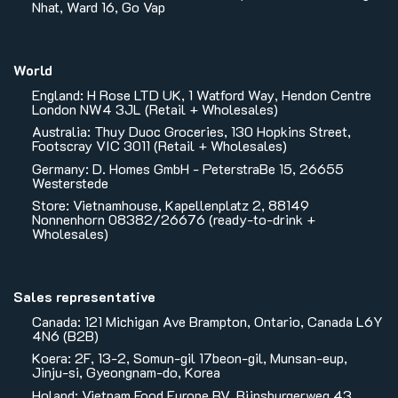
Nhat, Ward 16, Go Vap
World
England: H Rose LTD UK, 1 Watford Way, Hendon Centre
London NW4 3JL (Retail + Wholesales)
Australia: Thuy Duoc Groceries, 130 Hopkins Street,
Footscray VIC 3011 (Retail + Wholesales)
Germany: D. Homes GmbH - PeterstraBe 15, 26655
Westerstede
Store: Vietnamhouse, Kapellenplatz 2, 88149
Nonnenhorn 08382/26676 (ready-to-drink +
Wholesales)
Sales representative
Canada: 121 Michigan Ave Brampton, Ontario, Canada L6Y
4N6 (B2B)
Koera: 2F, 13-2, Somun-gil 17beon-gil, Munsan-eup,
Jinju-si, Gyeongnam-do, Korea
Holand: Vietnam Food Europe BV, Rijnsburgerweg 43,