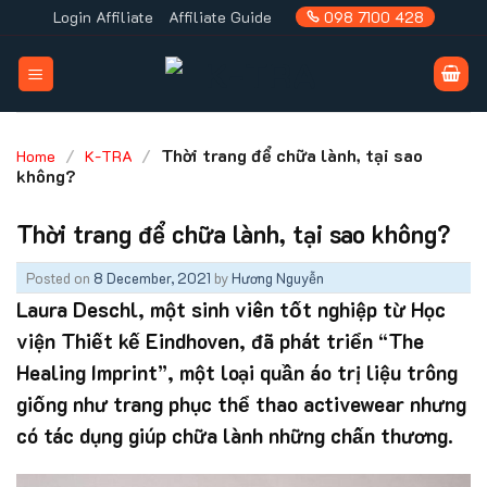
Skip
Login Affiliate
Affiliate Guide
098 7100 428
to
content
/
/
Thời trang để chữa lành, tại sao
Home
K-TRA
không?
Thời trang để chữa lành, tại sao không?
Posted on
8 December, 2021
by
Hương Nguyễn
Laura Deschl, một sinh viên tốt nghiệp từ Học
viện Thiết kế Eindhoven, đã phát triển “The
Healing Imprint”, một loại quần áo trị liệu trông
giống như trang phục thể thao activewear nhưng
có tác dụng giúp chữa lành những chấn thương.