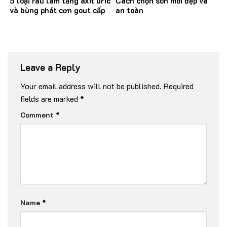
5 loại rau làm tăng axit uric
Cách chọn son môi đẹp và
và bùng phát cơn gout cấp
an toàn
Leave a Reply
Your email address will not be published.
Required
fields are marked
*
Comment
*
Name
*