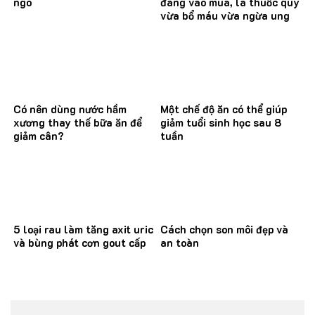
ngô
đang vào mùa, là thuốc quý
vừa bổ máu vừa ngừa ung
thư
Có nên dùng nước hầm
Một chế độ ăn có thể giúp
xương thay thế bữa ăn để
giảm tuổi sinh học sau 8
giảm cân?
tuần
5 loại rau làm tăng axit uric
Cách chọn son môi đẹp và
và bùng phát cơn gout cấp
an toàn