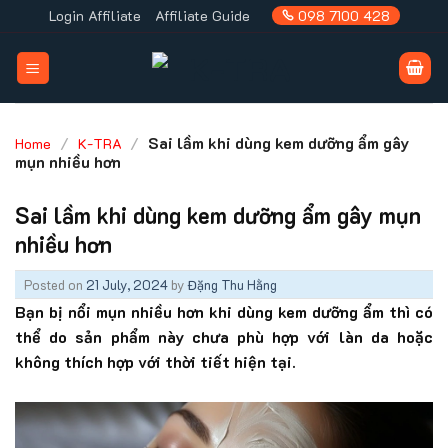
Skip
Login Affiliate
Affiliate Guide
098 7100 428
to
content
/
/
Sai lầm khi dùng kem dưỡng ẩm gây
Home
K-TRA
mụn nhiều hơn
Sai lầm khi dùng kem dưỡng ẩm gây mụn
nhiều hơn
Posted on
21 July, 2024
by
Đặng Thu Hằng
Bạn bị nổi mụn nhiều hơn khi dùng kem dưỡng ẩm thì có
thể do sản phẩm này chưa phù hợp với làn da hoặc
không thích hợp với thời tiết hiện tại.