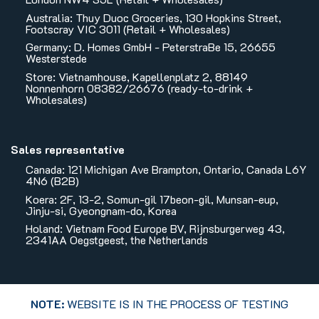
Australia: Thuy Duoc Groceries, 130 Hopkins Street,
Footscray VIC 3011 (Retail + Wholesales)
Germany: D. Homes GmbH - PeterstraBe 15, 26655
Westerstede
Store: Vietnamhouse, Kapellenplatz 2, 88149
Nonnenhorn 08382/26676 (ready-to-drink +
Wholesales)
Sales representative
Canada: 121 Michigan Ave Brampton, Ontario, Canada L6Y
4N6 (B2B)
Koera: 2F, 13-2, Somun-gil 17beon-gil, Munsan-eup,
Jinju-si, Gyeongnam-do, Korea
Holand: Vietnam Food Europe BV, Rijnsburgerweg 43,
2341AA Oegstgeest, the Netherlands
NOTE:
WEBSITE IS IN THE PROCESS OF TESTING