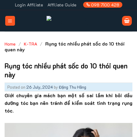
Skip
Login Affiliate
Affiliate Guide
098 7100 428
to
content
/
/
Rụng tóc nhiều phát sốc do 10 thói
Home
K-TRA
quen này
Rụng tóc nhiều phát sốc do 10 thói quen
này
Posted on
26 July, 2024
by
Đặng Thu Hằng
Giới chuyên gia mách bạn một số sai lầm khi bôi dầu
dưỡng tóc bạn nên tránh để kiểm soát tình trạng rụng
tóc.