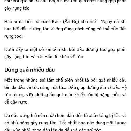
như bôi quá nhiều dầu hoặc buộc tóc quá chặt cũng góp phần
gây rụng tóc.
Bác sĩ da liễu Ishmeet Kaur (Ấn Độ) cho biết: “Ngay cả khi
bạn bôi dầu dưỡng tóc không đúng cách cũng có thể dẫn đến
rụng tóc.”
Dưới đây là một số sai lầm khi bôi dầu dưỡng tóc góp phần
gây rụng tóc và các vấn đề khác về tóc:
Dùng quá nhiều dầu
Một trong những sai lầm phổ biến nhất là bôi quá nhiều dầu
lên da đầu và tóc cùng một lúc. Dầu giúp dưỡng ẩm và bảo vệ
tóc nhưng việc dưỡng ẩm quá mức khiến tóc bị nặng, mềm và
dễ gãy rụng.
Da đầu cũng trở nên nhờn hơn, dẫn đến lỗ chân lông bị tắc và
có khả năng gây rụng tóc. Tốt nhất bạn nên dùng một lượng
dầu vừa phải, thoa đều lên da đầu và các sợi tóc.