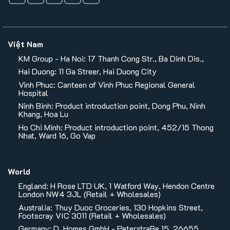
Việt Nam
KM Group - Ha Noi: 17 Thanh Cong Str., Ba Dinh Dis.,
Hai Duong: 11 Ga Streer, Hai Duong City
Vinh Phuc: Canteen of Vinh Phuc Regional General
Hospital
Ninh Binh: Product introduction point, Dong Phu, Ninh
Khang, Hoa Lu
Ho Chi Minh: Product introduction point, 452/15 Thong
Nhat, Ward 16, Go Vap
World
England: H Rose LTD UK, 1 Watford Way, Hendon Centre
London NW4 3JL (Retail + Wholesales)
Australia: Thuy Duoc Groceries, 130 Hopkins Street,
Footscray VIC 3011 (Retail + Wholesales)
Germany: D. Homes GmbH - PeterstraBe 15, 26655