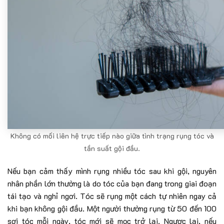
Không có mối liên hệ trực tiếp nào giữa tình trạng rụng tóc và
tần suất gội đầu.
Nếu bạn cảm thấy mình rụng nhiều tóc sau khi gội, nguyên
nhân phần lớn thường là do tóc của bạn đang trong giai đoạn
tái tạo và nghỉ ngơi. Tóc sẽ rụng một cách tự nhiên ngay cả
khi bạn không gội đầu. Một người thường rụng từ 50 đến 100
sợi tóc mỗi ngày, tóc mới sẽ mọc trở lại. Ngược lại, nếu