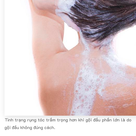
Tình trạng rụng tóc trầm trọng hơn khi gội đầu phần lớn là do
gội đầu không đúng cách.