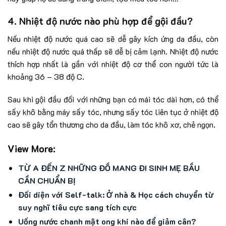
4. Nhiệt độ nước nào phù hợp để gội đầu?
Nếu nhiệt độ nước quá cao sẽ dễ gây kích ứng da đầu, còn
nếu nhiệt độ nước quá thấp sẽ dễ bị cảm lạnh. Nhiệt độ nước
thích hợp nhất là gần với nhiệt độ cơ thể con người tức là
khoảng 36 – 38 độ C.
Sau khi gội đầu đối với những bạn có mái tóc dài hơn, có thể
sấy khô bằng máy sấy tóc, nhưng sấy tóc liên tục ở nhiệt độ
cao sẽ gây tổn thương cho da đầu, làm tóc khô xơ, chẻ ngọn.
View More:
TỪ A ĐẾN Z NHỮNG ĐỒ MANG ĐI SINH MẸ BẦU
CẦN CHUẨN BỊ
Đối diện với Self-talk: Ở nhà & Học cách chuyển từ
suy nghĩ tiêu cực sang tích cực
Uống nước chanh mật ong khi nào để giảm cân?