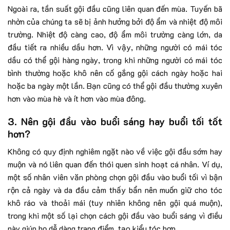
Ngoài ra, tần suất gội đầu cũng liên quan đến mùa. Tuyến bã
nhờn của chúng ta sẽ bị ảnh hưởng bởi độ ẩm và nhiệt độ môi
trường. Nhiệt độ càng cao, độ ẩm môi trường càng lớn, da
đầu tiết ra nhiều dầu hơn. Vì vậy, những người có mái tóc
dầu có thể gội hàng ngày, trong khi những người có mái tóc
bình thường hoặc khô nên cố gắng gội cách ngày hoặc hai
hoặc ba ngày một lần. Bạn cũng có thể gội đầu thường xuyên
hơn vào mùa hè và ít hơn vào mùa đông.
3. Nên gội đầu vào buổi sáng hay buổi tối tốt
hơn?
Không có quy định nghiêm ngặt nào về việc gội đầu sớm hay
muộn và nó liên quan đến thói quen sinh hoạt cá nhân. Ví dụ,
một số nhân viên văn phòng chọn gội đầu vào buổi tối vì bận
rộn cả ngày và da đầu cảm thấy bẩn nên muốn giữ cho tóc
khô ráo và thoải mái (tuy nhiên không nên gội quá muộn),
trong khi một số lại chọn cách gội đầu vào buổi sáng vì điều
này giúp họ dễ dàng trang điểm, tạo kiểu tóc hơn…