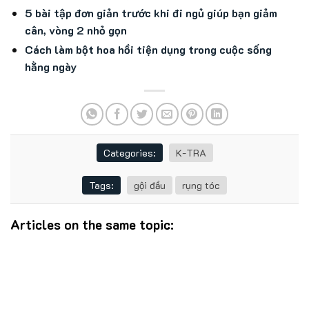
5 bài tập đơn giản trước khi đi ngủ giúp bạn giảm
cân, vòng 2 nhỏ gọn
Cách làm bột hoa hồi tiện dụng trong cuộc sống
hằng ngày
Categories:
K-TRA
Tags:
gội đầu
rụng tóc
Articles on the same topic: