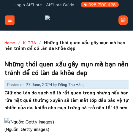
Skip
Login Affiliate
Affiliate Guide
098 7100 428
to
content
/
/
Những thói quen xấu gây mụn mà bạn
Home
K-TRA
nên tránh để có làn da khỏe đẹp
Những thói quen xấu gây mụn mà bạn nên
tránh để có làn da khỏe đẹp
Posted on
27 June, 2024
by
Đặng Thu Hằng
Giữ cho làn da sạch sẽ là rất quan trọng nhưng nếu bạn
rửa mặt quá thường xuyên sẽ làm mất lớp dầu bảo vệ tự
nhiên của da, khiến cho mụn trứng cá trở nên tồi tệ hơn.
(Nguồn: Getty images)