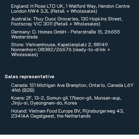
England: H Rose LTD UK, 1 Watford Way, Hendon Centre
London NW4 3JL (Retail + Wholesales)
Australia: Thuy Duoc Groceries, 130 Hopkins Street,
Footscray VIC 3011 (Retail + Wholesales)
Germany: D. Homes GmbH - PeterstraBe 15, 26655
Westerstede
Store: Vietnamhouse, Kapellenplatz 2, 88149
Nonnenhorn 08382/26676 (ready-to-drink +
Wholesales)
Sales representative
Canada: 121 Michigan Ave Brampton, Ontario, Canada L6Y
4N6 (B2B)
Koera: 2F, 13-2, Somun-gil 17beon-gil, Munsan-eup,
Jinju-si, Gyeongnam-do, Korea
Holand: Vietnam Food Europe BV, Rijnsburgerweg 43,
2341AA Oegstgeest, the Netherlands