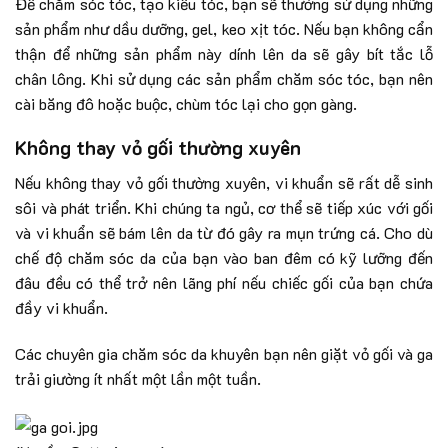
Để chăm sóc tóc, tạo kiểu tóc, bạn sẽ thường sử dụng những
sản phẩm như dầu dưỡng, gel, keo xịt tóc. Nếu bạn không cẩn
thận để những sản phẩm này dính lên da sẽ gây bít tắc lỗ
chân lông. Khi sử dụng các sản phẩm chăm sóc tóc, bạn nên
cài băng đô hoặc buộc, chùm tóc lại cho gọn gàng.
Không thay vỏ gối thường xuyên
Nếu không thay vỏ gối thường xuyên, vi khuẩn sẽ rất dễ sinh
sôi và phát triển. Khi chúng ta ngủ, cơ thể sẽ tiếp xúc với gối
và vi khuẩn sẽ bám lên da từ đó gây ra mụn trứng cá. Cho dù
chế độ chăm sóc da của bạn vào ban đêm có kỹ lưỡng đến
đâu đều có thể trở nên lãng phí nếu chiếc gối của bạn chứa
đầy vi khuẩn.
Các chuyên gia chăm sóc da khuyên bạn nên giặt vỏ gối và ga
trải giường ít nhất một lần một tuần.