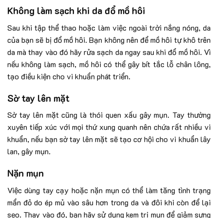
Không làm sạch khi da đổ mồ hôi
Sau khi tập thể thao hoặc làm việc ngoài trời nắng nóng, da
của bạn sẽ bị đổ mồ hôi. Bạn không nên để mồ hôi tự khô trên
da mà thay vào đó hãy rửa sạch da ngay sau khi đổ mồ hôi. Vì
nếu không làm sạch, mồ hôi có thể gây bít tắc lỗ chân lông,
tạo điều kiện cho vi khuẩn phát triển.
Sờ tay lên mặt
Sờ tay lên mặt cũng là thói quen xấu gây mụn. Tay thường
xuyên tiếp xúc với mọi thứ xung quanh nên chứa rất nhiều vi
khuẩn, nếu bạn sờ tay lên mặt sẽ tạo cơ hội cho vi khuẩn lây
lan, gây mụn.
Nặn mụn
Việc dùng tay cạy hoặc nặn mụn có thể làm tăng tình trạng
mẩn đỏ do ép mủ vào sâu hơn trong da và đôi khi còn để lại
sẹo. Thay vào đó, bạn hãy sử dụng kem trị mụn để giảm sưng