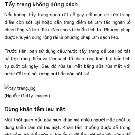
Tẩy trang không đúng cách
Nếu không tẩy trang sạch rất dễ gây nổi mụn do lớp trang
điểm còn sót lại hoặc cặn trang điểm sẽ làm tắc nghẽn lỗ
chân lông và tạo điều kiện cho vi khuẩn tích tụ. Phương pháp
được khuyên dùng rộng rãi là phương pháp làm sạch kép.
Trước tiên, bạn sử dụng dầu/nước tẩy trang để loại bỏ tất
cả lớp trang điểm và làm sạch lỗ chân lông khỏi bụi bẩn tích
tụ suốt cả ngày. Sau đó rửa lại mặt bằng sữa rửa mặt với
nước để loại bỏ lượng bụi bẩn còn sót lại.
(Nguồn: Getty images)
Dùng khăn tắm lau mặt
Một thói quen xấu gây mụn khác mà nhiều người mắc phải là
dùng khăn tắm để lau mặt. Khăn tắm thường được để trong
nhà tắm, có thể chứa vi khuẩn vì độ ẩm ướt nên nếu dùng để