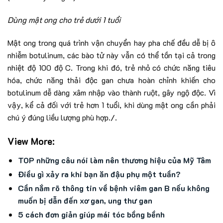
Dùng mật ong cho trẻ dưới 1 tuổi
Mật ong trong quá trình vận chuyển hay pha chế đều dễ bị ô
nhiễm botulinum, các bào tử này vẫn có thể tồn tại cả trong
nhiệt độ 100 độ C. Trong khi đó, trẻ nhỏ có chức năng tiêu
hóa, chức năng thải độc gan chưa hoàn chỉnh khiến cho
botulinum dễ dàng xâm nhập vào thành ruột, gây ngộ độc. Vì
vậy, kể cả đối với trẻ hơn 1 tuổi, khi dùng mật ong cần phải
chú ý đúng liều lượng phù hợp./.
View More:
TOP những câu nói làm nên thương hiệu của Mỹ Tâm
Điều gì xảy ra khi bạn ăn đậu phụ một tuần?
Cần nắm rõ thông tin về bệnh viêm gan B nếu không
muốn bị dẫn đến xơ gan, ung thư gan
5 cách đơn giản giúp mái tóc bồng bềnh