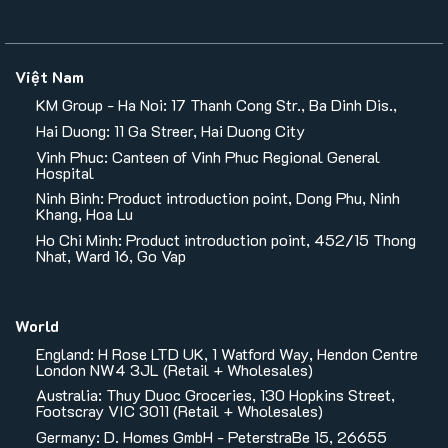
Việt Nam
KM Group - Ha Noi: 17 Thanh Cong Str., Ba Dinh Dis.,
Hai Duong: 11 Ga Streer, Hai Duong City
Vinh Phuc: Canteen of Vinh Phuc Regional General
Hospital
Ninh Binh: Product introduction point, Dong Phu, Ninh
Khang, Hoa Lu
Ho Chi Minh: Product introduction point, 452/15 Thong
Nhat, Ward 16, Go Vap
World
England: H Rose LTD UK, 1 Watford Way, Hendon Centre
London NW4 3JL (Retail + Wholesales)
Australia: Thuy Duoc Groceries, 130 Hopkins Street,
Footscray VIC 3011 (Retail + Wholesales)
Germany: D. Homes GmbH - PeterstraBe 15, 26655