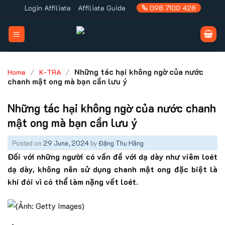
Skip
Login Affiliate
Affiliate Guide
098 7100 428
to
content
/
/
Những tác hại không ngờ của nước
Home
K-TRA
chanh mật ong mà bạn cần lưu ý
Những tác hại không ngờ của nước chanh
mật ong mà bạn cần lưu ý
Posted on
29 June, 2024
by
Đặng Thu Hằng
Đối với những người có vấn đề với dạ dày như viêm loét
dạ dày, không nên sử dụng chanh mật ong đặc biệt là
khi đói vì có thể làm nặng vết loét.