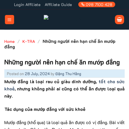
Skip
Login Affiliate
Affiliate Guide
098 7100 428
to
content
/
/
Những người nên hạn chế ăn mướp
Home
K-TRA
đắng
Những người nên hạn chế ăn mướp đắng
Posted on
28 July, 2024
by
Đặng Thu Hằng
Mướp đắng là loại rau củ giàu dinh dưỡng,
tốt cho sức
khoẻ
, nhưng không phải ai cũng có thể ăn được loại quả
này.
Tác dụng của mướp đắng với sức khoẻ
Mướp đắng (khổ qua) là loại quả ăn được có vị đắng. Bài viết