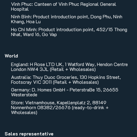
Vinh Phuc: Canteen of Vinh Phuc Regional General
Hospital
Ninh Binh: Product introduction point, Dong Phu, Ninh
Khang, Hoa Lu
Ho Chi Minh: Product introduction point, 452/15 Thong
Nhat, Ward 16, Go Vap
World
England: H Rose LTD UK, 1 Watford Way, Hendon Centre
London NW4 3JL (Retail + Wholesales)
Australia: Thuy Duoc Groceries, 130 Hopkins Street,
Footscray VIC 3011 (Retail + Wholesales)
Germany: D. Homes GmbH - PeterstraBe 15, 26655
Westerstede
Store: Vietnamhouse, Kapellenplatz 2, 88149
Nonnenhorn 08382/26676 (ready-to-drink +
Wholesales)
Sales representative