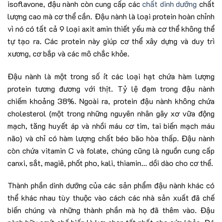
isoflavone, đậu nành còn cung cấp các
chất dinh dưỡng
chất
lượng cao mà cơ thể cần. Đậu nành là loại protein hoàn chỉnh
vì nó có tất cả 9 loại axit amin thiết yếu mà cơ thể không thể
tự tạo ra. Các protein này giúp cơ thể xây dựng và duy trì
xương, cơ bắp và các mô chắc khỏe.
Đậu nành là một trong số ít các loại hạt chứa hàm lượng
protein tương đương với thịt. Tỷ lệ đạm trong đậu nành
chiếm khoảng 38%. Ngoài ra, protein đậu nành không chứa
cholesterol (một trong những nguyên nhân gây xơ vữa động
mạch, tăng huyết áp và nhồi máu cơ tim, tai biến mạch máu
não) và chỉ có hàm lượng chất béo bão hòa thấp. Đậu nành
còn chứa vitamin C và folate, chúng cũng là nguồn cung cấp
canxi, sắt, magiê, phốt pho, kali, thiamin… dồi dào cho cơ thể.
Thành phần dinh dưỡng của các sản phẩm đậu nành khác có
thể khác nhau tùy thuộc vào cách các nhà sản xuất đã chế
biến chúng và những thành phần mà họ đã thêm vào. Đậu