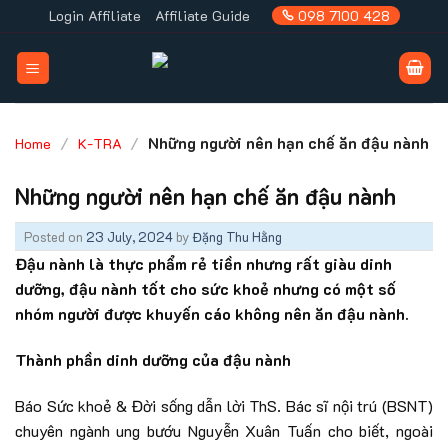
Skip
Login Affiliate
Affiliate Guide
098 7100 428
to
content
/
/
Những người nên hạn chế ăn đậu nành
Home
K-TRA
Những người nên hạn chế ăn đậu nành
Posted on
23 July, 2024
by
Đặng Thu Hằng
Đậu nành là thực phẩm rẻ tiền nhưng rất giàu dinh
dưỡng, đậu nành tốt cho sức khoẻ nhưng có một số
nhóm người được khuyến cáo không nên ăn đậu nành.
Thành phần dinh dưỡng của đậu nành
Báo Sức khoẻ & Đời sống dẫn lời ThS. Bác sĩ nội trú (BSNT)
chuyên ngành ung bướu Nguyễn Xuân Tuấn cho biết, ngoài