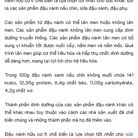
nành hữu cơ ít chế biến là lựa chọn tốt nhất cho sức khỏe. Đó
là các sản phẩm đậu nành nấu chín, sữa đậu nành, đậu phụ.
Các sản phẩm từ đậu nành có thể lên men hoặc không lên
men. Các sản phẩm đậu nành không lên men cung cấp dinh
dưỡng truyền thống. Các sản phẩm đậu nành lên men có bổ
sung vi khuẩn tốt được nuôi cấy, nấm men và nấm mốc. Quá
trình lên men giúp cơ thể tiêu hóa và hấp thụ chất dinh dưỡng
dễ dàng hơn, mang lại lợi ích cho hệ tiêu hóa.
Trong 100g đậu nành xanh nấu chín không muối chứa 141
kcalo, 12,35g protein, 6,4g chất béo, 11,05g carbohydrate,
4,2g chất xơ.
Thành phần dinh dưỡng của các sản phẩm đậu nành khác có
thể khác nhau tùy thuộc vào cách các nhà sản xuất đã chế
biến chúng và những thành phần mà họ đã thêm vào.
Đậu nành hữu cơ ít chế biến là lựa chọn tốt nhất cho
sức