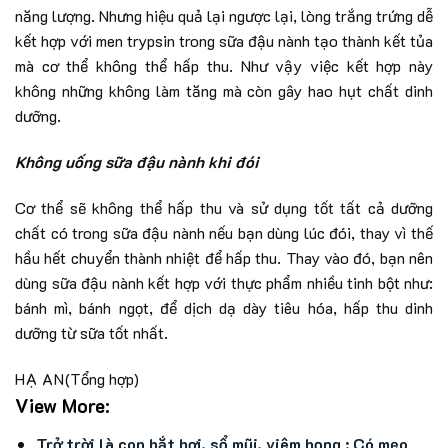
năng lượng. Nhưng hiệu quả lại ngược lại, lòng trắng trứng dễ
kết hợp với men trypsin trong sữa đậu nành tạo thành kết tủa
mà cơ thể không thể hấp thu. Như vậy việc kết hợp này
không những không làm tăng mà còn gây hao hụt chất dinh
dưỡng.
Không uống sữa đậu nành khi đói
Cơ thể sẽ không thể hấp thu và sử dụng tốt tất cả dưỡng
chất có trong sữa đậu nành nếu bạn dùng lúc đói, thay vì thế
hầu hết chuyển thành nhiệt để hấp thu. Thay vào đó, bạn nên
dùng sữa đậu nành kết hợp với thực phẩm nhiều tinh bột như:
bánh mì, bánh ngọt, để dịch dạ dày tiêu hóa, hấp thu dinh
dưỡng từ sữa tốt nhất.
HẠ AN
(Tổng hợp)
View More:
Trở trời là con hắt hơi, sổ mũi, viêm họng : Có mẹo