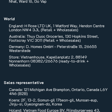
Nhat, Ward 16, Go Vap
World
England: H Rose LTD UK, 1 Watford Way, Hendon Centre
London NW4 3JL (Retail + Wholesales)
Australia: Thuy Duoc Groceries, 130 Hopkins Street,
Footscray VIC 3011 (Retail + Wholesales)
Germany: D. Homes GmbH - PeterstraBe 15, 26655
Westerstede
Store: Vietnamhouse, Kapellenplatz 2, 88149
Nonnenhorn 08382/26676 (ready-to-drink +
Wholesales)
Sales representative
Canada: 121 Michigan Ave Brampton, Ontario, Canada L6Y
4N6 (B2B)
Koera: 2F, 13-2, Somun-gil 17beon-gil, Munsan-eup,
Jinju-si, Gyeongnam-do, Korea
Holand: Vietnam Food Europe BV, Rijnsburgerweg 43,