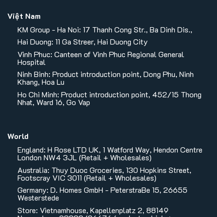
Việt Nam
KM Group - Ha Noi: 17 Thanh Cong Str., Ba Dinh Dis.,
Hai Duong: 11 Ga Streer, Hai Duong City
Vinh Phuc: Canteen of Vinh Phuc Regional General
Hospital
Ninh Binh: Product introduction point, Dong Phu, Ninh
Khang, Hoa Lu
Ho Chi Minh: Product introduction point, 452/15 Thong
Nhat, Ward 16, Go Vap
World
England: H Rose LTD UK, 1 Watford Way, Hendon Centre
London NW4 3JL (Retail + Wholesales)
Australia: Thuy Duoc Groceries, 130 Hopkins Street,
Footscray VIC 3011 (Retail + Wholesales)
Germany: D. Homes GmbH - PeterstraBe 15, 26655
Westerstede
Store: Vietnamhouse, Kapellenplatz 2, 88149