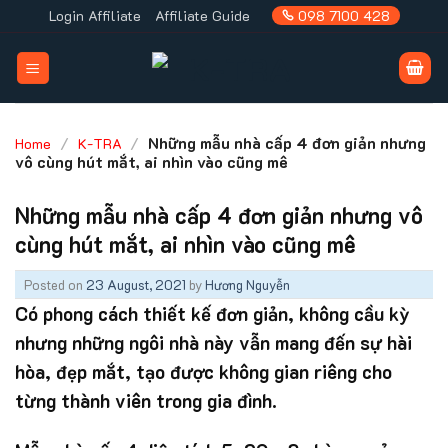
Skip
Login Affiliate
Affiliate Guide
098 7100 428
to
content
/
/
Những mẫu nhà cấp 4 đơn giản nhưng
Home
K-TRA
vô cùng hút mắt, ai nhìn vào cũng mê
Những mẫu nhà cấp 4 đơn giản nhưng vô
cùng hút mắt, ai nhìn vào cũng mê
Posted on
23 August, 2021
by
Hương Nguyễn
Có phong cách thiết kế đơn giản, không cầu kỳ
nhưng những ngôi nhà này vẫn mang đến sự hài
hòa, đẹp mắt, tạo được không gian riêng cho
từng thành viên trong gia đình.