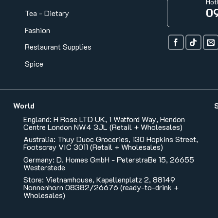
Hot
0
Tea - Dietary
Fashion
Restaurant Supplies
Spice
World
England: H Rose LTD UK, 1 Watford Way, Hendon
Centre London NW4 3JL (Retail + Wholesales)
Australia: Thuy Duoc Groceries, 130 Hopkins Street,
Footscray VIC 3011 (Retail + Wholesales)
Germany: D. Homes GmbH - PeterstraBe 15, 26655
Westerstede
Store: Vietnamhouse, Kapellenplatz 2, 88149
Nonnenhorn 08382/26676 (ready-to-drink +
Wholesales)