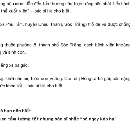
ng hậu môn, dẫn đến tổn thương sâu trực tràng nên phải tiến hàn
 thể xuất viện” – bác sĩ Hà cho biết.
ụ xã Phú Tâm, huyện Châu Thành, Sóc Trăng) trở dạ và được chồn
ng thuộc phường 8, thành phố Sóc Trăng, cách bệnh viện khoản
 và sinh con.
ằng xe ba gác.
p thời nên mẹ tròn con vuông. Con chị Hồng là bé gái, cân nặn
c khỏe tốt – bác sĩ Hà cho biết.
à bạn nên biết
en tắm tưởng tốt nhưng bác sĩ nhắc “bỏ ngay kẻo hại