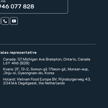
line
946 077 828
Sales representative
Canada: 121 Michigan Ave Brampton, Ontario, Canada
L6Y 4N6 (B2B)
Koera: 2F, 13-2, Somun-gil 17beon-gil, Munsan-eup,
Jinju-si, Gyeongnam-do, Korea
Holand: Vietnam Food Europe BV, Rijnsburgerweg 43,
2341AA Oegstgeest, the Netherlands