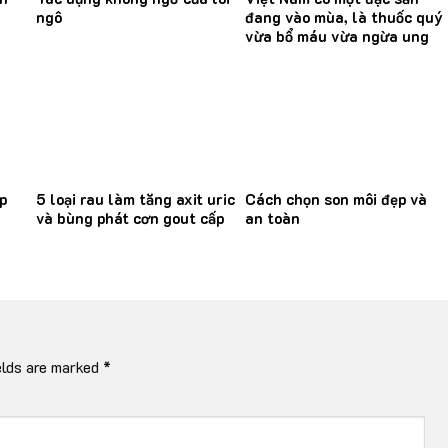
ngô
đang vào mùa, là thuốc quý
vừa bổ máu vừa ngừa ung
thư
p
5 loại rau làm tăng axit uric
Cách chọn son môi đẹp và
và bùng phát cơn gout cấp
an toàn
elds are marked
*