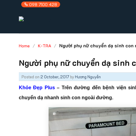
Skip
098 7100 428
to
content
/
/
Người phụ nữ chuyển dạ sinh con 
Home
K-TRA
Người phụ nữ chuyển dạ sinh 
Posted on
2 October, 2017
by
Hương Nguyễn
Khỏe Đẹp Plu
s
– Trên đường đến bệnh viện sin
chuyển dạ nhanh sinh con ngoài đường.