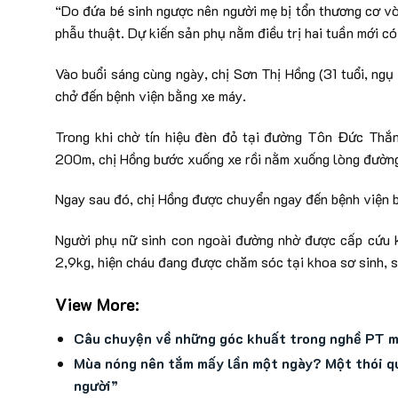
“Do đứa bé sinh ngược nên người mẹ bị tổn thương cơ vò
phẫu thuật. Dự kiến sản phụ nằm điều trị hai tuần mới có
Vào buổi sáng cùng ngày, chị Sơn Thị Hồng (31 tuổi, ng
chở đến bệnh viện bằng xe máy.
Trong khi chờ tín hiệu đèn đỏ tại đường Tôn Đức Thắ
200m, chị Hồng bước xuống xe rồi nằm xuống lòng đường
Ngay sau đó, chị Hồng được chuyển ngay đến bệnh viện b
Người phụ nữ sinh con ngoài đường nhờ được cấp cứu kị
2,9kg, hiện cháu đang được chăm sóc tại khoa sơ sinh, sứ
View More:
Câu chuyện về những góc khuất trong nghề PT m
Mùa nóng nên tắm mấy lần một ngày? Một thói qu
người”