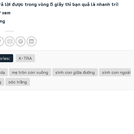
rả lời được trong vòng 5 giây thì bạn quả là nhanh trí!
ử xem
ẳng
ries:
K-TRA
 dạ
mẹ tròn con vuông
sinh con giữa đường
sinh con ngoài
g
sóc trăng