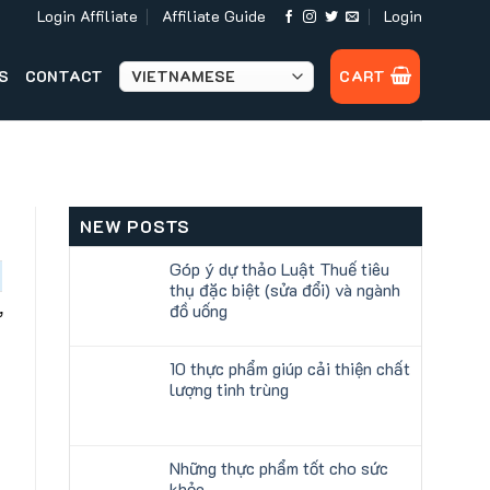
Login Affiliate
Affiliate Guide
Login
S
CONTACT
CART
NEW POSTS
Góp ý dự thảo Luật Thuế tiêu
thụ đặc biệt (sửa đổi) và ngành
đồ uống
ờ
10 thực phẩm giúp cải thiện chất
lượng tinh trùng
Những thực phẩm tốt cho sức
khỏe