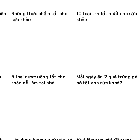
iện
Những thực phẩm tốt cho
10 loại trà tốt nhất cho sức
sức khỏe
khỏe
ó
5 loại nước uống tốt cho
Mỗi ngày ăn 2 quả trứng gà
thận dễ làm tại nhà
có tốt cho sức khoẻ?
nh
Tác dụng không ngờ của lõi
Việt Nam có một đặc sản