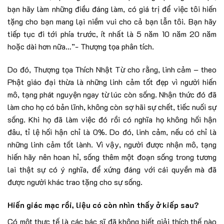
bạn hãy làm những điều đáng làm, có giá trị để việc tôi hiến
tặng cho bạn mang lại niềm vui cho cả bạn lẫn tôi. Bạn hãy
tiếp tục đi tới phía trước, ít nhất là 5 năm 10 năm 20 năm
hoặc dài hơn nữa…”- Thượng tọa phân tích.
Do đó, Thượng tọa Thích Nhật Từ cho rằng, linh cảm – theo
Phật giáo đại thừa là những linh cảm tốt đẹp vì người hiến
mô, tạng phát nguyện ngay từ lúc còn sống. Nhận thức đó đã
làm cho họ có bản lĩnh, không còn sợ hãi sự chết, tiếc nuối sự
sống. Khi họ đã làm việc đó rồi có nghĩa họ không hối hận
đâu, tỉ lệ hối hận chỉ là 0%. Do đó, linh cảm, nếu có chỉ là
những linh cảm tốt lành. Vì vậy, người được nhận mô, tạng
hiến hãy nên hoan hỉ, sống thêm một đoạn sống trong tương
lai thật sự có ý nghĩa, để xứng đáng với cái quyền mà đã
được người khác trao tặng cho sự sống.
Hiến giác mạc rồi, liệu có còn nhìn thấy ở kiếp sau?
Có một thực tế là các bác sĩ đã không biết giải thích thế nào