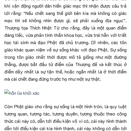
khi vận động người dân hiến giác mạc thì nhận được câu trả
lời rằng: “Nếu chết sang thế giới bên kia mà không có giác
mạc thì sẽ không nhìn được gì, sẽ phải xuống địa ngục”.
Thượng tọa Thích Nhật Từ cho rằng, đây là một quan điểm
đáng tiếc, vừa phản tinh thần khoa học, vừa trái hẳn với triết
học tái sinh mà đạo Phật đã chủ trương. Dĩ nhiên, các tôn
giáo khác quan niệm về sự sống khác với đạo Phật. Sự sống
trong tôn giáo nhất thời được mô tả giống như một đường
thẳng, được bắt đầu từ điểm của Thượng đế và kết thúc ở
điểm dầy nhất là sự tận thế, hoặc ngắn nhất là ở thời điểm
mà cái chết đang đứng trước họ như một sự thật.
Còn Phật giáo cho rằng sự sống là một hình tròn, là quy luật
tương quan, tương tác, tương duyên, tương thuộc theo công
thức cái này có, dẫn tới điều kiện vô vi có, cái này hình thành
dẫn tới điều kiện cái kia hình thành, cái này không có dẫn tới