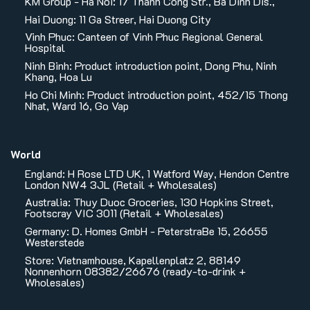
KM Group - Ha Noi: 17 Thanh Cong Str., Ba Dinh Dis.,
Hai Duong: 11 Ga Streer, Hai Duong City
Vinh Phuc: Canteen of Vinh Phuc Regional General
Hospital
Ninh Binh: Product introduction point, Dong Phu, Ninh
Khang, Hoa Lu
Ho Chi Minh: Product introduction point, 452/15 Thong
Nhat, Ward 16, Go Vap
World
England: H Rose LTD UK, 1 Watford Way, Hendon Centre
London NW4 3JL (Retail + Wholesales)
Australia: Thuy Duoc Groceries, 130 Hopkins Street,
Footscray VIC 3011 (Retail + Wholesales)
Germany: D. Homes GmbH - PeterstraBe 15, 26655
Westerstede
Store: Vietnamhouse, Kapellenplatz 2, 88149
Nonnenhorn 08382/26676 (ready-to-drink +
Wholesales)