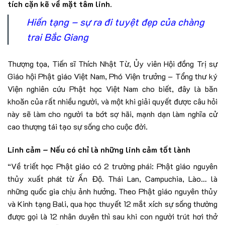
tích cặn kẽ về mặt tâm linh.
Hiến tạng – sự ra đi tuyệt đẹp của chàng
trai Bắc Giang
Thượng tọa, Tiến sĩ Thích Nhật Từ, Ủy viên Hội đồng Trị sự
Giáo hội Phật giáo Việt Nam, Phó Viện trưởng – Tổng thư ký
Viện nghiên cứu Phật học Việt Nam cho biết, đây là băn
khoăn của rất nhiều người, và một khi giải quyết được câu hỏi
này sẽ làm cho người ta bớt sợ hãi, mạnh dạn làm nghĩa cử
cao thượng tái tạo sự sống cho cuộc đời.
Linh cảm – Nếu có chỉ là những linh cảm tốt lành
“Về triết học Phật giáo có 2 trường phái: Phật giáo nguyên
thủy xuất phát từ Ấn Độ. Thái Lan, Campuchia, Lào… là
những quốc gia chịu ảnh hưởng. Theo Phật giáo nguyên thủy
và Kinh tạng Bali, qua học thuyết 12 mắt xích sự sống thường
được gọi là 12 nhân duyên thì sau khi con người trút hơi thở