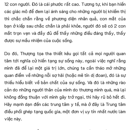
12 con người. Đó là cái phước rất cao. Tương tự, khi bạn hiến
các giác mô để đem lại ánh sáng cho những người bị khiếm thị
thì chắc chắn rằng về phương diện nhân quả, con mắt của
bạn ở kiếp sau chắc chắn là phải khỏe, người đó sẽ có 2 con
mắt trọn vẹn và đầy đủ để thấy những điều đáng thấy, thấy
được sự mầu nhiệm của cuộc sống.
Do đó, Thượng tọa tha thiết kêu gọi tất cả mọi người quan
tâm tới nghĩa cử hiến tạng sự sống này, ngoài việc nghĩ rằng
mình đã để lại một giá trị lớn, chúng ta cần tháo mở những
quan điểm về những nỗi sợ hãi (hoặc mê tín dị đoan), đó là sự
thiếu hiểu biết về bản chất của sự sống. Và đó là những rào
cản do những người thân của mình do thương mình quá, mà lại
không đồng thuận với mình gây trở ngại, thì hãy rũ bỏ hết đi.
Hãy mạnh dạn đến các trung tâm y tế, mà ở đây là Trung tâm
điều phối ghép tạng quốc gia, một đơn vị uy tín nhất nước làm
việc này.