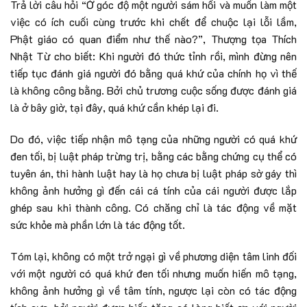
Trả lời câu hỏi “Ở góc độ một người sám hối và muốn làm một
việc có ích cuối cùng trước khi chết để chuộc lại lỗi lầm,
Phật giáo có quan điểm như thế nào?”, Thượng tọa Thích
Nhật Từ cho biết: Khi người đó thức tỉnh rồi, mình đừng nên
tiếp tục đánh giá người đó bằng quá khứ của chính họ vì thế
là không công bằng. Bởi chủ trương cuộc sống được đánh giá
là ở bây giờ, tại đây, quá khứ cần khép lại đi.
Do đó, việc tiếp nhận mô tạng của những người có quá khứ
đen tối, bị luật pháp trừng trị, bằng các bằng chứng cụ thể có
tuyên án, thi hành luật hay là họ chưa bị luật pháp sờ gáy thì
không ảnh hưởng gì đến cái cá tính của cái người được lắp
ghép sau khi thành công. Có chăng chỉ là tác động về mặt
sức khỏe mà phần lớn là tác động tốt.
Tóm lại, không có một trở ngại gì về phương diện tâm linh đối
với một người có quá khứ đen tối nhưng muốn hiến mô tạng,
không ảnh hưởng gì về tâm tính, ngược lại còn có tác động