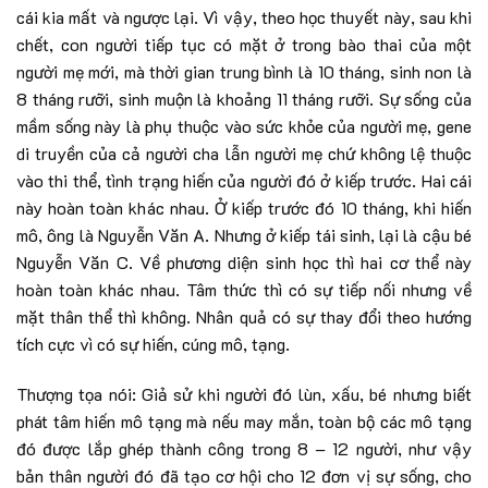
cái kia mất và ngược lại. Vì vậy, theo học thuyết này, sau khi
chết, con người tiếp tục có mặt ở trong bào thai của một
người mẹ mới, mà thời gian trung bình là 10 tháng, sinh non là
8 tháng rưỡi, sinh muộn là khoảng 11 tháng rưỡi. Sự sống của
mầm sống này là phụ thuộc vào sức khỏe của người mẹ, gene
di truyền của cả người cha lẫn người mẹ chứ không lệ thuộc
vào thi thể, tình trạng hiến của người đó ở kiếp trước. Hai cái
này hoàn toàn khác nhau. Ở kiếp trước đó 10 tháng, khi hiến
mô, ông là Nguyễn Văn A. Nhưng ở kiếp tái sinh, lại là cậu bé
Nguyễn Văn C. Về phương diện sinh học thì hai cơ thể này
hoàn toàn khác nhau. Tâm thức thì có sự tiếp nối nhưng về
mặt thân thể thì không. Nhân quả có sự thay đổi theo hướng
tích cực vì có sự hiến, cúng mô, tạng.
Thượng tọa nói: Giả sử khi người đó lùn, xấu, bé nhưng biết
phát tâm hiến mô tạng mà nếu may mắn, toàn bộ các mô tạng
đó được lắp ghép thành công trong 8 – 12 người, như vậy
bản thân người đó đã tạo cơ hội cho 12 đơn vị sự sống, cho