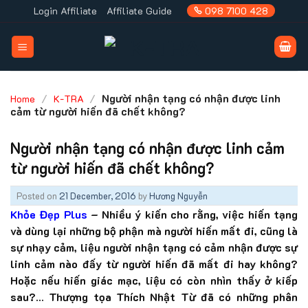
Skip
Login Affiliate
Affiliate Guide
098 7100 428
to
content
/
/
Người nhận tạng có nhận được linh
Home
K-TRA
cảm từ người hiến đã chết không?
Người nhận tạng có nhận được linh cảm
từ người hiến đã chết không?
Posted on
21 December, 2016
by
Hương Nguyễn
Khỏe Đẹp Plus
– Nhiều ý kiến cho rằng, việc hiến tạng
và dùng lại những bộ phận mà người hiến mất đi, cũng là
sự nhạy cảm, liệu người nhận tạng có cảm nhận được sự
linh cảm nào đấy từ người hiến đã mất đi hay không?
Hoặc nếu hiến giác mạc, liệu có còn nhìn thấy ở kiếp
sau?… Thượng tọa Thích Nhật Từ đã có những phân