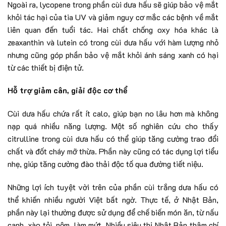
Ngoài ra, lycopene trong phần cùi dưa hấu sẽ giúp bảo vệ mắt
khỏi tác hại của tia UV và giảm nguy cơ mắc các bệnh về mắt
liên quan đến tuổi tác. Hai chất chống oxy hóa khác là
zeaxanthin và lutein có trong cùi dưa hấu với hàm lượng nhỏ
nhưng cũng góp phần bảo vệ mắt khỏi ánh sáng xanh có hại
từ các thiết bị điện tử.
Hỗ trợ giảm cân, giải độc cơ thể
Cùi dưa hấu chứa rất ít calo, giúp bạn no lâu hơn mà không
nạp quá nhiều năng lượng. Một số nghiên cứu cho thấy
citrulline trong cùi dưa hấu có thể giúp tăng cường trao đổi
chất và đốt cháy mỡ thừa. Phần này cũng có tác dụng lợi tiểu
nhẹ, giúp tăng cường đào thải độc tố qua đường tiết niệu.
Những lợi ích tuyệt vời trên của phần cùi trắng dưa hấu có
thể khiến nhiều người Việt bất ngờ. Thực tế, ở Nhật Bản,
phần này lại thường được sử dụng để chế biến món ăn, từ nấu
canh, xào tỏi, nộm, làm mứt. Nhiều siêu thị Nhật Bản thậm chí