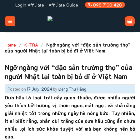
Skip
Login Affiliate
Affiliate Guide
098 7100 428
to
content
/
/
Ngỡ ngàng với “đặc sản trường thọ”
Home
K-TRA
của người Nhật lại toàn bị bỏ đi ở Việt Nam
Ngỡ ngàng với “đặc sản trường thọ” của
người Nhật lại toàn bị bỏ đi ở Việt Nam
Posted on
17 July, 2024
by
Đặng Thu Hằng
Dưa hấu là loại trái cây quen thuộc, được nhiều người
yêu thích bởi hương vị thơm ngon, mát ngọt và khả năng
giải nhiệt tốt trong những ngày hè nóng bức. Tuy nhiên,
ít ai biết rằng, phần cùi trắng của dưa hấu cũng ẩn chứa
nhiều lợi ích sức khỏe tuyệt vời mà bạn không nên bỏ
qua.