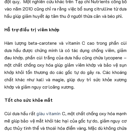
đột quỵ. Một nghiên cứu khác trên Tạp chí Nutrients công bố
vào năm 2010 cũng chỉ ra rằng việc bổ sung citrulline từ dưa
hấu giúp giảm huyết áp tâm thu ở người thừa cân và béo phì.
Hỗ trợ điều trị viêm khớp
Hàm lượng beta-carotene và vitamin C cao trong phần cùi
dưa hấu được chứng minh là có tác dụng chống viêm, giảm
đau khớp. phần cùi trắng của dưa hấu cũng chứa lycopene –
một chất chống oxy hóa giúp giảm viêm khớp và bảo vệ sụn
khớp khỏi tổn thương do các gốc tự do gây ra. Các khoáng
chất khác như kali và magie, giúp duy trì sức khỏe xương
khớp và giảm nguy cơ loãng xương.
Tốt cho sức khỏe mắt
Cùi dưa hấu rất
giàu vitamin
C, một chất chống oxy hóa mạnh
mẽ giúp bảo vệ mắt khỏi tác hại của gốc tự do, giảm nguy cơ
đục thủy tinh thể và thoái hóa điểm vàng. Mặc dù không chứa