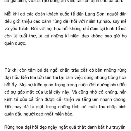
cả gia đình, vừa là tạo công ăn việc làm ổn định cho bà con.
Mỗi khi có các đoàn khách quốc tế đến Lạng Sơn, người dân
đều giới thiệu các cánh rừng đại hồi với niềm tự hào, say mê
và yêu thích. Đối với họ, hoa hồi không chỉ đem lại kinh tế mà
còn là tuổi thơ, là cả những kỉ niệm đẹp không bao giờ họ
quên được.
Từ khi còn tấm bé đã ngồi chăn trâu cắt cỏ bên những rừng
đại hồi. Đến khi lớn lên thì lại làm việc cùng những bông hoa
hồi ấy. Mọi sự kiện quan trọng trong cuộc đời dường như đều
có sự góp mặt của loài cây này. Và cũng nhờ có chúng, nền
kinh tế của cả tỉnh được cải thiện và tăng lên nhanh chóng.
Đến nay đã là một trong những tỉnh có mức thu nhập bình
quân đầu người cao nhất miền bắc.
Rừng hoa đại hồi đẹp ngây ngất quả thật danh bất hư truyền.