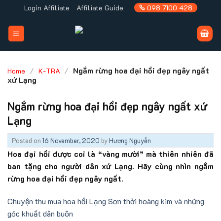
Skip
Login Affiliate
Affiliate Guide
098 7100 428
to
content
/
/
Ngắm rừng hoa đại hồi đẹp ngây ngất
Home
K-TRA
xứ Lạng
Ngắm rừng hoa đại hồi đẹp ngây ngất xứ
Lạng
Posted on
16 November, 2020
by
Hương Nguyễn
Hoa đại
hồi được coi là “vàng mười” mà thiên nhiên đã
ban tặng cho người dân xứ Lạng. Hãy cùng nhìn ngắm
rừng hoa đại hồi đẹp ngây ngất.
Chuyện thu mua hoa hồi Lạng Sơn thời hoàng kim và những
góc khuất dân buôn