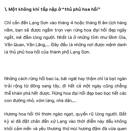
1, Một không khí tấp nập ở “thủ phủ hoa hồi”
Chỉ cần đến Lạng Sơn vào tháng 4 hoặc tháng 8 âm lịch hàng
năm, bạn sẽ được ngắm trọn vẹn rừng hoa đại hồi đẹp ngây
ngất, mê đắm lòng người. Nhất là ở những tỉnh như Bình Gia,
Văn Quan, Văn Lãng,… Đây đều là những nơi được mệnh danh
là thủ phủ hoa hồi của thành phố Lạng Sơn.
Những cách rừng hồi bao la, bát ngát hay thậm chí là bạt ngàn
trải rộng từ đông sang tây, đi hết cả một ngày cũng chẳng
thể khám phá hết được. Rừng hoa đại hồi đẹp bao bọc hết các
con đường nhỏ, xóm làng, nhà dân,…
Hương hoa hồi thì thơm ngào ngạt, quyến rũ lòng người. Bất
kỳ ai đã đặt chân đến xứ Lạng vào thời điểm này đều không
khỏi cảm mến và yêu thương thứ mùi hương đậm đà vừa quen