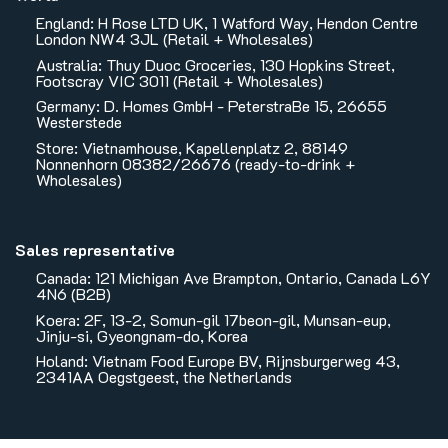
England: H Rose LTD UK, 1 Watford Way, Hendon Centre
London NW4 3JL (Retail + Wholesales)
Australia: Thuy Duoc Groceries, 130 Hopkins Street,
Footscray VIC 3011 (Retail + Wholesales)
Germany: D. Homes GmbH - PeterstraBe 15, 26655
Westerstede
Store: Vietnamhouse, Kapellenplatz 2, 88149
Nonnenhorn 08382/26676 (ready-to-drink +
Wholesales)
Sales representative
Canada: 121 Michigan Ave Brampton, Ontario, Canada L6Y
4N6 (B2B)
Koera: 2F, 13-2, Somun-gil 17beon-gil, Munsan-eup,
Jinju-si, Gyeongnam-do, Korea
Holand: Vietnam Food Europe BV, Rijnsburgerweg 43,
2341AA Oegstgeest, the Netherlands