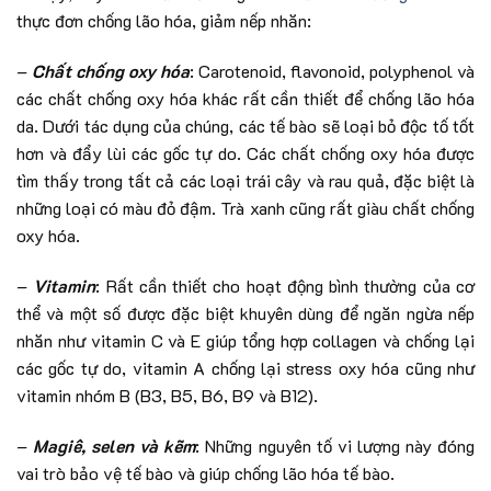
thực đơn chống lão hóa, giảm nếp nhăn:
–
Chất chống oxy hóa
: Carotenoid, flavonoid, polyphenol và
các chất chống oxy hóa khác rất cần thiết để chống lão hóa
da. Dưới tác dụng của chúng, các tế bào sẽ loại bỏ độc tố tốt
hơn và đẩy lùi các gốc tự do. Các chất chống oxy hóa được
tìm thấy trong tất cả các loại trái cây và rau quả, đặc biệt là
những loại có màu đỏ đậm. Trà xanh cũng rất giàu chất chống
oxy hóa.
–
Vitamin
: Rất cần thiết cho hoạt động bình thường của cơ
thể và một số được đặc biệt khuyên dùng để ngăn ngừa nếp
nhăn như vitamin C và E giúp tổng hợp collagen và chống lại
các gốc tự do, vitamin A chống lại stress oxy hóa cũng như
vitamin nhóm B (B3, B5, B6, B9 và B12).
–
Magiê, selen và kẽm
: Những nguyên tố vi lượng này đóng
vai trò bảo vệ tế bào và giúp chống lão hóa tế bào.