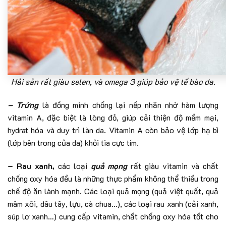
Hải sản rất giàu selen, và omega 3 giúp bảo vệ tế bào da.
– Trứng
là đồng minh chống lại nếp nhăn nhờ hàm lượng
vitamin A, đặc biệt là lòng đỏ, giúp cải thiện độ mềm mại,
hydrat hóa và duy trì làn da. Vitamin A còn bảo vệ lớp hạ bì
(lớp bên trong của da) khỏi tia cực tím.
– Rau xanh,
các loại
quả mọng
rất giàu vitamin và chất
chống oxy hóa đều là những thực phẩm không thể thiếu trong
chế độ ăn lành mạnh. Các loại quả mọng (quả việt quất, quả
mâm xôi, dâu tây, lựu, cà chua…), các loại rau xanh (cải xanh,
súp lơ xanh…) cung cấp vitamin, chất chống oxy hóa tốt cho