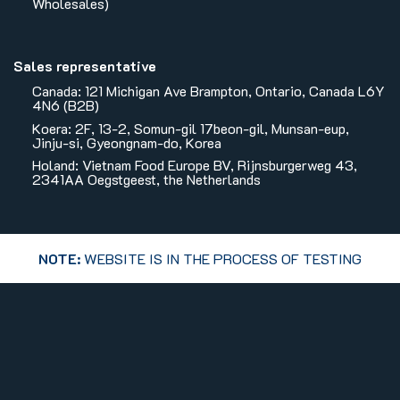
Wholesales)
Sales representative
Canada: 121 Michigan Ave Brampton, Ontario, Canada L6Y
4N6 (B2B)
Koera: 2F, 13-2, Somun-gil 17beon-gil, Munsan-eup,
Jinju-si, Gyeongnam-do, Korea
Holand: Vietnam Food Europe BV, Rijnsburgerweg 43,
2341AA Oegstgeest, the Netherlands
NOTE:
WEBSITE IS IN THE PROCESS OF TESTING