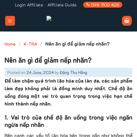
Skip
Login Affiliate
Affiliate Guide
098 7100 428
to
content
/
/
Nên ăn gì để giảm nếp nhăn?
Home
K-TRA
Nên ăn gì để giảm nếp nhăn?
Posted on
24 June, 2024
by
Đặng Thu Hằng
Để làm chậm quá trình lão hóa của làn da, các sản phẩm
làm đẹp không phải là đồng minh duy nhất. Chế độ ăn
uống đóng một vai trò quan trọng trong việc hạn chế
hình thành nếp nhăn.
1. Vai trò của chế độ ăn uống trong việc ngăn
ngừa nếp nhăn
Bên cạnh các yếu tố lão hóa bên trong gần như không thể