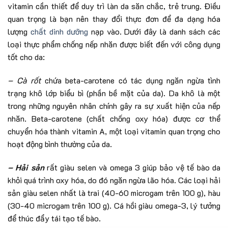
vitamin cần thiết để duy trì làn da săn chắc, trẻ trung. Điều
quan trọng là bạn nên thay đổi thực đơn để đa dạng hóa
lượng
chất dinh dưỡng
nạp vào. Dưới đây là danh sách các
loại thực phẩm chống nếp nhăn được biết đến với công dụng
tốt cho da:
– Cà rốt
chứa
beta-carotene có tác dụng ngăn ngừa tình
trạng khô lớp biểu bì (phần bề mặt của da). Da khô là một
trong những nguyên nhân chính gây ra sự xuất hiện của nếp
nhăn. Beta-carotene (chất chống oxy hóa) được cơ thể
chuyển hóa thành vitamin A, một loại vitamin quan trọng cho
hoạt động bình thường của da.
– Hải sản
rất giàu selen và omega 3 giúp bảo vệ tế bào da
khỏi quá trình oxy hóa, do đó ngăn ngừa lão hóa. Các loại hải
sản giàu selen nhất là trai (40-60 microgam trên 100 g), hàu
(30-40 microgam trên 100 g). Cá hồi giàu omega-3, lý tưởng
để thúc đẩy tái tạo tế bào.