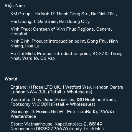
Việt Nam
KM Group - Ha Noi: 17 Thanh Cong Str., Ba Dinh Dis.,
Hai Duong: 11 Ga Streer, Hai Duong City
Vinh Phuc: Canteen of Vinh Phuc Regional General
Hospital
Ninh Binh: Product introduction point, Dong Phu, Ninh
Khang, Hoa Lu
Ho Chi Minh: Product introduction point, 452/15 Thong
Nhat, Ward 16, Go Vap
World
England: H Rose LTD UK, 1 Watford Way, Hendon Centre
London NW4 3JL (Retail + Wholesales)
Australia: Thuy Duoc Groceries, 130 Hopkins Street,
Footscray VIC 3011 (Retail + Wholesales)
Germany: D. Homes GmbH - PeterstraBe 15, 26655
Westerstede
Store: Vietnamhouse, Kapellenplatz 2, 88149
Nonnenhorn 08382/26676 (ready-to-drink +