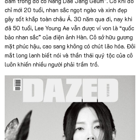
đám trong đó có Nàng Dae Jang Geum”. Cô khi đó
chỉ mới 20 tuổi, nhan sắc ngọt ngào và xinh đẹp
gây sốt khắp toàn châu Á. 30 năm qua đi, nay khi
đã 50 tuổi, Lee Young Ae vẫn được ví von là “quốc
bảo nhan sắc” của điện ảnh Hàn. Cô sở hữu gương
mặt phúc hậu, cao sang không có chút lão hóa. Đôi
mắt long lanh biết nói và thần thái quý tộc của cô
luôn khiến nhiều người phải trầm trồ.