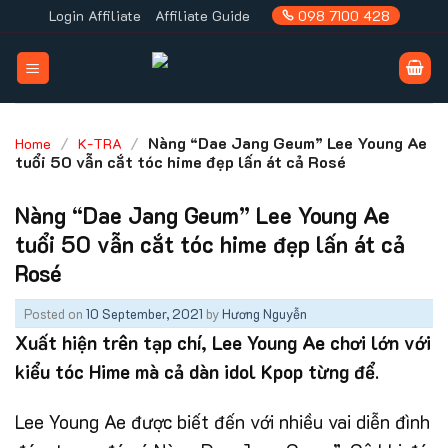
Skip
Login Affiliate
Affiliate Guide
098 7100 428
to
content
/
/
Nàng “Dae Jang Geum” Lee Young Ae
Home
K-TRA
tuổi 50 vẫn cắt tóc hime đẹp lấn át cả Rosé
Nàng “Dae Jang Geum” Lee Young Ae
tuổi 50 vẫn cắt tóc hime đẹp lấn át cả
Rosé
Posted on
10 September, 2021
by
Hương Nguyễn
Xuất hiện trên tạp chí, Lee Young Ae chơi lớn với
kiểu tóc Hime mà cả dàn idol Kpop từng để
.
Lee Young Ae được biết đến với nhiều vai diễn đình