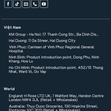
Việt Nam
KM Group - Ha Noi: 17 Thanh Cong Str., Ba Dinh Dis.,
Hai Duong: 11 Ga Streer, Hai Duong City
Vinh Phuc: Canteen of Vinh Phuc Regional General
Hospital
Ninh Binh: Product introduction point, Dong Phu, Ninh
Khang, Hoa Lu
Ho Chi Minh: Product introduction point, 452/15 Thong
Nhat, Ward 16, Go Vap
World
England: H Rose LTD UK, 1 Watford Way, Hendon Centre
London NW4 3JL (Retail + Wholesales)
Australia: Thuy Duoc Groceries, 130 Hopkins Street,
Footscray VIC 3011 (Retail + Wholesales)