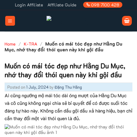
Skip
Login Affiliate
Affiliate Guide
098 7100 428
to
content
/
/
Muốn có mái tóc đẹp như Hằng Du
Home
K-TRA
Mục, nhớ thay đổi thói quen này khi gội đầu
Muốn có mái tóc đẹp như Hằng Du Mục,
nhớ thay đổi thói quen này khi gội đầu
Posted on
1 July, 2024
by
Đặng Thu Hằng
Ai cũng ngưỡng mộ mái tóc dài óng mượt của Hằng Du Mục
và cô cũng không ngại chia sẻ bí quyết để có được suối tóc
đáng tự hào này. Không cần dầu gội dầu xả hàng hiệu, bạn chỉ
cần thay đổi một vài thói quen là đủ.