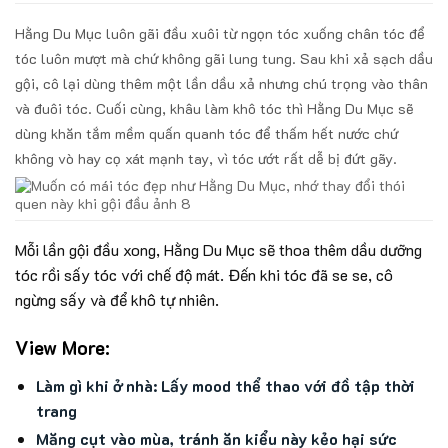
Hằng Du Mục luôn gãi đầu xuôi từ ngọn tóc xuống chân tóc để
tóc luôn mượt mà chứ không gãi lung tung. Sau khi xả sạch dầu
gội, cô lại dùng thêm một lần dầu xả nhưng chú trọng vào thân
và đuôi tóc. Cuối cùng, khâu làm khô tóc thì Hằng Du Mục sẽ
dùng khăn tắm mềm quấn quanh tóc để thấm hết nước chứ
không vò hay cọ xát mạnh tay, vì tóc ướt rất dễ bị đứt gãy.
Mỗi lần gội đầu xong, Hằng Du Mục sẽ thoa thêm dầu dưỡng
tóc rồi sấy tóc với chế độ mát. Đến khi tóc đã se se, cô
ngừng sấy và để khô tự nhiên.
View More:
Làm gì khi ở nhà: Lấy mood thể thao với đồ tập thời
trang
Măng cụt vào mùa, tránh ăn kiểu này kẻo hại sức