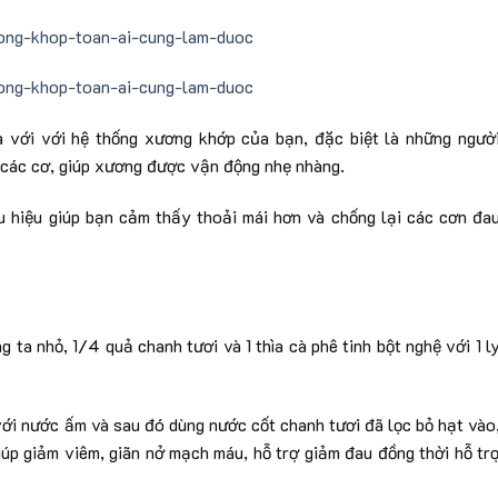
a với với hệ thống xương khớp của bạn, đặc biệt là những ngườ
g các cơ, giúp xương được vận động nhẹ nhàng.
 hiệu giúp bạn cảm thấy thoải mái hơn và chống lại các cơn đa
g ta nhỏ, 1/4 quả chanh tươi và 1 thìa cà phê tinh bột nghệ với 1 l
với nước ấm và sau đó dùng nước cốt chanh tươi đã lọc bỏ hạt vào
úp giảm viêm, giãn nở mạch máu, hỗ trợ giảm đau đồng thời hỗ tr