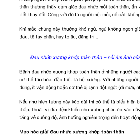
thân thường thấy cảm giác đau nhức mỏi toàn thân, ấn vào
tiết thay đổi. Cùng với đó là người mệt mỏi, uể oải, khôn
Khi mắc chứng này thường khó ngủ, ngủ không ngon giấ
đầu, tê tay chân, hay lo âu, đãng trí…
Đau nhức xương khớp toàn thân – nỗi ám ảnh của 
Bệnh đau nhức xương khớp toàn thân ở những người cao 
cơ thể lão hóa, đặc biệt là hệ xương. Với những người 
đúng, ít vận động hoặc cơ thể bị lạnh đột ngột (đi mưa, 
Nếu như hiện tượng này kéo dài thì có thể là biểu hiện
thấp, thoát vị đĩa đệm khiến cho xương chèn ép vào dây
tăng về cường độ, ảnh hưởng nghiêm trọng đến hoạt động 
Mẹo hóa giải đau nhức xương khớp toàn thân