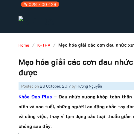
Skip
098 7100 428
to
content
/
/
Mẹo hóa giải các cơn đau nhức xư
Home
K-TRA
Mẹo hóa giải các cơn đau nhức
được
Posted on
28 October, 2017
by
Hương Nguyễn
Khỏe Đẹp Plus
– Đau nhức xương khớp toàn thân có
niên và cao tuổi, những người lao động chân tay đén
và công việc, thay vì lạm dụng các loại thuốc giảm
chóng sau đây.