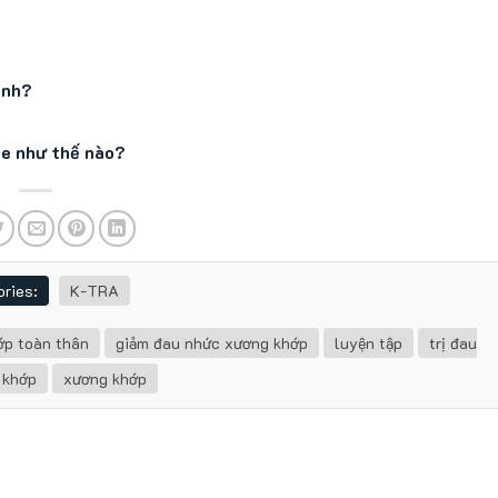
inh?
ỏe như thế nào?
ries:
K-TRA
ớp toàn thân
giảm đau nhức xương khớp
luyện tập
trị đau
 khớp
xương khớp