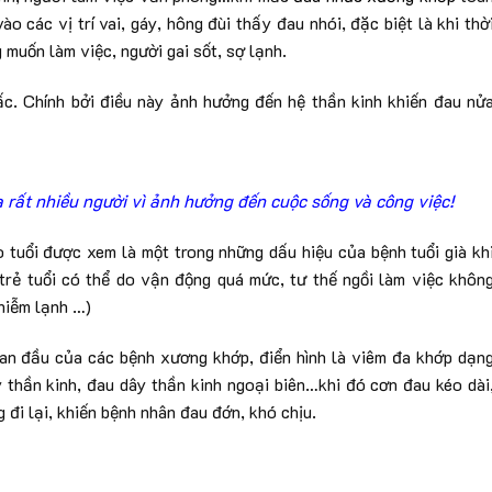
 các vị trí vai, gáy, hông đùi thấy đau nhói, đặc biệt là khi thờ
g muốn làm việc, người gai sốt, sợ lạnh.
c. Chính bởi điều này ảnh hưởng đến hệ thần kinh khiến đau nử
rất nhiều người vì ảnh hưởng đến cuộc sống và công việc!
tuổi được xem là một trong những dấu hiệu của bệnh tuổi già kh
trẻ tuổi có thể do vận động quá mức, tư thế ngồi làm việc khôn
nhiễm lạnh …)
 ban đầu của các bệnh xương khớp, điển hình là viêm đa khớp dạn
 thần kinh, đau dây thần kinh ngoại biên…khi đó cơn đau kéo dài
đi lại, khiến bệnh nhân đau đớn, khó chịu.