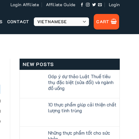
Login Affiliate
Affiliate Guide
Login
S
CONTACT
CART
NEW POSTS
Góp ý dự thảo Luật Thuế tiêu
thụ đặc biệt (sửa đổi) và ngành
đồ uống
g
10 thực phẩm giúp cải thiện chất
g
lượng tinh trùng
h
Những thực phẩm tốt cho sức
khỏe