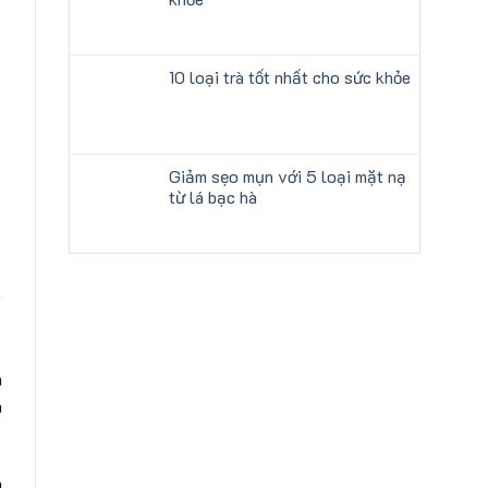
10 loại trà tốt nhất cho sức khỏe
Giảm sẹo mụn với 5 loại mặt nạ
từ lá bạc hà
n
h
n