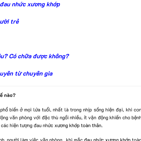
ị đau nhức xương khớp
ười trẻ
âu? Có chữa được không?
uyên từ chuyên gia
hế nào?
ổ biến ở mọi lứa tuổi, nhất là trong nhịp sống hiện đại, khi co
động văn phòng với đặc thù ngồi nhiều, ít vận động khiến cho bện
 các hiện tượng đau nhứ
c
xương khớp
toàn thân.
 sinh, người làm việc văn phòng…khi mắc
đau nhức xương khớp
toà