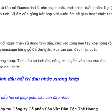
 là táo có Quercetin tốt cho mạch máu, kích thích tuần hoàn. Ngh
ành tính. Vị ấm của gừng kết hợp với nước ấm sẽ giúp hoạt chất tá
hờ người thân sử dụng tinh dầu, cho vào lòng bàn tay xoa nóng rồ
ợ massage bằng gỗ để thư giãn, xua tan cơn đau hiệu quả.
ơng khớp. Tinh dầu có tính ấm, nóng, khi ngấm vào khu vực đau
ực đau nhức.
inh dầu hồi trị đau nhức xương khớp
 dầu hồi sẽ giúp giảm các cơn đau nhức
khớp tại Công ty Cổ phần Sản Vật Dân Tộc Thế Hoàng