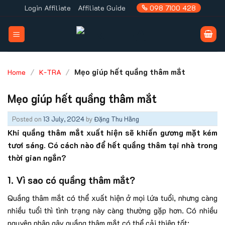
Skip
Login Affiliate
Affiliate Guide
098 7100 428
to
content
/
/
Mẹo giúp hết quầng thâm mắt
Home
K-TRA
Mẹo giúp hết quầng thâm mắt
Posted on
13 July, 2024
by
Đặng Thu Hằng
Khi quầng thâm mắt xuất hiện sẽ khiến gương mặt kém
tươi sáng. Có cách nào để hết quầng thâm tại nhà trong
thời gian ngắn?
1. Vì sao có quầng thâm mắt?
Quầng thâm mắt có thể xuất hiện ở mọi lứa tuổi, nhưng càng
nhiều tuổi thì tình trạng này càng thường gặp hơn. Có nhiều
nguyên nhân gây quầng thâm mắt có thể cải thiện tốt: