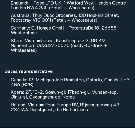
England: H Rose LTD UK, 1 Watford Way, Hendon Centre
London NW4 3JL (Retail + Wholesales)
Australia: Thuy Duoc Groceries, 130 Hopkins Street,
Footscray VIC 3011 (Retail + Wholesales)
Germany: D. Homes GmbH - PeterstraBe 15, 26655
Westerstede
Store: Vietnamhouse, Kapellenplatz 2, 88149
Nonnenhorn 08382/26676 (ready-to-drink +
Wholesales)
Sales representative
Canada: 121 Michigan Ave Brampton, Ontario, Canada L6Y
4N6 (B2B)
Koera: 2F, 13-2, Somun-gil 17beon-gil, Munsan-eup,
Jinju-si, Gyeongnam-do, Korea
Holand: Vietnam Food Europe BV, Rijnsburgerweg 43,
2341AA Oegstgeest, the Netherlands