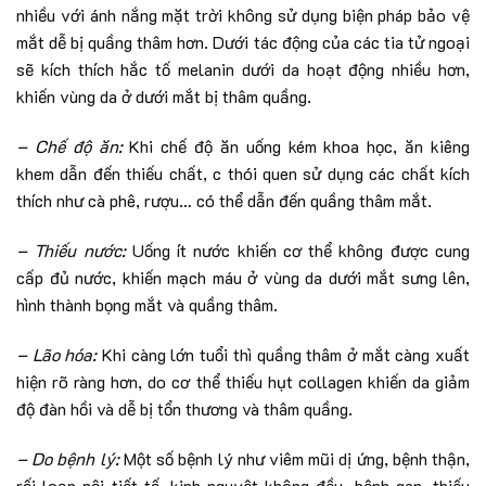
nhiều với ánh nắng mặt trời không sử dụng biện pháp bảo vệ
mắt dễ bị quầng thâm hơn. Dưới tác động của các tia tử ngoại
sẽ kích thích hắc tố melanin dưới da hoạt động nhiều hơn,
khiến vùng da ở dưới mắt bị thâm quầng.
– Chế độ ăn:
Khi chế độ ăn uống kém khoa học, ăn kiêng
khem dẫn đến thiếu chất, c thói quen sử dụng các chất kích
thích như cà phê, rượu… có thể dẫn đến quầng thâm mắt.
– Thiếu nước:
Uống ít nước khiến cơ thể không được cung
cấp đủ nước, khiến mạch máu ở vùng da dưới mắt sưng lên,
hình thành bọng mắt và quầng thâm.
– Lão hóa:
Khi càng lớn tuổi thì quầng thâm ở mắt càng xuất
hiện rõ ràng hơn, do cơ thể thiếu hụt collagen khiến da giảm
độ đàn hồi và dễ bị tổn thương và thâm quầng.
– Do bệnh lý:
Một số bệnh lý như viêm mũi dị ứng, bệnh thận,
rối loạn nội tiết tố, kinh nguyệt không đều, bệnh gan, thiếu