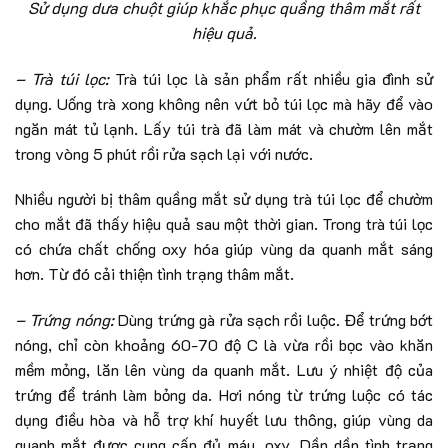
Sử dụng dưa chuột giúp khắc phục quầng thâm mắt rất
hiệu quả.
– Trà túi lọc:
Trà túi lọc là sản phẩm rất nhiều gia đình sử
dụng. Uống trà xong không nên vứt bỏ túi lọc mà hãy để vào
ngăn mát tủ lạnh. Lấy túi trà đã làm mát và chườm lên mắt
trong vòng 5 phút rồi rửa sạch lại với nước.
Nhiều người bị thâm quầng mắt sử dụng trà túi lọc để chườm
cho mắt đã thấy hiệu quả sau một thời gian. Trong trà túi lọc
có chứa chất chống oxy hóa giúp vùng da quanh mắt sáng
hơn. Từ đó cải thiện tình trạng thâm mắt.
– Trứng nóng:
Dùng trứng gà rửa sạch rồi luộc. Để trứng bớt
nóng, chỉ còn khoảng 60-70 độ C là vừa rồi bọc vào khăn
mềm mỏng, lăn lên vùng da quanh mắt. Lưu ý nhiệt độ của
trứng để tránh làm bỏng da. Hơi nóng từ trứng luộc có tác
dụng điều hòa và hỗ trợ khí huyết lưu thông, giúp vùng da
quanh mắt được cung cấp đủ máu, oxy. Dần dần tình trạng