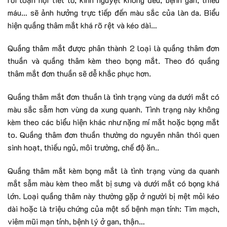
máu… sẽ ảnh hưởng trực tiếp đến màu sắc của làn da. Biểu
hiện quầng thâm mắt khá rõ rệt và kéo dài…
Quầng thâm mắt được phân thành 2 loại là quầng thâm đơn
thuần và quầng thâm kèm theo bọng mắt. Theo đó quầng
thâm mắt đơn thuần sẽ dễ khắc phục hơn.
Quầng thâm mắt đơn thuần là tình trạng vùng da dưới mắt có
màu sắc sẫm hơn vùng da xung quanh. Tình trạng này không
kèm theo các biểu hiện khác như nặng mí mắt hoặc bọng mắt
to. Quầng thâm đơn thuần thường do nguyên nhân thói quen
sinh hoạt, thiếu ngủ, môi trường, chế độ ăn..
Quầng thâm mắt kèm bọng mắt là tình trạng vùng da quanh
mắt sẫm màu kèm theo mắt bị sưng và dưới mắt có bọng khá
lớn. Loại quầng thâm này thường gặp ở người bị mệt mỏi kéo
dài hoặc là triệu chứng của một số bệnh mạn tính: Tim mạch,
viêm mũi mạn tính, bệnh lý ở gan, thận…