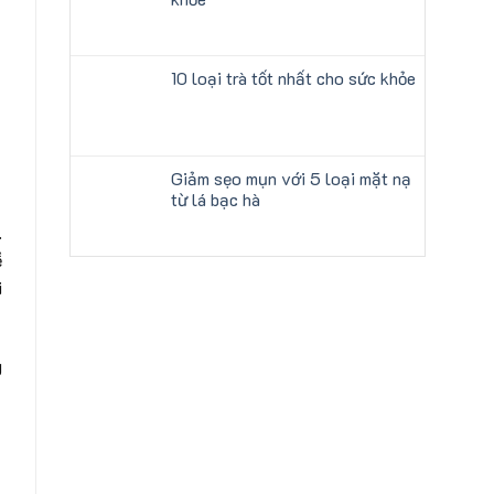
10 loại trà tốt nhất cho sức khỏe
Giảm sẹo mụn với 5 loại mặt nạ
từ lá bạc hà
.
ề
i
g