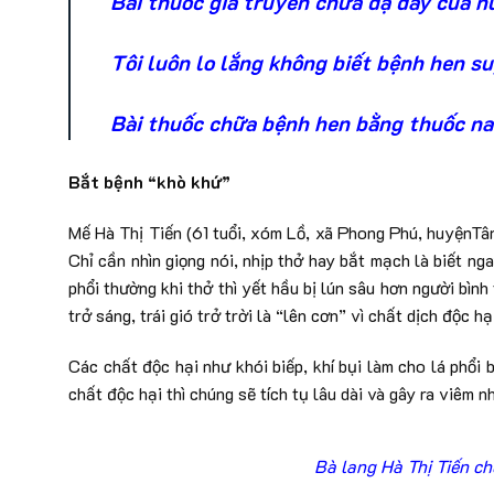
Bài thuốc gia truyền chữa dạ dày của n
Tôi luôn lo lắng không biết bệnh hen s
Bài thuốc chữa bệnh hen bằng thuốc na
Bắt bệnh “khò khứ”
Mế Hà Thị Tiến (61 tuổi, xóm Lồ, xã Phong Phú, huyệnTâ
Chỉ cần nhìn giọng nói, nhịp thở hay bắt mạch là biết ng
phổi thường khi thở thì yết hầu bị lún sâu hơn người bìn
trở sáng, trái gió trở trời là “lên cơn” vì chất dịch độc h
Các chất độc hại như khói biếp, khí bụi làm cho lá phổi
chất độc hại thì chúng sẽ tích tụ lâu dài và gây ra viêm n
Bà lang Hà Thị Tiến ch