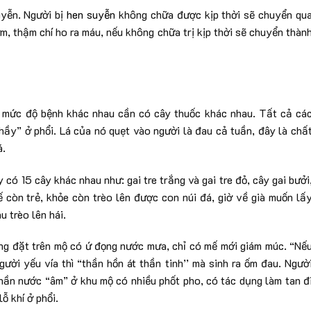
uyễn. Người bị
hen suyễn
không chữa được kịp thời sẽ chuyển qu
m, thậm chí ho ra máu, nếu không chữa trị kịp thời sẽ chuyển thàn
i mức độ bệnh khác nhau cần có cây thuốc khác nhau. Tất cả cá
hầy” ở phổi. Lá của nó quẹt vào người là đau cả tuần, đây là chấ
á.
 có 15 cây khác nhau như: gai tre trắng và gai tre đỏ, cây gai bưởi
ế còn trẻ, khỏe còn trèo lên được con núi đá, giờ về già muốn lấ
 trèo lên hái.
ng đặt trên mộ có ứ đọng nước mưa, chỉ có mế mới giám múc. “Nế
gười yếu vía thì “thần hồn át thần tinh’’ mà sinh ra ốm đau. Ngườ
hần nước “âm” ở khu mộ có nhiều phốt pho, có tác dụng làm tan đ
ỗ khí ở phổi.