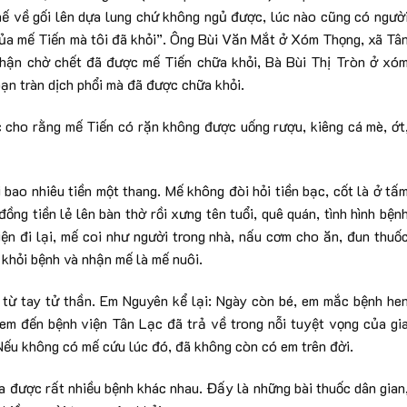
ế về gối lên dựa lung chứ không ngủ được, lúc nào cũng có ngườ
ủa mế Tiến mà tôi đã khỏi”. Ông Bùi Văn Mắt ở Xóm Thọng, xã Tâ
hận chờ chết đã được mế Tiến chữa khỏi, Bà Bùi Thị Tròn ở xó
ạn tràn dịch phổi mà đã được chữa khỏi.
 cho rằng mế Tiến có rặn không được uống rượu, kiêng cá mè, ớt
 bao nhiêu tiền một thang. Mế không đòi hỏi tiền bạc, cốt là ở tấ
ồng tiền lẻ lên bàn thờ rồi xưng tên tuổi, quê quán, tình hình bện
iện đi lại, mế coi như người trong nhà, nấu cơm cho ăn, đun thuố
 khỏi bệnh và nhận mế là mế nuôi.
từ tay tử thần. Em Nguyên kể lại: Ngày còn bé, em mắc bệnh he
em đến bệnh viện Tân Lạc đã trả về trong nỗi tuyệt vọng của gi
 Nếu không có mế cứu lúc đó, đã không còn có em trên đời.
 được rất nhiều bệnh khác nhau. Đấy là những bài thuốc dân gian