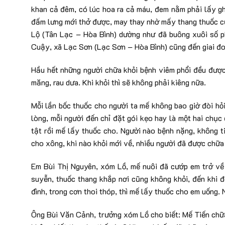
khan cả đêm, có lúc hoa ra cả máu, đem nằm phải lấy gh
đấm lưng mới thở được, may thay nhờ mấy thang thuốc c
Lộ (Tân Lạc – Hòa Bình) dường như đã buông xuôi số p
Cuậy, xã Lạc Sơn (Lạc Sơn – Hòa Bình) cũng đến giai đo
Hầu hết những người chữa khỏi bệnh viêm phổi đều được
măng, rau dưa. Khi khỏi thì sẽ không phải kiêng nữa.
Mỗi lần bốc thuốc cho người ta mế không bao giờ đòi hỏi
lòng, mỗi người đến chỉ đặt gói kẹo hay là một hai chục đ
tật rồi mế lấy thuốc cho. Người nào bệnh nặng, không t
cho xông, khi nào khỏi mới về, nhiều người đã được chữa
Em Bùi Thị Nguyên, xóm Lồ, mế nuôi đã cướp em trở về 
suyễn, thuốc thang khắp nơi cũng không khỏi, đến khi đ
đình, trong cơn thoi thóp, thì mế lấy thuốc cho em uống.
Ông Bùi Văn Cảnh, trưởng xóm Lồ cho biết: Mế Tiến chữa