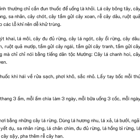
nh thường chỉ cần đun thuốc để uống là khỏi. Lá cây bông tây, câ
ộng, sa nhân, cây chót, cây tầm gửi cây xoan, rễ cây dâu, ruột qu
 các lỗ khí nên dễ khử trùng.
t khai, lá môi, cây đu đủ rừng, cây lá ngót, cây ổi rừng, cây dâu
anh, ruột quả mướp, tầm gửi cây ngái, tầm gửi cây tranh, tầm gửi câ
g mà chỉ chỉ nói bằng tiếng dân tộc Mường: Cây lá chanh hoi, câ
ven.
uốc khi hái về rửa sạch, phơi khô, sắc nhỏ. Lấy tay bốc mỗi th
thang 3 ấm, mỗi ấm chia làm 3 ngày, mỗi bữa uống 3 cốc, mỗi ngà
i bằng những cây lá rừng. Dùng lá hương nhu, lá xả, lá bưởi, ngả
yết dụ, sa nhân rừng, lá chân chim, đu đủ rừng, lá hồng bì rừng, l
 lá cây sậy, pha thêm rễ cây han.