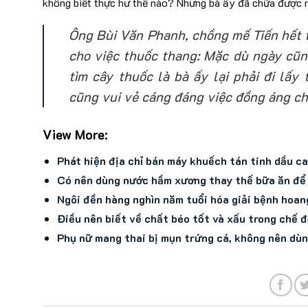
không biết thực hư thế nào? Nhưng bà ấy đã chữa được n
Ông Bùi Văn Phanh, chồng mế Tiến hết t
cho việc thuốc thang: Mặc dù ngày cũn
tìm cây thuốc là bà ấy lại phải đi lấy
cũng vui vẻ cáng đáng việc đồng áng cho
View More:
Phát hiện địa chỉ bán máy khuếch tán tinh dầu cao
Có nên dùng nước hầm xương thay thế bữa ăn để
Ngôi đền hàng nghìn năm tuổi hóa giải bệnh hoa
Điều nên biết về chất béo tốt và xấu trong chế đ
Phụ nữ mang thai bị mụn trứng cá, không nên dùn