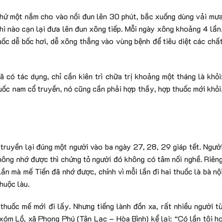
i thứ một nắm cho vào nồi đun lên 30 phút, bắc xuống dùng vải mư
hi nào cạn lại đưa lên đun xông tiếp. Mỗi ngày xông khoảng 4 lần
uốc dễ bốc hơi, dễ xông thẳng vào vùng bệnh để tiêu diệt các chấ
 có tác dụng, chỉ cần kiên trì chữa trị khoảng một tháng là khỏi
uốc nam cổ truyền, nó cũng cần phải hợp thầy, hợp thuốc mới khỏi
 truyền lại đúng một người vào ba ngày 27, 28, 29 giáp tết. Ngườ
hông nhớ được thì chứng tỏ người đó không có tâm nối nghề. Riên
ần mà mế Tiến đã nhớ được, chính vì mỗi lần đi hai thuốc là bà nộ
huộc làu.
thuốc mế mới đi lấy. Nhưng tiếng lành đồn xa, rất nhiều người t
 xóm Lồ, xã Phong Phú (Tân Lạc – Hòa Bình) kể lại: “Có lần tôi h