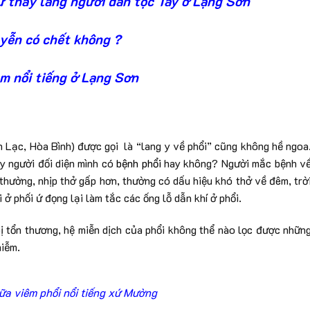
ữ thầy lang người dân tộc Tày ở Lạng Sơn
uyễn có chết không ?
m nổi tiếng ở Lạng Sơn
n Lạc, Hòa Bình) được gọi là “lang y về phổi” cũng không hề ngoa
ay người đối diện mình có
bệnh phổi
hay không? Người mắc bệnh v
h thường, nhịp thở gấp hơn, thường có dấu hiệu khó thở về đêm, trờ
ại ở phối ứ đọng lại làm tắc các ống lỗ dẫn khí ở phổi.
 bị tổn thương, hệ miễn dịch của phổi không thể nào lọc được nhữn
hiễm.
ữa viêm phổi nổi tiếng xứ Mường