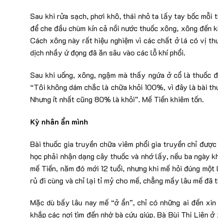
Sau khi rửa sạch, phơi khô, thái nhỏ ta lấy tay bốc mỗ
để che đầu chùm kín cả nồi nước thuốc xông, xông đến k
Cách xông này rất hiệu nghiệm vì các chất ở lá có vị th
dịch nhầy ứ đọng đã ăn sâu vào các lỗ khí phổi.
Sau khi uống, xông, ngậm mà thấy ngứa ở cổ là thuốc đã
“Tôi không dám chắc là chữa khỏi 100%, vì đây là bài th
Nhưng ít nhất cũng 80% là khỏi”. Mế Tiến khiêm tốn.
Kỳ nhân ẩn mình
Bài thuốc gia truyền chữa viêm phổi gia truyền chỉ được
học phải nhận dạng cây thuốc và nhớ lấy, nếu ba ngày k
mế Tiến, năm đó mới 12 tuổi, nhưng khi mế hỏi đúng một l
rủ đi cùng và chỉ lại tỉ mỷ cho mế, chẳng mấy lâu mế đã t
Mặc dù bấy lâu nay mế “ở ẩn”, chỉ có những ai đến xin 
khắp các nơi tìm đến nhờ bà cứu giúp. Bà Bùi Thị Liên ở