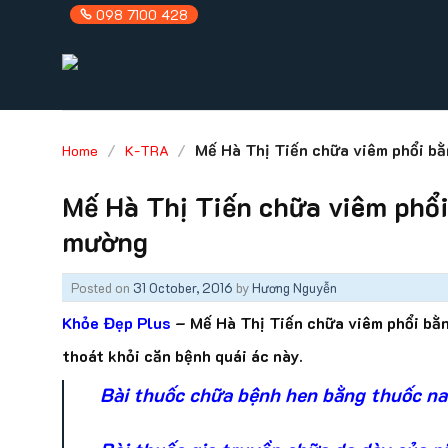
Skip
098 7100 428
to
content
/
/
Mế Hà Thị Tiến chữa viêm phổi bằ
Home
K-TRA
Mế Hà Thị Tiến chữa viêm phổi
mường
Posted on
31 October, 2016
by
Hương Nguyễn
Khỏe Đẹp Plus
– Mế Hà Thị Tiến chữa viêm phổi bằn
thoát khỏi căn bệnh quái ác này.
Bài thuốc chữa bệnh hen bằng thuốc na