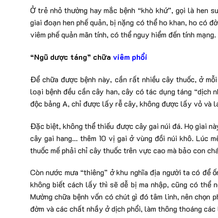
Ở trẻ nhỏ thường hay mắc bệnh “khò khứ”, gọi là hen s
giai đoạn hen phế quản, bị nặng có thể ho khan, ho có đờ
viêm phế quản mãn tính, có thể nguy hiểm đến tính mạng.
“Ngũ dược táng” chữa
viêm phổi
Để chữa được bệnh này, cần rất nhiều cây thuốc, ở mỗ
loại bệnh đều cần cây han, cây có tác dụng táng “dịch n
độc bảng A, chỉ được lấy rễ cây, không được lấy vỏ và l
Đặc biệt, không thể thiếu được cây gai núi đá. Họ giai này
cây gai hang… thêm 10 vị gai ở vùng đồi núi khô. Lúc m
thuốc mế phải chỉ cây thuốc trên vực cao mà bảo con cháu
Còn nước mưa “thiêng” ở khu nghĩa địa người ta có để ố
không biết cách lấy thì sẽ dễ bị ma nhập, cũng có thể n
Mường chữa bệnh vốn có chút gì đó tâm linh, nên chọn p
đờm và các chất nhầy ở dịch phổi, làm thông thoáng các l