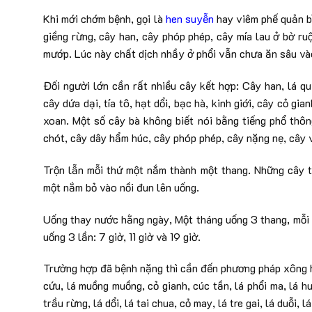
Khi mới chớm bệnh, gọi là
hen suyễn
hay viêm phế quản bì
giềng rừng, cây han, cây phóp phép, cây mía lau ở bờ ru
mướp. Lúc này chất dịch nhầy ở phổi vẫn chưa ăn sâu vào
Đối người lớn cần rất nhiều cây kết hợp: Cây han, lá quý
cây dứa dại, tía tô, hạt dổi, bạc hà, kinh giới, cây cỏ gi
xoan. Một số cây bà không biết nói bằng tiếng phổ thôn
chót, cây dây hẩm húc, cây phóp phép, cây nặng nẹ, cây 
Trộn lẫn mỗi thứ một nắm thành một thang. Những cây th
một nắm bỏ vào nồi đun lên uống.
Uống thay nước hằng ngày, Một tháng uống 3 thang, mỗi 
uống 3 lần: 7 giờ, 11 giờ và 19 giờ.
Trường hợp đã bệnh nặng thì cần đến phương pháp xông hơ
cứu, lá muồng muồng, cỏ gianh, cúc tần, lá phổi ma, lá hu
trầu rừng, lá dổi, lá tai chua, cỏ may, lá tre gai, lá duỗi,