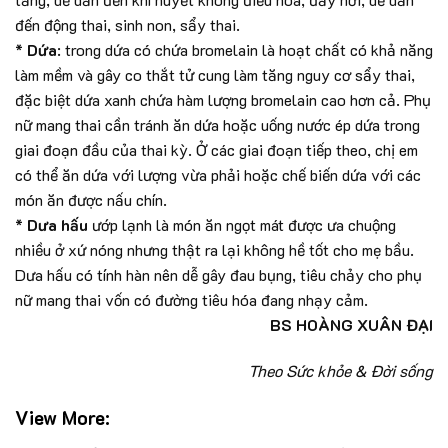
đến động thai, sinh non, sẩy thai.
*
Dứa
: trong dứa có chứa bromelain là hoạt chất có khả năng
làm mềm và gây co thắt tử cung làm tăng nguy cơ sẩy thai,
đặc biệt dứa xanh chứa hàm lượng bromelain cao hơn cả. Phụ
nữ mang thai cần tránh ăn dứa hoặc uống nước ép dứa trong
giai đoạn đầu của thai kỳ. Ở các giai đoạn tiếp theo, chị em
có thể ăn dứa với lượng vừa phải hoặc chế biến dứa với các
món ăn được nấu chín.
*
Dưa hấu
ướp lạnh là món ăn ngọt mát được ưa chuộng
nhiều ở xứ nóng nhưng thật ra lại không hề tốt cho mẹ bầu.
Dưa hấu có tính hàn nên dễ gây đau bụng, tiêu chảy cho phụ
nữ mang thai vốn có đường tiêu hóa đang nhạy cảm.
BS HOÀNG XUÂN ĐẠI
Theo Sức khỏe & Đời sống
View More: