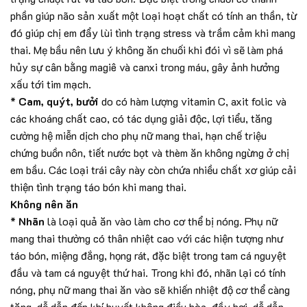
phần giúp não sản xuất một loại hoạt chất có tính an thần, từ
đó giúp chị em đẩy lùi tình trạng stress và trầm cảm khi mang
thai. Mẹ bầu nên lưu ý không ăn chuối khi đói vì sẽ làm phá
hủy sự cân bằng magiê và canxi trong máu, gây ảnh hưởng
xấu tới tim mạch.
*
Cam, quýt, bưởi
do có hàm lượng vitamin C, axit folic và
các khoáng chất cao, có tác dụng giải độc, lợi tiểu, tăng
cường hệ miễn dịch cho phụ nữ mang thai, hạn chế triệu
chứng buồn nôn, tiết nước bọt và thèm ăn không ngừng ở chị
em bầu. Các loại trái cây này còn chứa nhiều chất xơ giúp cải
thiện tình trạng táo bón khi mang thai.
Không nên ăn
*
Nhãn
là loại quả ăn vào làm cho cơ thể bị nóng. Phụ nữ
mang thai thường có thân nhiệt cao với các hiện tượng như
táo bón, miệng đắng, họng rát, đặc biệt trong tam cá nguyệt
đầu và tam cá nguyệt thứ hai. Trong khi đó, nhãn lại có tính
nóng, phụ nữ mang thai ăn vào sẽ khiến nhiệt độ cơ thể càng
tăng, dễ dẫn đến khí huyết không điều hòa, đầy hơi, dễ dẫn