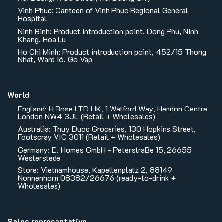
Vinh Phuc: Canteen of Vinh Phuc Regional General
Hospital
Ninh Binh: Product introduction point, Dong Phu, Ninh
Khang, Hoa Lu
Ho Chi Minh: Product introduction point, 452/15 Thong
Nhat, Ward 16, Go Vap
World
England: H Rose LTD UK, 1 Watford Way, Hendon Centre
London NW4 3JL (Retail + Wholesales)
Australia: Thuy Duoc Groceries, 130 Hopkins Street,
Footscray VIC 3011 (Retail + Wholesales)
Germany: D. Homes GmbH - PeterstraBe 15, 26655
Westerstede
Store: Vietnamhouse, Kapellenplatz 2, 88149
Nonnenhorn 08382/26676 (ready-to-drink +
Wholesales)
Sales representative