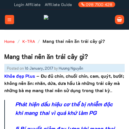
Skip
Login Affiliate
Affiliate Guide
098 7100 428
to
content
/
/
Mang thai nên ăn trái cây gì?
Home
K-TRA
Mang thai nên ăn trái cây gì?
Posted on
16 January, 2017
by
Hương Nguyễn
Khỏe đẹp Plus
– Đu đủ chín, chuối chín, cam, quýt, bưởi;
không nên ăn: nhãn, dứa, dưa hấu là những trái cây mà
những bà mẹ mang thai nên sử dụng trong thai kỳ..
Phát hiện dấu hiệu cơ thể bị nhiễm độc
khi mang thai vì quá khứ làm PG
5 Bí quyết giảm đau lưng khi mang thai