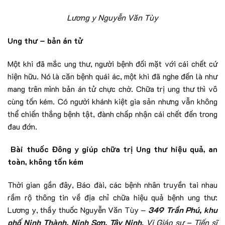
Lương y Nguyễn Văn Tùy
Ung thư – bản án tử
Một khi đã mắc ung thư, người bệnh đối mặt với cái chết cứ
hiện hữu. Nó là căn bệnh quái ác, một khi đã nghe đến là như
mang trên mình bản án tử chực chờ. Chữa trị ung thư thì vô
cùng tốn kém. Có người khánh kiệt gia sản nhưng vẫn không
thể chiến thắng bệnh tật, đành chấp nhận cái chết đến trong
đau đớn.
Bài thuốc Đông y giúp chữa trị
Ung thư hiệu quả
, an
toàn, không tốn kém
Thời gian gần đây, Báo đài, các bệnh nhân truyền tai nhau
rầm rộ thông tin về địa chỉ chữa hiệu quả bệnh ung thư:
Lương y, thầy thuốc Nguyễn Văn Tùy –
349 Trần Phú, khu
phố Ninh Thành, Ninh Sơn, Tây Ninh.
Vị Giáo sư – Tiến sĩ