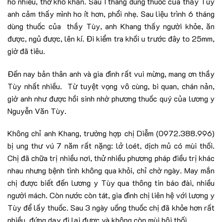
ho nhiều, thở khó khăn. Sau 1 tháng dùng thuốc của thầy Tùy
anh cảm thấy mình ho ít hơn, phổi nhẹ. Sau liệu trình 6 tháng
dùng thuốc của thầy Tùy, anh Khang thấy người khỏe, ăn
được, ngủ được, lên kí. Đi kiểm tra khối u trước đây to 25mm,
giờ đã tiêu.
Đến nay bản thân anh và gia đình rất vui mừng, mang ơn thầy
Tùy nhất nhiều. Từ tuyệt vọng vô cùng, bi quan, chán nản,
giờ anh như được hồi sinh nhờ phương thuốc quý của lương y
Nguyễn Văn Tùy.
Không chỉ anh Khang, trường hợp chị Diễm (0972.388.996)
bị ung thư vú 7 năm rất nặng: lở loét, dịch mủ có mùi thối.
Chị đã chữa trị nhiều nơi, thử nhiều phương pháp điều trị khác
nhau nhưng bệnh tình không qua khỏi, chỉ chờ ngày. May mắn
chị được biết đến lương y Tùy qua thông tin báo đài, nhiều
người mách. Còn nước còn tát, gia đình chị liên hệ với lương y
Tùy để lấy thuốc. Sau 3 ngày uống thuốc chị đã khỏe hơn rất
nhiều, đứng dạy đi lại được và không còn mùi hôi thối.