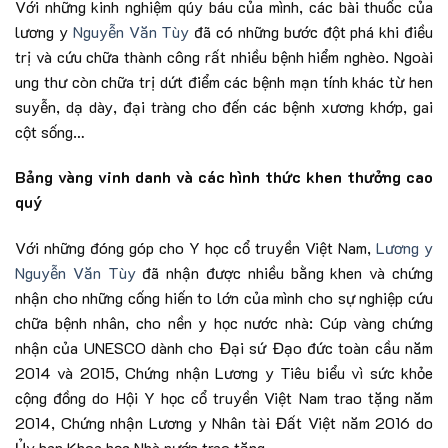
Với những kinh nghiệm qúy báu của mình, các bài thuốc của
lương y
Nguyễn Văn Tùy
đã có những bước đột phá khi điều
trị và cứu chữa thành công rất nhiều bệnh hiểm nghèo. Ngoài
ung thư còn chữa trị dứt điểm các bệnh mạn tính khác từ hen
suyễn, dạ dày, đại tràng cho đến các bệnh xương khớp, gai
cột sống…
Bảng vàng vinh danh và các hình thức khen thưởng cao
quý
Với những đóng góp cho Y học cổ truyền Việt Nam,
Lương y
Nguyễn Văn Tùy
đã nhận được nhiều bằng khen và chứng
nhận cho những cống hiến to lớn của mình cho sự nghiệp cứu
chữa bệnh nhân, cho nền y học nước nhà: Cúp vàng chứng
nhận của UNESCO dành cho Đại sứ Đạo đức toàn cầu năm
2014 và 2015, Chứng nhận Lương y Tiêu biểu vì sức khỏe
cộng đồng do Hội Y học cổ truyền Việt Nam trao tặng năm
2014, Chứng nhận Lương y Nhân tài Đất Việt năm 2016 do
Ủy ban Khoa học Nhà nước trao tặng.