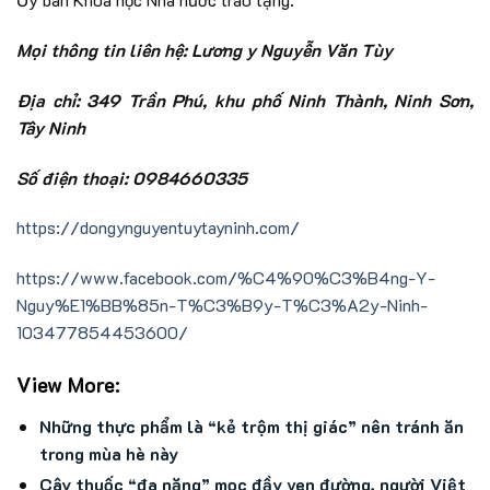
Mọi thông tin liên hệ: Lương y Nguyễn Văn Tùy
Địa chỉ: 349 Trần Phú, khu phố Ninh Thành, Ninh Sơn,
Tây Ninh
Số điện thoại: 0984660335
https://dongynguyentuytayninh.com/
https://www.facebook.com/%C4%90%C3%B4ng-Y-
Nguy%E1%BB%85n-T%C3%B9y-T%C3%A2y-Ninh-
103477854453600/
View More:
Những thực phẩm là “kẻ trộm thị giác” nên tránh ăn
trong mùa hè này
Cây thuốc “đa năng” mọc đầy ven đường, người Việt