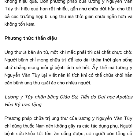
không hiệu quả. Còn phương pháp của lương y Nguyễn Văn
Tùy thì hiệu quả hơn rất nhiều, gần như chữa dứt hẳn cho tất
cả các trường hợp bị ung thư mà thời gian chữa ngắn hơn và
không tốn kém.
Phương thức thần diệu
Ung thư là bản án tử, một khi mắc phải thì cái chết chực chờ.
Người bệnh chỉ mong chữa trị để kéo dài thêm thời gian sống
chứ chẳng mong mỏi gì bệnh tình sẽ hết. Ấy thế mà lương y
Nguyễn Văn Tùy lại viết nên kì tích khi có thể chữa khỏi hẳn
căn bệnh ung thư quái ác cho nhiều người.
Lương y Tùy nhận bằng Giáo Sư, Tiến do Đại học Apollos
Hòa Kỳ trao tặng
Phương pháp chữa trị ung thư của lương y Nguyễn Văn Tùy
chỉ dùng thuốc Nam nên không gây ra các tác dụng phụ. Người
bệnh sức khỏe tốt lên, ăn uống được, có người còn tăng cả