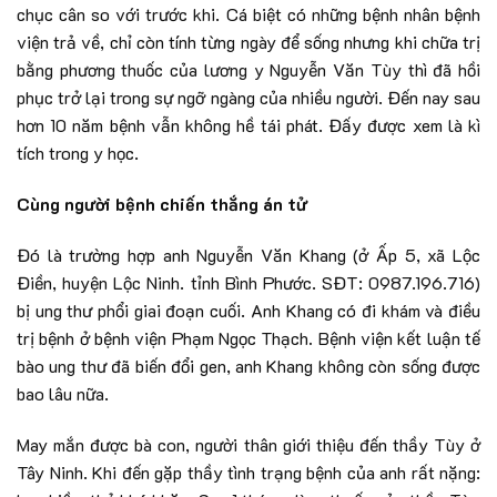
chục cân so với trước khi. Cá biệt có những bệnh nhân bệnh
viện trả về, chỉ còn tính từng ngày để sống nhưng khi chữa trị
bằng phương thuốc của lương y Nguyễn Văn Tùy thì đã hồi
phục trở lại trong sự ngỡ ngàng của nhiều người. Đến nay sau
hơn 10 năm bệnh vẫn không hề tái phát. Đấy được xem là kì
tích trong y học.
Cùng người bệnh chiến thắng án tử
Đó là trường hợp anh Nguyễn Văn Khang (ở Ấp 5, xã Lộc
Điền, huyện Lộc Ninh. tỉnh Bình Phước. SĐT: 0987.196.716)
bị ung thư phổi giai đoạn cuối. Anh Khang có đi khám và điều
trị bệnh ở bệnh viện Phạm Ngọc Thạch
.
Bệnh viện kết luận tế
bào ung thư đã biến đổi gen, anh Khang không còn sống được
bao lâu nữa.
May mắn được bà con, người thân giới thiệu đến thầy Tùy ở
Tây Ninh. Khi đến gặp thầy tình trạng bệnh của anh rất nặng: