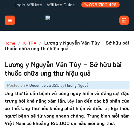
Skip
Login Affiliate
Affiliate Guide
098 7100 428
to
content
/
/
Lương y Nguyễn Văn Tùy – Sở hữu bài
Home
K-TRA
thuốc chữa ung thư hiệu quả
Lương y Nguyễn Văn Tùy – Sở hữu bài
thuốc chữa ung thư hiệu quả
Posted on
9 December, 2020
by
Hương Nguyễn
Ung thư là căn bệnh vô cùng nguy hiểm và đáng sợ, đặc
trưng bởi khả năng xâm lấn, lây lan đến các bộ phận của
cơ thể. Ung thư nếu không phát hiện và điều trị kịp thời,
người bệnh sẽ tử vong nhanh chóng. Trung bình mỗi năm
Việt Nam có khoảng 165.000 ca mắc mới ung thư.