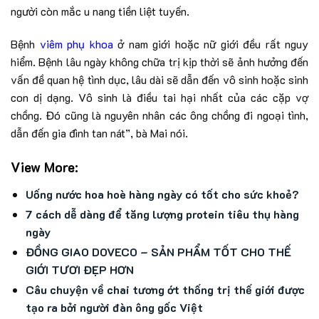
người còn mắc u nang tiền liệt tuyến.
Bệnh
viêm phụ khoa
ở nam giới hoặc nữ giới đều rất nguy
hiểm. Bệnh lâu ngày không chữa trị kịp thời sẽ ảnh hưởng đến
vấn đề quan hệ tình dục, lâu dài sẽ dẫn đến vô sinh hoặc sinh
con dị dạng. Vô sinh là điều tai hại nhất của các cặp vợ
chồng. Đó cũng là nguyên nhân các ông chồng đi ngoại tình,
dẫn đến gia đình tan nát”, bà Mai nói.
View More:
Uống nước hoa hoè hàng ngày có tốt cho sức khoẻ?
7 cách dễ dàng để tăng lượng protein tiêu thụ hàng
ngày
ĐỒNG GIAO DOVECO – SẢN PHẨM TỐT CHO THẾ
GIỚI TƯƠI ĐẸP HƠN
Câu chuyện về chai tương ớt thống trị thế giới được
tạo ra bởi người đàn ông gốc Việt