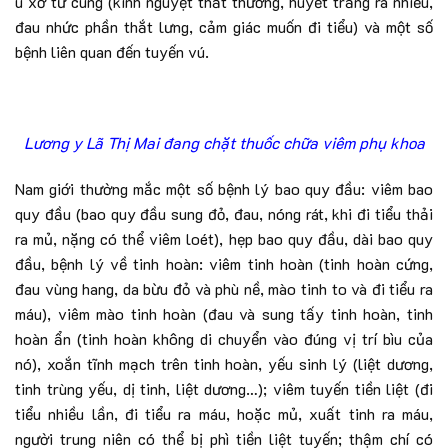
u xơ tử cung (kinh nguyệt thất thường, huyết trắng ra nhiều,
đau nhức phần thắt lưng, cảm giác muốn đi tiểu) và một số
bệnh liên quan đến tuyến vú.
Lương y Lã Thị Mai đang chặt thuốc chữa viêm phụ khoa
Nam giới thường mắc một số bệnh lý bao quy đầu: viêm bao
quy đầu (bao quy đầu sung đỏ, đau, nóng rát, khi đi tiểu thải
ra mủ, nặng có thể viêm loét), hẹp bao quy đầu, dài bao quy
đầu, bệnh lý về tinh hoàn: viêm tinh hoàn (tinh hoàn cứng,
đau vùng hang, da bừu đỏ và phù nề, mào tinh to và đi tiểu ra
máu), viêm mào tinh hoàn (đau và sung tấy tinh hoàn, tinh
hoàn ẩn (tinh hoàn không di chuyển vào đúng vị trí bìu của
nó), xoắn tĩnh mạch trên tinh hoàn, yếu sinh lý (liệt dương,
tinh trùng yếu, dị tinh, liệt dương…); viêm tuyến tiền liệt (đi
tiểu nhiều lần, đi tiểu ra máu, hoặc mủ, xuất tinh ra máu,
người trung niên có thể bị phì tiền liệt tuyến; thậm chí có