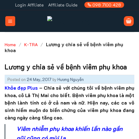
Skip
Login Affiliate
Affiliate Guide
098 7100 428
to
content
/
/
Lương y chia sẻ về bệnh viêm phụ
Home
K-TRA
khoa
Lương y chia sẻ về bệnh viêm phụ khoa
Posted on
24 May, 2017
by
Hương Nguyễn
Khỏe đẹp Plus
– Chia sẻ với chúng tôi về bệnh viêm phụ
khoa, cô Lã Thị Mai cho biết. Bệnh viêm phụ khoa là một
bệnh lành tính có ở cả nam và nữ. Hiện nay, các ca vô
sinh hiếm muộn do biến chứng của viêm phụ khoa đang
càng ngày càng tăng cao.
Viêm nhiễm phụ khoa khiến lần nào gần
gũi cũng có mùi lạ