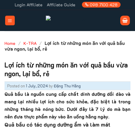
Skip
Login Affiliate
Affiliate Guide
098 7100 428
to
content
/
/
Lợi ích từ những món ăn với quả bầu
Home
K-TRA
vừa ngon, lại bổ, rẻ
Lợi ích từ những món ăn với quả bầu vừa
ngon, lại bổ, rẻ
Posted on
1 July, 2024
by
Đặng Thu Hằng
Quả bầu là nguồn cung cấp chất dinh dưỡng dồi dào và
mang lại nhiều lợi ích cho sức khỏe, đặc biệt là trong
những tháng hè nóng bức. Dưới đây là 7 lý do mà bạn
nên đưa thực phẩm này vào ăn uống hằng ngày.
Quả bầu có tác dụng dưỡng ẩm và làm mát