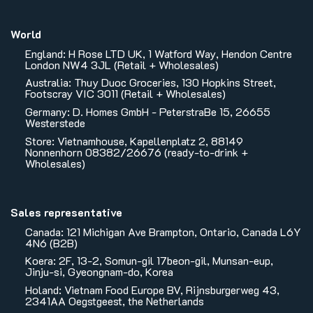
World
England: H Rose LTD UK, 1 Watford Way, Hendon Centre
London NW4 3JL (Retail + Wholesales)
Australia: Thuy Duoc Groceries, 130 Hopkins Street,
Footscray VIC 3011 (Retail + Wholesales)
Germany: D. Homes GmbH - PeterstraBe 15, 26655
Westerstede
Store: Vietnamhouse, Kapellenplatz 2, 88149
Nonnenhorn 08382/26676 (ready-to-drink +
Wholesales)
Sales representative
Canada: 121 Michigan Ave Brampton, Ontario, Canada L6Y
4N6 (B2B)
Koera: 2F, 13-2, Somun-gil 17beon-gil, Munsan-eup,
Jinju-si, Gyeongnam-do, Korea
Holand: Vietnam Food Europe BV, Rijnsburgerweg 43,
2341AA Oegstgeest, the Netherlands