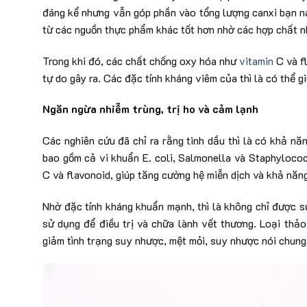
đáng kể nhưng vẫn góp phần vào tổng lượng canxi bạn nạp
từ các nguồn thực phẩm khác tốt hơn nhờ các hợp chất n
Trong khi đó, các chất chống oxy hóa như
vitamin
C và fl
tự do gây ra. Các đặc tính kháng viêm của thì là có thể 
Ngăn ngừa nhiễm trùng, trị ho và cảm lạnh
Các nghiên cứu đã chỉ ra rằng tinh dầu thì là có khả nă
bao gồm cả vi khuẩn E. coli, Salmonella và Staphylococ
C và flavonoid, giúp tăng cường hệ miễn dịch và khả năng
Nhờ đặc tính kháng khuẩn mạnh, thì là không chỉ được s
sử dụng để điều trị và chữa lành vết thương. Loại thảo
giảm tình trạng suy nhược, mệt mỏi, suy nhược nói chung 