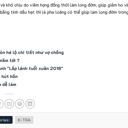
t và khó chịu do viêm họng đồng thời làm long đờm, giúp giảm ho v
ằng tinh dầu hạt thì là pha loãng có thể giúp làm long đờm tron
òn hé lộ chi tiết như vợ chồng
 năm tới ?
ảnh "Lấp lánh tuổi xuân 2018"
 hút hồn
n dễ làm
ries:
K-TRA