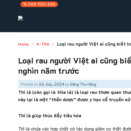
Skip
098 7100 428
to
content
/
/
Loại rau người Việt ai cũng biết h
Home
K-TRA
Loại rau người Việt ai cũng biế
nghìn năm trước
Posted on
26 July, 2024
by
Đặng Thu Hằng
Thì là (còn gọi là thìa là) là loại rau thơm quen th
này lại là một “thần dược” được y học cổ truyền s
Thì là giúp thúc đẩy tiêu hóa
Thì là chứa các hợp chất có tác dụng giảm co thắt đườn