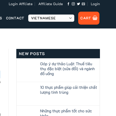
Login Affiliate
Affiliate Guide
Login
S
CONTACT
CART
NEW POSTS
Góp ý dự thảo Luật Thuế tiêu
thụ đặc biệt (sửa đổi) và ngành
đồ uống
ã
10 thực phẩm giúp cải thiện chất
lượng tinh trùng
Những thực phẩm tốt cho sức
g
khỏe