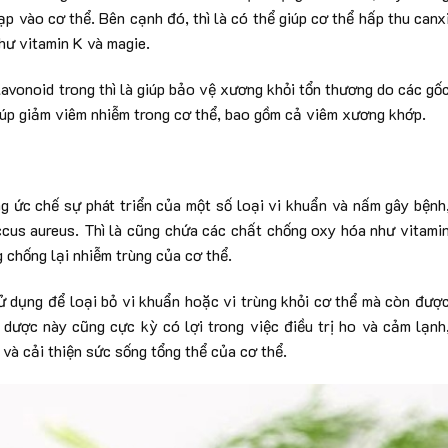
 vào cơ thể. Bên cạnh đó, thì là có thể giúp cơ thể hấp thu canx
hư vitamin K và magie.
avonoid trong thì là giúp bảo vệ xương khỏi tổn thương do các gố
giúp giảm viêm nhiễm trong cơ thể, bao gồm cả viêm xương khớp.
ng ức chế sự phát triển của một số loại vi khuẩn và nấm gây bệnh
cus aureus. Thì là cũng chứa các chất chống oxy hóa như vitami
 chống lại nhiễm trùng của cơ thể.
ử dụng để loại bỏ vi khuẩn hoặc vi trùng khỏi cơ thể mà còn đượ
 dược này cũng cực kỳ có lợi trong việc điều trị ho và cảm lạnh
và cải thiện sức sống tổng thể của cơ thể.