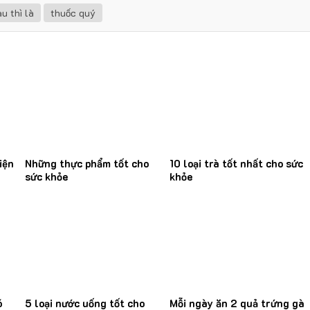
au thì là
thuốc quý
iện
Những thực phẩm tốt cho
10 loại trà tốt nhất cho sức
sức khỏe
khỏe
ó
5 loại nước uống tốt cho
Mỗi ngày ăn 2 quả trứng gà