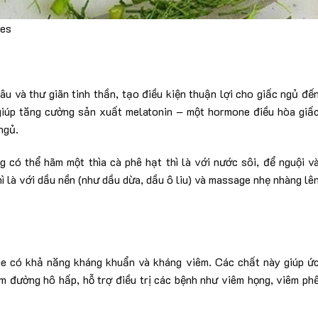
ges
 âu và thư giãn tinh thần, tạo điều kiện thuận lợi cho giấc ngủ đế
 giúp tăng cường sản xuất melatonin – một hormone điều hòa giấ
ngủ.
 có thể hãm một thìa cà phê hạt thì là với nước sôi, để nguội v
hì là với dầu nền (như dầu dừa, dầu ô liu) và massage nhẹ nhàng lê
ne có khả năng kháng khuẩn và kháng viêm. Các chất này giúp ứ
ễm đường hô hấp, hỗ trợ điều trị các bệnh như viêm họng, viêm ph