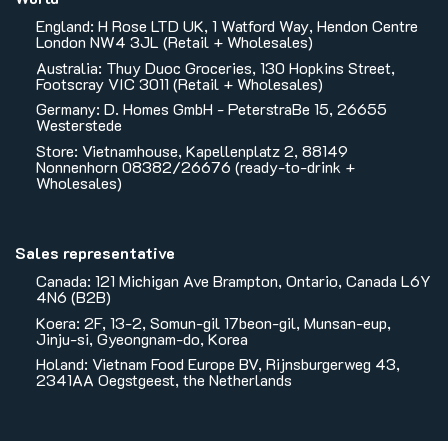
England: H Rose LTD UK, 1 Watford Way, Hendon Centre
London NW4 3JL (Retail + Wholesales)
Australia: Thuy Duoc Groceries, 130 Hopkins Street,
Footscray VIC 3011 (Retail + Wholesales)
Germany: D. Homes GmbH - PeterstraBe 15, 26655
Westerstede
Store: Vietnamhouse, Kapellenplatz 2, 88149
Nonnenhorn 08382/26676 (ready-to-drink +
Wholesales)
Sales representative
Canada: 121 Michigan Ave Brampton, Ontario, Canada L6Y
4N6 (B2B)
Koera: 2F, 13-2, Somun-gil 17beon-gil, Munsan-eup,
Jinju-si, Gyeongnam-do, Korea
Holand: Vietnam Food Europe BV, Rijnsburgerweg 43,
2341AA Oegstgeest, the Netherlands