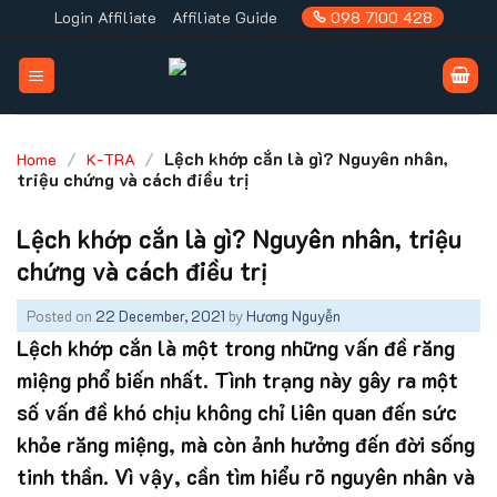
Skip
Login Affiliate
Affiliate Guide
098 7100 428
to
content
/
/
Lệch khớp cắn là gì? Nguyên nhân,
Home
K-TRA
triệu chứng và cách điều trị
Lệch khớp cắn là gì? Nguyên nhân, triệu
chứng và cách điều trị
Posted on
22 December, 2021
by
Hương Nguyễn
Lệch khớp cắn là một trong những vấn đề răng
miệng phổ biến nhất. Tình trạng này gây ra một
số vấn đề khó chịu không chỉ liên quan đến sức
khỏe răng miệng, mà còn ảnh hưởng đến đời sống
tinh th
ần. Vì vậy, cần tìm hiểu rõ nguyên nhân và