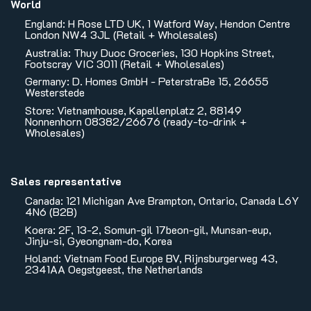
World
England: H Rose LTD UK, 1 Watford Way, Hendon Centre
London NW4 3JL (Retail + Wholesales)
Australia: Thuy Duoc Groceries, 130 Hopkins Street,
Footscray VIC 3011 (Retail + Wholesales)
Germany: D. Homes GmbH - PeterstraBe 15, 26655
Westerstede
Store: Vietnamhouse, Kapellenplatz 2, 88149
Nonnenhorn 08382/26676 (ready-to-drink +
Wholesales)
Sales representative
Canada: 121 Michigan Ave Brampton, Ontario, Canada L6Y
4N6 (B2B)
Koera: 2F, 13-2, Somun-gil 17beon-gil, Munsan-eup,
Jinju-si, Gyeongnam-do, Korea
Holand: Vietnam Food Europe BV, Rijnsburgerweg 43,
2341AA Oegstgeest, the Netherlands