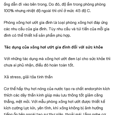
ống dẫn đi vào bên trong. Do đó, độ ẩm trong phòng phòng
100% nhưng nhiệt độ ngoài thì chỉ ở mức 45 độ C.
Phòng xông hơi ướt gia đình là loại phòng xông hơi đáp ứng
các nhu cầu của gia đình. Tùy nhu cầu và túi tiền của mỗi gia
đình có thể thiết kế sản phẩm phù hợp.
Tác dụng của xông hơi ướt gia đình đối với sức khỏe
Với những tác dụng mà xông hơi ướt đem lại cho sức khỏe thì
chưa ai phủ nhận, điều đó hoàn toàn tốt.
Xả stress, giải tỏa tinh thần
Cơ thể hấp thụ hơi nóng của nước tạo ra chất endorphin kích
thích các dây thần kinh giúp máu lưu thông tốt giảm căng
thẳng, mệt mỏi. Với mẫu phòng xông hơi ướt được thiết kế
kích cường lực kín, yên tĩnh, khi xông không bị ảnh hưởng
tiếng ồn bên ngoài tạo sự thư giãn, thoải mái, lắng nghe cơ