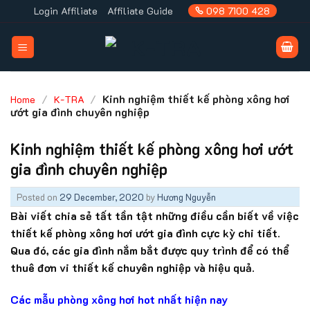
Skip
Login Affiliate
Affiliate Guide
098 7100 428
to
content
/
/
Kinh nghiệm thiết kế phòng xông hơi
Home
K-TRA
ướt gia đình chuyên nghiệp
Kinh nghiệm thiết kế phòng xông hơi ướt
gia đình chuyên nghiệp
Posted on
29 December, 2020
by
Hương Nguyễn
Bài viết chia sẻ tất tần tật những điều cần biết về việc
thiết kế phòng xông hơi ướt gia đình cực kỳ chi tiết.
Qua đó, các gia đình nắm bắt được quy trình để có thể
thuê đơn vi thiết kế chuyên nghiệp và hiệu quả.
Các mẫu phòng xông hơi hot nhất hiện nay