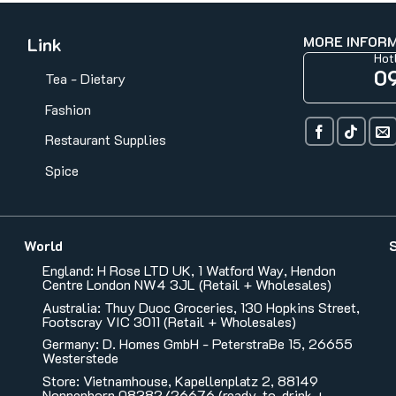
MORE INFOR
Link
Hot
0
Tea - Dietary
Fashion
Restaurant Supplies
Spice
World
England: H Rose LTD UK, 1 Watford Way, Hendon
Centre London NW4 3JL (Retail + Wholesales)
Australia: Thuy Duoc Groceries, 130 Hopkins Street,
Footscray VIC 3011 (Retail + Wholesales)
Germany: D. Homes GmbH - PeterstraBe 15, 26655
Westerstede
Store: Vietnamhouse, Kapellenplatz 2, 88149
Nonnenhorn 08382/26676 (ready-to-drink +