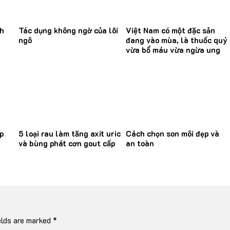
nh
Tác dụng không ngờ của lõi
Việt Nam có một đặc sản
ngô
đang vào mùa, là thuốc quý
vừa bổ máu vừa ngừa ung
thư
p
5 loại rau làm tăng axit uric
Cách chọn son môi đẹp và
và bùng phát cơn gout cấp
an toàn
elds are marked
*