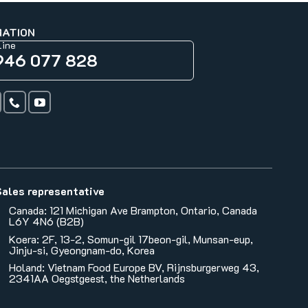
MATION
line
946 077 828
Sales representative
Canada: 121 Michigan Ave Brampton, Ontario, Canada
L6Y 4N6 (B2B)
Koera: 2F, 13-2, Somun-gil 17beon-gil, Munsan-eup,
Jinju-si, Gyeongnam-do, Korea
Holand: Vietnam Food Europe BV, Rijnsburgerweg 43,
2341AA Oegstgeest, the Netherlands