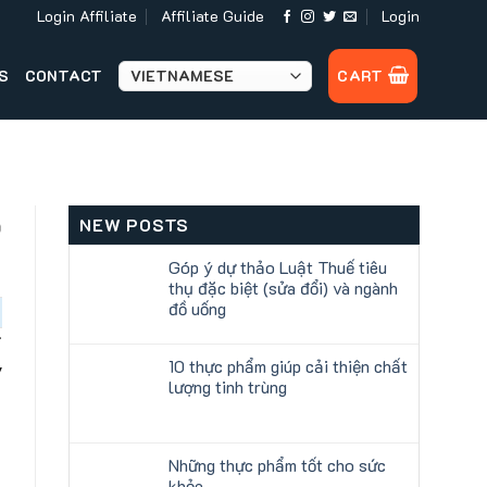
Login Affiliate
Affiliate Guide
Login
S
CONTACT
CART
o
NEW POSTS
Góp ý dự thảo Luật Thuế tiêu
thụ đặc biệt (sửa đổi) và ngành
đồ uống
i
10 thực phẩm giúp cải thiện chất
y
lượng tinh trùng
Những thực phẩm tốt cho sức
khỏe