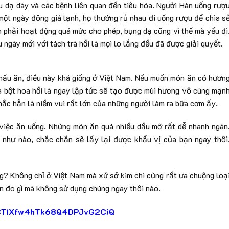
u dạ dày và các bệnh liên quan đến tiêu hóa. Người Hàn uống rượ
 một ngày đông giá lạnh, họ thường rủ nhau đi uống rượu để chia s
 phải hoạt động quá mức cho phép, bụng dạ cũng vì thế mà yếu đi
 ngày mới với tách trà hồi là mọi lo lắng đều đã được giải quyết.
nấu ăn, điều này khá giống ở Việt Nam. Nếu muốn món ăn có hươn
ìa bột hoa hồi là ngay lập tức sẽ tạo được mùi hương vô cùng mạn
ắc hẳn là niềm vui rất lớn của những người làm ra bữa cơm ấy.
 việc ăn uống. Những món ăn quá nhiều dầu mỡ rất dễ nhanh ngán
 như nào, chắc chắn sẽ lấy lại được khẩu vị của bạn ngay thôi
ng? Không chỉ ở Việt Nam mà xứ sở kim chi cũng rất ưa chuộng loạ
n đo gì mà không sử dụng chúng ngay thôi nào.
l/UCTIXfw4hTk68Q4DPJvG2CiQ