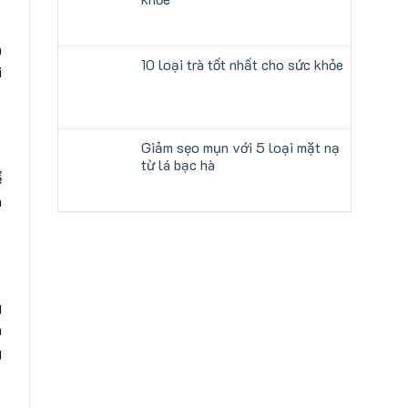
à
10 loại trà tốt nhất cho sức khỏe
i
Giảm sẹo mụn với 5 loại mặt nạ
từ lá bạc hà
ể
m
g
n
g