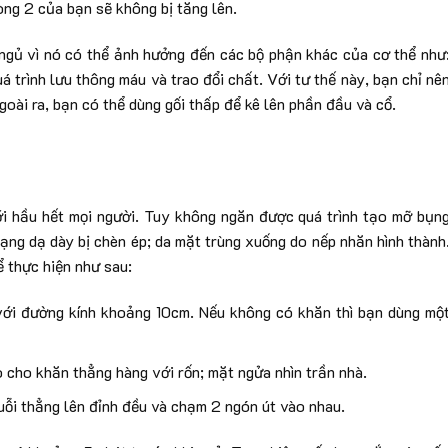
òng 2 của bạn sẽ không bị tăng lên.
c ngủ vì nó có thể ảnh hưởng đến các bộ phận khác của cơ thể như
á trình lưu thông máu và trao đổi chất. Với tư thế này, bạn chỉ nê
goài ra, bạn có thể dùng gối thấp để kê lên phần đầu và cổ.
ới hầu hết mọi người. Tuy không ngăn được quá trình tạo mỡ bụn
rạng dạ dày bị chèn ép; da mặt trùng xuống do nếp nhăn hình thành
 thực hiện như sau:
 với đường kính khoảng 10cm. Nếu không có khăn thì bạn dùng mộ
 cho khăn thẳng hàng với rốn; mặt ngửa nhìn trần nhà.
uỗi thẳng lên đỉnh đều và chạm 2 ngón út vào nhau.