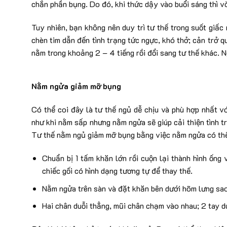
chắn phần bụng. Do đó, khi thức dậy vào buổi sáng thì v
Tuy nhiên, bạn không nên duy trì tư thế trong suốt giấ
chèn tim dẫn đến tình trạng tức ngực, khó thở; cản trở qu
nằm trong khoảng 2 – 4 tiếng rồi đổi sang tư thế khác. N
Nằm ngửa giảm mỡ bụng
Có thể coi đây là tư thế ngủ dễ chịu và phù hợp nhất v
như khi nằm sấp nhưng nằm ngửa sẽ giúp cải thiện tình t
Tư thế nằm ngủ giảm mỡ bụng bằng việc nằm ngửa có thể
Chuẩn bị 1 tấm khăn lớn rồi cuộn lại thành hình ống
chiếc gối có hình dạng tương tự để thay thế.
Nằm ngửa trên sàn và đặt khăn bên dưới hõm lưng sao
Hai chân duỗi thẳng, mũi chân chạm vào nhau; 2 tay d