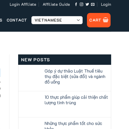
Login Affiliate
Affiliate Guide
Login
S
CONTACT
CART
NEW POSTS
Góp ý dự thảo Luật Thuế tiêu
thụ đặc biệt (sửa đổi) và ngành
,
đồ uống
n
g
10 thực phẩm giúp cải thiện chất
lượng tinh trùng
Những thực phẩm tốt cho sức
khỏe