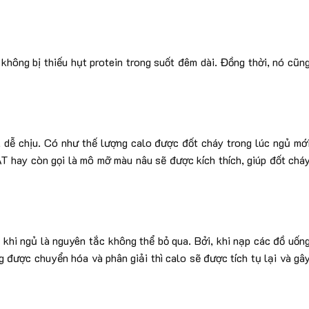
không bị thiếu hụt protein trong suốt đêm dài. Đồng thời, nó cũn
 dễ chịu. Có như thế lượng calo được đốt cháy trong lúc ngủ mớ
BAT hay còn gọi là mô mỡ màu nâu sẽ được kích thích, giúp đốt chá
 khi ngủ là nguyên tắc không thể bỏ qua. Bởi, khi nạp các đồ uốn
g được chuyển hóa và phân giải thì calo sẽ được tích tụ lại và gâ