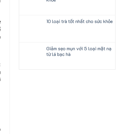
ủ
10 loại trà tốt nhất cho sức khỏe
ử
ể
u
Giảm sẹo mụn với 5 loại mặt nạ
từ lá bạc hà
t
g
i
à