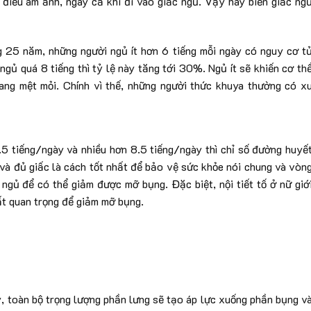
điều ám ảnh, ngay cả khi đi vào giấc ngủ. Vậy hãy biến giấc ng
 25 năm, những người ngủ ít hơn 6 tiếng mỗi ngày có nguy cơ t
gủ quá 8 tiếng thì tỷ lệ này tăng tới 30%. Ngủ ít sẽ khiến cơ th
ang mệt mỏi. Chính vì thế, những người thức khuya thường có x
4.5 tiếng/ngày và nhiều hơn 8.5 tiếng/ngày thì chỉ số đường huyế
 và đủ giấc là cách tốt nhất để bảo vệ sức khỏe nói chung và vòn
 ngủ để có thể giảm được mỡ bụng. Đặc biệt, nội tiết tố ở nữ giớ
ất quan trọng để giảm mỡ bụng.
y, toàn bộ trọng lượng phần lưng sẽ tạo áp lực xuống phần bụng v