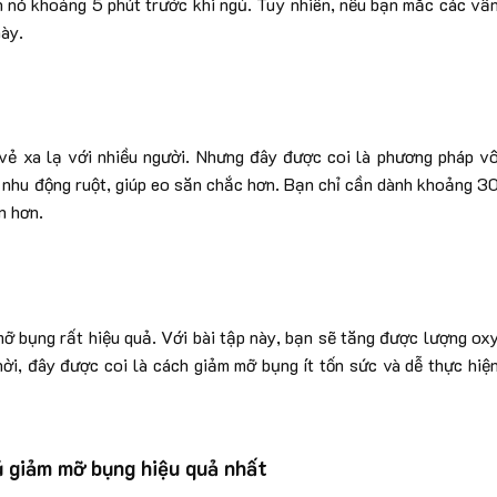
ện nó khoảng 5 phút trước khi ngủ. Tuy nhiên, nếu bạn mắc các vấ
này.
ẻ xa lạ với nhiều người. Nhưng đây được coi là phương pháp v
h nhu động ruột, giúp eo săn chắc hơn. Bạn chỉ cần dành khoảng 3
n hơn.
ỡ bụng rất hiệu quả. Với bài tập này, bạn sẽ tăng được lượng ox
thời, đây được coi là cách giảm mỡ bụng ít tốn sức và dễ thực hiệ
ủ giảm mỡ bụng hiệu quả nhất