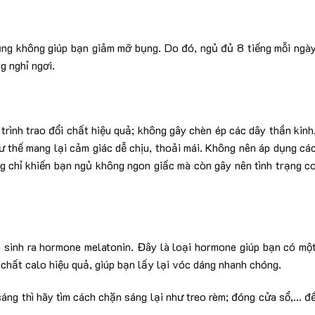
ũng không giúp bạn giảm mỡ bụng. Do đó, ngủ đủ 8 tiếng mỗi ngà
g nghỉ ngơi.
trình trao đổi chất hiệu quả; không gây chèn ép các dây thần kinh
ư thế mang lại cảm giác dễ chịu, thoải mái. Không nên áp dụng cá
ng chỉ khiến bạn ngủ không ngon giấc mà còn gây nên tình trạng c
n sinh ra hormone melatonin. Đây là loại hormone giúp bạn có mộ
 chất calo hiệu quả, giúp bạn lấy lại vóc dáng nhanh chóng.
áng thì hãy tìm cách chặn sáng lại như treo rèm; đóng cửa sổ,… đ