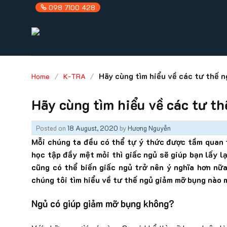
Skip
098 7100 428
to
content
/
/
Hãy cùng tìm hiểu về các tư thế 
Home
K-TRA
Hãy cùng tìm hiểu về các tư t
Posted on
18 August, 2020
by
Hương Nguyễn
Mỗi chúng ta đều có thể tự ý thức được tầm quan 
học tập đầy mệt mỏi thì giấc ngủ sẽ giúp bạn lấy 
cũng có thể biến giấc ngủ trở nên ý nghĩa hơn nữ
chúng tôi tìm hiểu về tư thế ngủ giảm mỡ bụng nào 
Ngủ có giúp giảm mỡ bụng không?