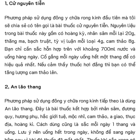
1, Cử nguyên tiễn
Phương pháp sử dụng đông y chữa rong kinh đầu tiên mà tôi
sẽ chia sẻ có tên gọi là bài thuốc cử nguyên tiễn. Nguyên liệu
trong bài thuốc này gồm có hoàng kỳ, nhân sâm mỗi lại 20g,
thăng ma, bạch truật, tỳ vị luận mỗi loại 4g, cam thảo 8g.
Bạn chỉ cần sắc hỗn hợp trên với khoảng 700ml nước và
uống hàng ngày. Cố gắng mỗi ngày uống hết một thang để có
hiệu quả nhất. Nếu cảm thấy thuốc hơi đắng thì bạn có thể
tăng lượng cam thảo lên.
2, An lão thang
Phương pháp sử dụng đông y chữa rong kinh tiếp theo là dùng
An lão thang. Đây là bài thuốc kết hợp bởi nhân sâm, đương
quy, hương phụ, hắc giới tuệ, mộc nhĩ, cam thảo, a giao, thục
địa, hoàng kì. Cách dùng cũng là sắc mỗi ngày 1 thang và
uống. Lưu ý nên uống hết trong ngày, không để sang ngày
hôm sau vì khi đó thuốc đã mất chất. Thuốc khi sắc xong có