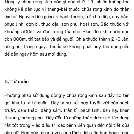
Đông y chữa rong kinh còn gì nữa nhỉ? Tất nhiên không thể
không kể đến lục vị thang-bài thuốc chữa rong kinh do thận
âm hư. Nguyên liệu gồm có bạch thược, trắc bá diệp, quy bản,
phục linh, đơn bì, thục địa, sơn phù, hoài sơn. Sắc thuốc với
khoảng 500ml và đun trong lửa nhỏ. Đun đến khi nước cạn
còn 300ml thì tắt bếp và để nguội. Chia thuốc thành 2 -3 lần,
uống hết trong ngày. Thuốc sẽ không phát huy tác dụng nếu
để đến ngày hôm sau mới dùng.
5, Tứ quân
Phương pháp sử dụng đông y chữa rong kinh sau đây có tên
gọi khá lạ là tứ quân. Đây là sự kết hợp tuyệt vời của bạch
truật, cam thảo, đẳng sâm, trần bì, bạch linh, bán hạ, khán
thương, hương phụ. Đây đều là những thảo dược có tác dụng
rất tốt trong việc điều trị các bênh liên quan đến nội tiết của
phụ nữ. Hơn nữa, chúng vô cùng lành tính nên bạn hoàn toàn