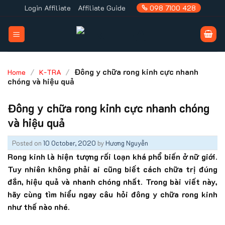
Skip
Login Affiliate
Affiliate Guide
098 7100 428
to
content
/
/
Đông y chữa rong kinh cực nhanh
Home
K-TRA
chóng và hiệu quả
Đông y chữa rong kinh cực nhanh chóng
và hiệu quả
Posted on
10 October, 2020
by
Hương Nguyễn
Rong kinh là hiện tượng rối loạn khá phổ biến ở nữ giới.
Tuy nhiên không phải ai cũng biết cách chữa trị đúng
đắn, hiệu quả và nhanh chóng nhất. Trong bài viết này,
hãy cùng tìm hiểu ngay câu hỏi đông y chữa rong kinh
như thế nào nhé.