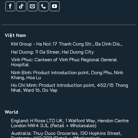
Việt Nam
KM Group - Ha Noi: 17 Thanh Cong Str., Ba Dinh Dis.,
Hai Duong: 11 Ga Streer, Hai Duong City
Vinh Phuc: Canteen of Vinh Phuc Regional General
Hospital
Ninh Binh: Product introduction point, Dong Phu, Ninh
Khang, Hoa Lu
Ho Chi Minh: Product introduction point, 452/15 Thong
Nhat, Ward 16, Go Vap
World
England: H Rose LTD UK, 1 Watford Way, Hendon Centre
London NW4 3JL (Retail + Wholesales)
Australia: Thuy Duoc Groceries, 130 Hopkins Street,
Footscray VIC 3011 (Retail + Wholesales)