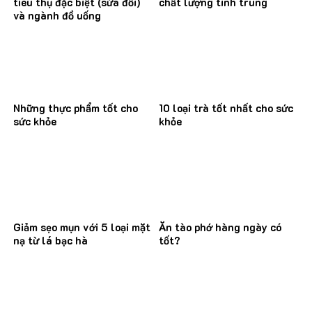
tiêu thụ đặc biệt (sửa đổi)
chất lượng tinh trùng
và ngành đồ uống
Những thực phẩm tốt cho
10 loại trà tốt nhất cho sức
sức khỏe
khỏe
Giảm sẹo mụn với 5 loại mặt
Ăn tào phớ hàng ngày có
nạ từ lá bạc hà
tốt?