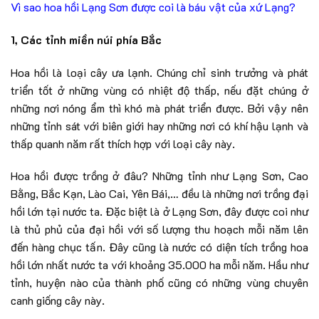
Vì sao hoa hồi Lạng Sơn được coi là báu vật của xứ Lạng?
1, Các tỉnh miền núi phía Bắc
Hoa hồi là loại cây ưa lạnh. Chúng chỉ sinh trưởng và phát
triển tốt ở những vùng có nhiệt độ thấp, nếu đặt chúng ở
những nơi nóng ẩm thì khó mà phát triển được. Bởi vậy nên
những tỉnh sát với biên giới hay những nơi có khí hậu lạnh và
thấp quanh năm rất thích hợp với loại cây này.
Hoa hồi được trồng ở đâu? Những tỉnh như Lạng Sơn, Cao
Bằng, Bắc Kạn, Lào Cai, Yên Bái,… đều là những nơi trồng đại
hồi lớn tại nước ta. Đặc biệt là ở Lạng Sơn, đây được coi như
là thủ phủ của đại hồi với số lượng thu hoạch mỗi năm lên
đến hàng chục tấn. Đây cũng là nước có diện tích trồng hoa
hồi lớn nhất nước ta với khoảng 35.000 ha mỗi năm. Hầu như
tỉnh, huyện nào của thành phố cũng có những vùng chuyên
canh giống cây này.