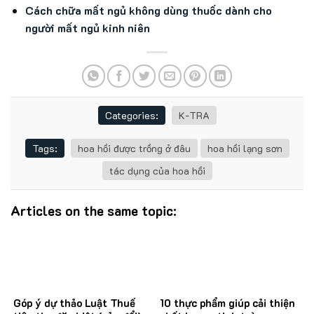
Cách chữa mất ngủ không dùng thuốc dành cho
người mất ngủ kinh niên
Categories:
K-TRA
Tags:
hoa hồi được trồng ở đâu
hoa hồi lạng sơn
tác dụng của hoa hồi
Articles on the same topic:
Góp ý dự thảo Luật Thuế
10 thực phẩm giúp cải thiện