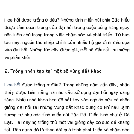
Hoa hồi được trồng ở đâu? Những tỉnh miền núi phía Bắc hiểu
được tầm quan trọng của đại hồi trong cuộc sống hàng ngày
nên luôn chú trọng trong việc chăm sóc và phát triển. Từ bao
lâu này, nguồn thu nhập chính của nhiều hộ gia đình đều dựa
vào đại hồi. Những lúc cây được giá, mỗi hộ đều rất vui mừng
và phấn khởi.
2, Trồng nhân tạo tại một số vùng đất khác
Hoa hồi
được trồng ở đâu? Trong những năm gần đây, nhận
thấy được tiềm năng và nhu cầu sử dụng đại hồi ngày càng
tăng. Nhiều nhà khoa học đã bắt tay vào nghiên cứu và nhân
giống đại hồi tại những vùng đất khác cũng có khí hậu lạnh
tương tự như các tỉnh miền núi Bắc Bộ. Điển hình như ở Đà
Lạt. Tại đây họ trồng thử một vài giống cây có sức đề kháng
tốt. Bên cạnh đó là theo dõi quá trình phát triển và chăm sóc