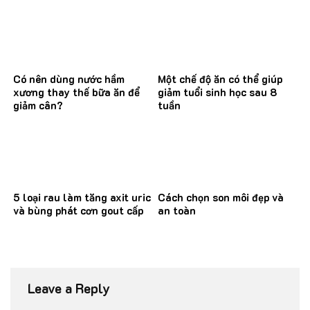
thư
Có nên dùng nước hầm
Một chế độ ăn có thể giúp
xương thay thế bữa ăn để
giảm tuổi sinh học sau 8
giảm cân?
tuần
5 loại rau làm tăng axit uric
Cách chọn son môi đẹp và
và bùng phát cơn gout cấp
an toàn
Leave a Reply