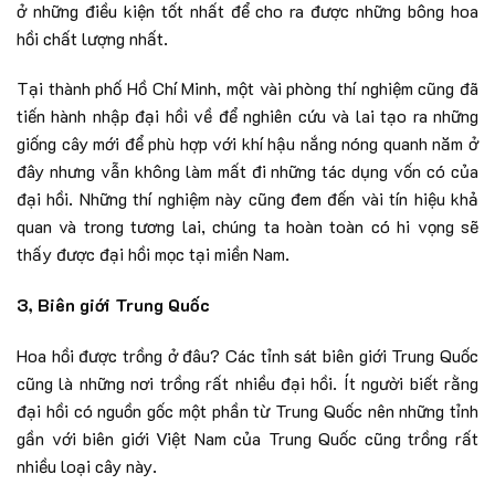
ở những điều kiện tốt nhất để cho ra được những bông hoa
hồi chất lượng nhất.
Tại thành phố Hồ Chí Minh, một vài phòng thí nghiệm cũng đã
tiến hành nhập đại hồi về để nghiên cứu và lai tạo ra những
giống cây mới để phù hợp với khí hậu nắng nóng quanh năm ở
đây nhưng vẫn không làm mất đi những tác dụng vốn có của
đại hồi. Những thí nghiệm này cũng đem đến vài tín hiệu khả
quan và trong tương lai, chúng ta hoàn toàn có hi vọng sẽ
thấy được đại hồi mọc tại miền Nam.
3, Biên giới Trung Quốc
Hoa hồi được trồng ở đâu? Các tỉnh sát biên giới Trung Quốc
cũng là những nơi trồng rất nhiều đại hồi. Ít người biết rằng
đại hồi có nguồn gốc một phần từ Trung Quốc nên những tỉnh
gần với biên giới Việt Nam của Trung Quốc cũng trồng rất
nhiều loại cây này.