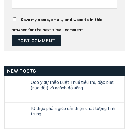
Save my name, email, and website in this
browser for the next time I comment.
NEW POSTS
Góp ý dự thảo Luật Thuế tiêu thụ đặc biệt
(sửa đổi) và ngành đồ uống
10 thực phẩm giúp cải thiện chất lượng tinh
trùng