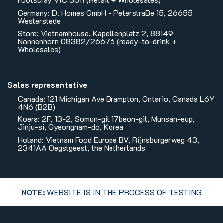
Germany: D. Homes GmbH - PeterstraBe 15, 26655
Westerstede
Store: Vietnamhouse, Kapellenplatz 2, 88149
Nonnenhorn 08382/26676 (ready-to-drink +
Wholesales)
Sales representative
Canada: 121 Michigan Ave Brampton, Ontario, Canada L6Y
4N6 (B2B)
Koera: 2F, 13-2, Somun-gil 17beon-gil, Munsan-eup,
Jinju-si, Gyeongnam-do, Korea
Holand: Vietnam Food Europe BV, Rijnsburgerweg 43,
2341AA Oegstgeest, the Netherlands
NOTE:
WEBSITE IS IN THE PROCESS OF TESTING