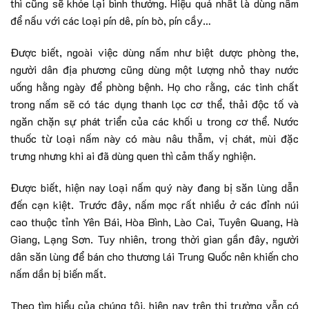
thì cũng sẽ khỏe lại bình thường. Hiệu quả nhất là dùng nấm
để nấu với các loại pín dê, pín bò, pín cầy…
Được biết, ngoài việc dùng nấm như biệt dược phòng the,
người dân địa phương cũng dùng một lượng nhỏ thay nước
uống hằng ngày để phòng bệnh. Họ cho rằng, các tinh chất
trong nấm sẽ có tác dụng thanh lọc cơ thể, thải độc tố và
ngăn chặn sự phát triển của các khối u trong cơ thể. Nước
thuốc từ loại nấm này có màu nâu thẫm, vị chát, mùi đặc
trưng nhưng khi ai đã dùng quen thì cảm thấy nghiện.
Được biết, hiện nay loại nấm quý này đang bị săn lùng dẫn
đến cạn kiệt. Trước đây, nấm mọc rất nhiều ở các đỉnh núi
cao thuộc tỉnh Yên Bái, Hòa Bình, Lào Cai, Tuyên Quang, Hà
Giang, Lạng Sơn. Tuy nhiên, trong thời gian gần đây, người
dân săn lùng để bán cho thương lái Trung Quốc nên khiến cho
nấm dần bị biến mất.
Theo tìm hiểu của chúng tôi, hiện nay trên thị trường vẫn có