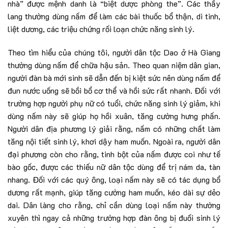
nhà” được mệnh danh là “biệt dược phòng the”. Các thầy
lang thường dùng nấm để làm các bài thuốc bổ thận, di tinh,
liệt dương, các triệu chứng rối loạn chức năng sinh lý.
Theo tìm hiểu của chúng tôi, người dân tộc Dao ở Hà Giang
thường dùng nấm để chữa hậu sản. Theo quan niệm dân gian,
người đàn bà mới sinh sẽ dẫn đến bị kiệt sức nên dùng nấm để
đun nước uống sẽ bồi bổ cơ thể và hồi sức rất nhanh. Đối với
trường hợp người phụ nữ có tuổi, chức năng sinh lý giảm, khi
dùng nấm này sẽ giúp họ hồi xuân, tăng cường hưng phấn.
Người dân địa phương lý giải rằng, nấm có những chất làm
tăng nội tiết sinh lý, khơi dậy ham muốn. Ngoài ra, người dân
đại phương còn cho rằng, tinh bột của nấm được coi như tế
bào gốc, được các thiếu nữ dân tộc dùng để trị nám da, tàn
nhang. Đối với các quý ông, loại nấm này sẽ có tác dụng bổ
dương rất mạnh, giúp tăng cường ham muốn, kéo dài sự dẻo
dai. Dân làng cho rằng, chỉ cần dùng loại nấm này thường
xuyên thì ngay cả những trường hợp đàn ông bị đuối sinh lý