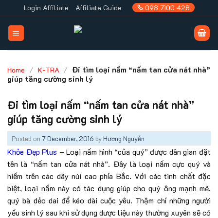
Skip
Login Affiliate
Affiliate Guide
098 7100 428
to
content
/
/
Đi tìm loại nấm “nấm tan cửa nát nhà”
Home
K-TRA
giúp tăng cường sinh lý
Đi tìm loại nấm “nấm tan cửa nát nhà”
giúp tăng cường sinh lý
Posted on
7 December, 2016
by
Hương Nguyễn
Khỏe Đẹp Plus
– Loại nấm hình “của quý” được dân gian đặt
tên là “nấm tan cửa nát nhà”. Đây là loại nấm cực quý và
hiếm trên các dãy núi cao phía Bắc. Với các tinh chất đặc
biệt, loại nấm này có tác dụng giúp cho quý ông mạnh mẽ,
quý bà dẻo dai để kéo dài cuộc yêu. Thậm chí những người
yếu sinh lý sau khi sử dụng dược liệu này thường xuyên sẽ có