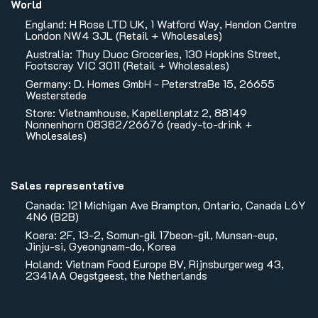
World
England: H Rose LTD UK, 1 Watford Way, Hendon Centre
London NW4 3JL (Retail + Wholesales)
Australia: Thuy Duoc Groceries, 130 Hopkins Street,
Footscray VIC 3011 (Retail + Wholesales)
Germany: D. Homes GmbH - PeterstraBe 15, 26655
Westerstede
Store: Vietnamhouse, Kapellenplatz 2, 88149
Nonnenhorn 08382/26676 (ready-to-drink +
Wholesales)
Sales representative
Canada: 121 Michigan Ave Brampton, Ontario, Canada L6Y
4N6 (B2B)
Koera: 2F, 13-2, Somun-gil 17beon-gil, Munsan-eup,
Jinju-si, Gyeongnam-do, Korea
Holand: Vietnam Food Europe BV, Rijnsburgerweg 43,
2341AA Oegstgeest, the Netherlands