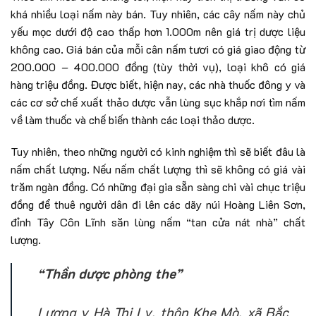
khá nhiều loại nấm này bán. Tuy nhiên, các cây nấm này chủ
yếu mọc dưới độ cao thấp hơn 1.000m nên giá trị dược liệu
không cao. Giá bán của mỗi cân nấm tươi có giá giao động từ
200.000 – 400.000 đồng (tùy thời vụ), loại khô có giá
hàng triệu đồng. Được biết, hiện nay, các nhà thuốc đông y và
các cơ sở chế xuất thảo dược vẫn lùng sục khắp nơi tìm nấm
về làm thuốc và chế biến thành các loại thảo dược.
Tuy nhiên, theo những người có kinh nghiệm thì sẽ biết đâu là
nấm chất lượng. Nếu nấm chất lượng thì sẽ không có giá vài
trăm ngàn đồng. Có những đại gia sẵn sàng chi vài chục triệu
đồng để thuê người dân đi lên các dãy núi Hoàng Liên Sơn,
đỉnh Tây Côn Lĩnh săn lùng nấm “tan cửa nát nhà” chất
lượng.
“Thần dược phòng the”
Lương y Hà Thị Lỵ, thôn Khe Mò, xã Bắc