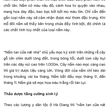
chồi lên. Nấm có màu nâu đỏ, cánh hoa to quyện vào nhau,
mang hoa dày đặc, bao bọc bởi bởi mo màu tím. Chỉ cần đến
gần loại nấm này sẽ cảm nhận được mùi thơm đặc trưng. Khi
mổ đôi nấm sẽ thấy bên trong chứa đầy tinh bột, đó chính là
các chất tinh túy nhất của loại nấm này.
“Nấm tan cửa nát nhà” chủ yếu mọc ký sinh trên những rễ cây
gỗ lớn chìm dưới lòng đất, trong bóng tối, dưới lùm cây bụi
trên các dãy núi cao trên 1.000m. Cây nấm nào mọc càng cao
thì giá trị dược liệu càng lớn. Vòng đời của nấm chỉ kéo dài
trong khoảng vài ba tháng. Nấm bắt đầu mọc tháng 9, đến
tháng 11. Nấm già sẽ mọc hoa màu trắng rồi tàn lụi.
Thảo dược tăng cường sinh lý
Theo các lương y dân tộc ở Hà Giang thì “nấm tan cửa nát