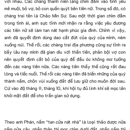
với nhau. Các chàng thanh niên làng chìm đắm vào tình yêu
mê muội, bỏ vợ, bỏ con quấn quýt bên tiên nữ. Trong số đó, có
chàng trai tên là Chảo Mìn Sư. Sau một thời gian chìm đắm
trong tình ái, anh sực tỉnh mới nhận ra rằng việc yêu đương
các tiên nữ sẽ làm tan nát hạnh phúc gia đình. Chính vì vậy,
anh đã quyết định dùng dao cắt đứt của quý của mình, ném
xuống núi. Thế rồi, các chàng trai địa phương cũng sự tỉnh ra
bấy lâu nay mình đã gian díu với thần tiên, phản bội vợ con
nên quyết định cắt bỏ của quý để đầu óc không mơ tưởng
đến các nàng tiên nữa. Các nàng tiên thấy thế cũng rất đau
lòng và tiếc nuối. Thế rồi các nàng tiên đã biến những của quý
thành nấm, chôn vùi xuống đất để lưu giữ cho muôn đời sau.
Cứ vào độ tháng 9, tháng 10, khi hội tụ đủ linh khí sẽ mọc lên
khỏi mặt đất để cho trần gian sử dụng.
Theo anh Phán, nấm “tan cửa nát nhà” là loại thảo dược nửa
nấm nửa cây, phần thân thì mọc chìm dưới đất, phần nấm thì