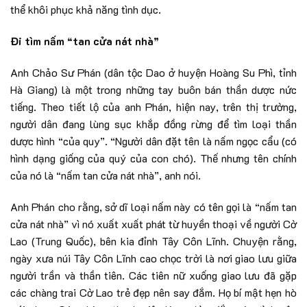
thể khôi phục khả năng tình dục.
Đi tìm nấm “tan cửa nát nhà”
Anh Chảo Sư Phán (dân tộc Dao ở huyện Hoàng Su Phì, tỉnh
Hà Giang) là một trong những tay buôn bán thần dược nức
tiếng. Theo tiết lộ của anh Phán, hiện nay, trên thị trường,
người dân đang lùng sục khắp đồng rừng để tìm loại thần
dược hình “của quy”. “Người dân đặt tên là nấm ngọc cẩu (có
hình dạng giống của quý của con chó). Thế nhưng tên chính
của nó là “nấm tan cửa nát nhà”, anh nói.
Anh Phán cho rằng, sở dĩ loại nấm này có tên gọi là “nấm tan
cửa nát nhà” vì nó xuất xuất phát từ huyền thoại về người Cờ
Lao (Trung Quốc), bên kia đỉnh Tây Côn Lĩnh. Chuyện rằng,
ngày xưa núi Tây Côn Lĩnh cao chọc trời là nơi giao lưu giữa
người trần và thần tiên. Các tiên nữ xuống giao lưu đã gặp
các chàng trai Cờ Lao trẻ đẹp nên say đắm. Họ bí mật hẹn hò