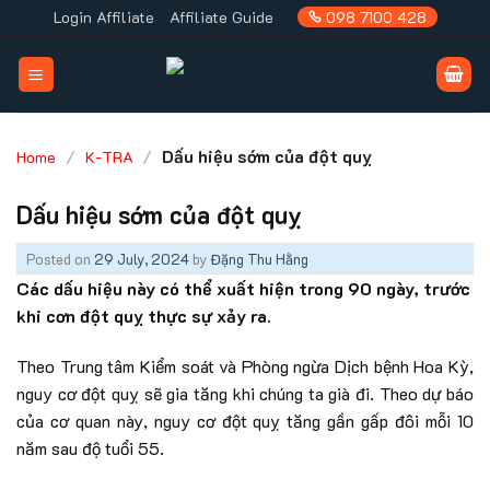
Skip
Login Affiliate
Affiliate Guide
098 7100 428
to
content
/
/
Dấu hiệu sớm của đột quỵ
Home
K-TRA
Dấu hiệu sớm của đột quỵ
Posted on
29 July, 2024
by
Đặng Thu Hằng
Các dấu hiệu này có thể xuất hiện trong 90 ngày, trước
khi cơn đột quỵ thực sự xảy ra.
Theo Trung tâm Kiểm soát và Phòng ngừa Dịch bệnh Hoa Kỳ,
nguy cơ đột quỵ sẽ gia tăng khi chúng ta già đi. Theo dự báo
của cơ quan này, nguy cơ đột quỵ tăng gần gấp đôi mỗi 10
năm sau độ tuổi 55.