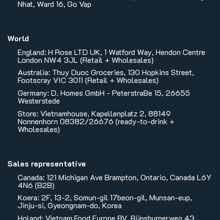
Nhat, Ward 16, Go Vap
World
England: H Rose LTD UK, 1 Watford Way, Hendon Centre
London NW4 3JL (Retail + Wholesales)
Australia: Thuy Duoc Groceries, 130 Hopkins Street,
Footscray VIC 3011 (Retail + Wholesales)
Germany: D. Homes GmbH - PeterstraBe 15, 26655
Westerstede
Store: Vietnamhouse, Kapellenplatz 2, 88149
Nonnenhorn 08382/26676 (ready-to-drink +
Wholesales)
Sales representative
Canada: 121 Michigan Ave Brampton, Ontario, Canada L6Y
4N6 (B2B)
Koera: 2F, 13-2, Somun-gil 17beon-gil, Munsan-eup,
Jinju-si, Gyeongnam-do, Korea
Holand: Vietnam Food Europe BV, Rijnsburgerweg 43,