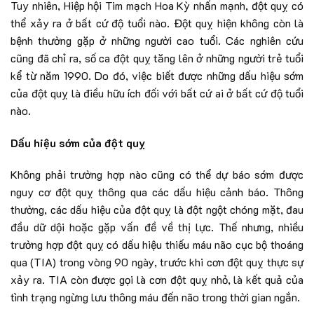
Tuy nhiên, Hiệp hội Tim mạch Hoa Kỳ nhấn mạnh, đột quỵ có
thể xảy ra ở bất cứ độ tuổi nào. Đột quỵ hiện không còn là
bệnh thường gặp ở những người cao tuổi. Các nghiên cứu
cũng đã chỉ ra, số ca đột quỵ tăng lên ở những người trẻ tuổi
kể từ năm 1990. Do đó, việc biết được những dấu hiệu sớm
của đột quỵ là điều hữu ích đối với bất cứ ai ở bất cứ độ tuổi
nào.
Dấu hiệu sớm của đột quỵ
Không phải trường hợp nào cũng có thể dự báo sớm được
nguy cơ đột quỵ thông qua các dấu hiệu cảnh báo. Thông
thường, các dấu hiệu của đột quỵ là đột ngột chóng mặt, đau
đầu dữ dội hoặc gặp vấn đề về thị lực. Thế nhưng, nhiều
trường hợp đột quỵ có dấu hiệu thiếu máu não cục bộ thoáng
qua (TIA) trong vòng 90 ngày, trước khi cơn đột quỵ thực sự
xảy ra. TIA còn được gọi là cơn đột quỵ nhỏ, là kết quả của
tình trạng ngừng lưu thông máu đến não trong thời gian ngắn.