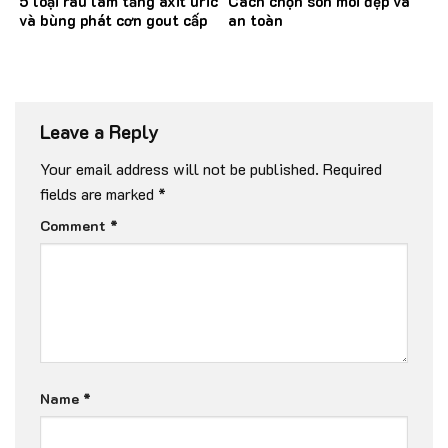
5 loại rau làm tăng axit uric
Cách chọn son môi đẹp và
và bùng phát cơn gout cấp
an toàn
Leave a Reply
Your email address will not be published.
Required
fields are marked
*
Comment
*
Name
*