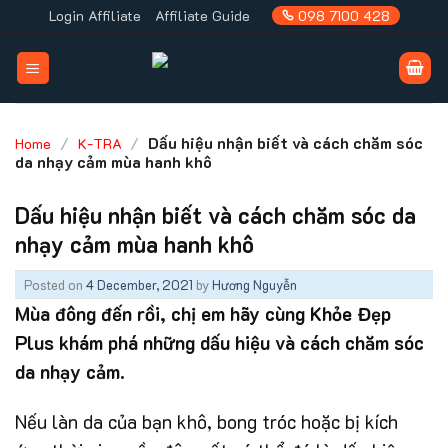
Skip
Login Affiliate
Affiliate Guide
098 7100 428
to
content
/
/
Dấu hiệu nhận biết và cách chăm sóc
Home
K-TRA
da nhạy cảm mùa hanh khô
Dấu hiệu nhận biết và cách chăm sóc da
nhạy cảm mùa hanh khô
Posted on
4 December, 2021
by
Hương Nguyễn
Mùa đông đến rồi, chị em hãy cùng Khỏe Đẹp
Plus khám phá những dấu hiệu và cách chăm sóc
da nhạy cảm.
Nếu làn da của bạn khô, bong tróc hoặc bị kích