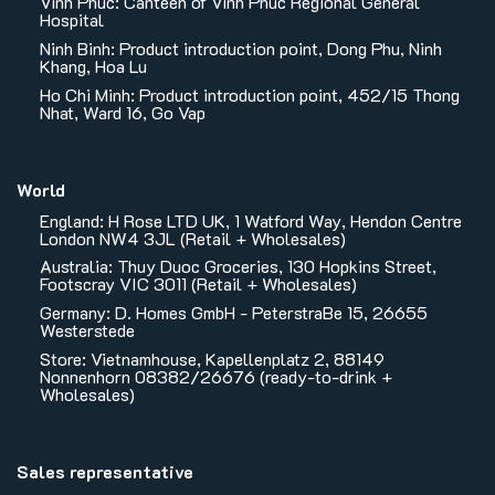
Vinh Phuc: Canteen of Vinh Phuc Regional General
Hospital
Ninh Binh: Product introduction point, Dong Phu, Ninh
Khang, Hoa Lu
Ho Chi Minh: Product introduction point, 452/15 Thong
Nhat, Ward 16, Go Vap
World
England: H Rose LTD UK, 1 Watford Way, Hendon Centre
London NW4 3JL (Retail + Wholesales)
Australia: Thuy Duoc Groceries, 130 Hopkins Street,
Footscray VIC 3011 (Retail + Wholesales)
Germany: D. Homes GmbH - PeterstraBe 15, 26655
Westerstede
Store: Vietnamhouse, Kapellenplatz 2, 88149
Nonnenhorn 08382/26676 (ready-to-drink +
Wholesales)
Sales representative