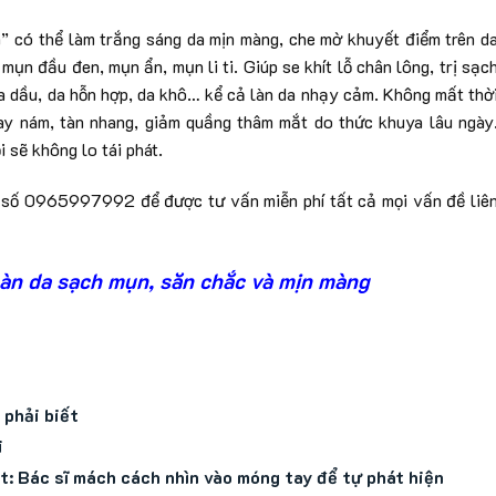
” có thể làm trắng sáng da mịn màng, che mờ khuyết điểm trên d
ụn đầu đen, mụn ẩn, mụn li ti. Giúp se khít lỗ chân lông, trị sạc
da dầu, da hỗn hợp, da khô… kể cả làn da nhạy cảm. Không mất thờ
bay nám, tàn nhang, giảm quầng thâm mắt do thức khuya lâu ngày
 sẽ không lo tái phát.
ến số 0965997992 để được tư vấn miễn phí tất cả mọi vấn đề liê
làn da sạch mụn, săn chắc và mịn màng
phải biết
i
t: Bác sĩ mách cách nhìn vào móng tay để tự phát hiện