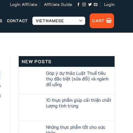
Login Affiliate
Affiliate Guide
Login
S
CONTACT
CART
NEW POSTS
Góp ý dự thảo Luật Thuế tiêu
thụ đặc biệt (sửa đổi) và ngành
đồ uống
h
g
10 thực phẩm giúp cải thiện chất
lượng tinh trùng
Những thực phẩm tốt cho sức
khỏe