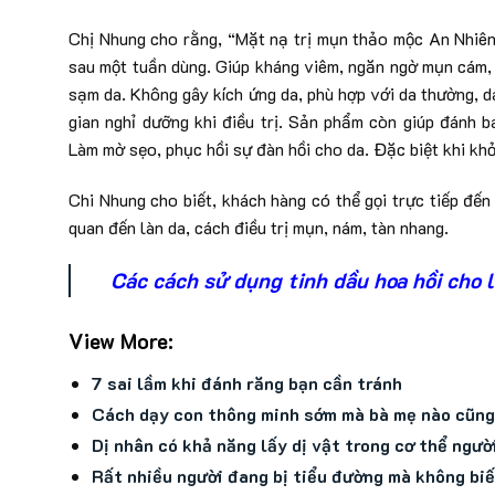
Chị Nhung cho rằng, “Mặt nạ trị mụn thảo mộc An Nhiên
sau một tuần dùng. Giúp kháng viêm, ngăn ngờ mụn cám, m
sạm da. Không gây kích ứng da, phù hợp với da thường, 
gian nghỉ dưỡng khi điều trị. Sản phẩm còn giúp đánh 
Làm mờ sẹo, phục hồi sự đàn hồi cho da. Đặc biệt khi khỏi
Chi Nhung cho biết, khách hàng có thể gọi trực tiếp đ
quan đến làn da, cách điều trị mụn, nám, tàn nhang.
Các cách sử dụng tinh dầu hoa hồi cho 
View More:
7 sai lầm khi đánh răng bạn cần tránh
Cách dạy con thông minh sớm mà bà mẹ nào cũng 
Dị nhân có khả năng lấy dị vật trong cơ thể ngườ
Rất nhiều người đang bị tiểu đường mà không biế