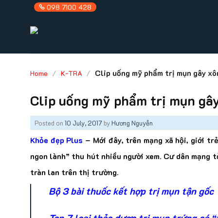
Skip
098 7100 428
to
content
/
/
Clip uống mỹ phẩm trị mụn gây xô
Home
K-TRA
Clip uống mỹ phẩm trị mụn gâ
Posted on
10 July, 2017
by
Hương Nguyễn
Khỏe đẹp Plus
– Mới đây, trên mạng xã hội, giới tr
ngon lành” thu hút nhiều người xem. Cư dân mạng tỏ
tràn lan trên thị trường.
Bộ 3 bài thuốc kết hợp trị mụn tận gốc
Top 7 loại thảo dược trị mụn trứng cá 