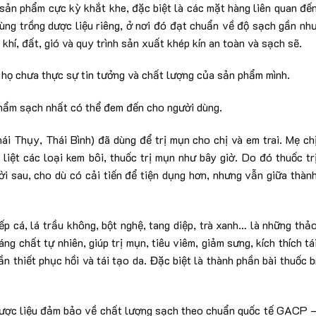
 sản phẩm cực kỳ khắt khe, đặc biệt là các mặt hàng liên quan đế
ng trồng dược liệu riêng, ở nơi đó đạt chuẩn về độ sạch gần nh
khí, đất, gió và quy trình sản xuất khép kín an toàn và sạch sẽ.
i họ chưa thực sự tin tưởng và chất lượng của sản phẩm mình.
hẩm sạch nhất có thể đem đến cho người dùng.
i Thụy, Thái Bình) đã dùng để trị mụn cho chị và em trai. Mẹ ch
liệt các loại kem bôi, thuốc trị mụn như bây giờ. Do đó thuốc tr
i sau, cho dù có cải tiến để tiện dụng hơn, nhưng vẫn giữa thàn
ếp cá, lá trầu không, bột nghệ, tang diệp, trà xanh… là những thả
g chất tự nhiên, giúp trị mụn, tiêu viêm, giảm sưng, kích thích tá
 thiết phục hồi và tái tạo da. Đặc biệt là thành phần bài thuốc b
dược liệu đảm bảo về chất lượng sạch theo chuẩn quốc tế GACP 