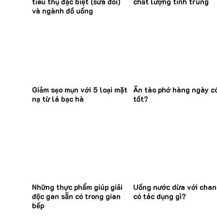
tiêu thụ đặc biệt (sửa đổi)
chất lượng tinh trùng
và ngành đồ uống
Giảm sẹo mụn với 5 loại mặt
Ăn tào phớ hàng ngày c
nạ từ lá bạc hà
tốt?
Những thực phẩm giúp giải
Uống nước dừa với cha
độc gan sẵn có trong gian
có tác dụng gì?
bếp