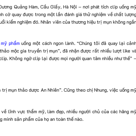
 Dương Quảng Hàm, Cầu Giấy, Hà Nội – nơi phát tích clip uống m
tình cờ quay được trong một lần đánh giá thử nghiệm về chất lượn
ổi kiểm nghiệm đó. Nhân viên của thương hiệu trị mụn không ngầ
a
mỹ phẩm
uống một cách ngon lành. “Chúng tôi đã quay lại cản
thảo mộc gia truyền trị mụn”, đã nhận được rất nhiều lượt like v
 clip. Không ngờ clip lại được mọi người quan tâm nhiều như thế” 
 trị mụn thảo dược An Nhiên”. Cũng theo chị Nhung, việc uống m
ẻ về lĩnh vực thẩm mỹ, làm đẹp, nhiều người chủ của các hãng m
 minh sản phẩm của họ an toàn thế nào.