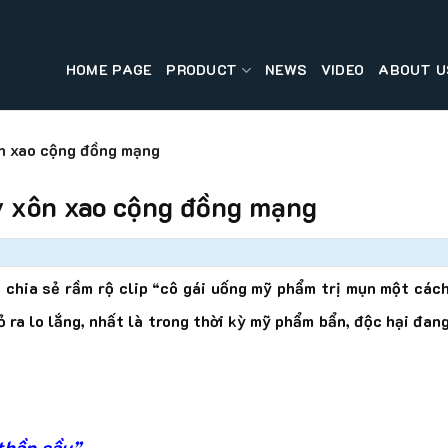
HOME PAGE
PRODUCT
NEWS
VIDEO
ABOUT U
n xao cộng đồng mạng
y xôn xao cộng đồng mạng
ẻ chia sẻ rầm rộ clip “cô gái uống mỹ phẩm trị mụn một các
 ra lo lắng, nhất là trong thời kỳ mỹ phẩm bẩn, độc hại đan
“thần sầu”