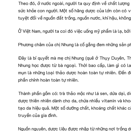
Theo đó, ở nước ngoài, người ta quy định về chất lượng
sức khỏe con người. Một số hãng dược của lớn còn có vù
tuyệt đối về nguồn đất trồng, nguồn nước, khí hậu, không 
Ở Việt Nam, người ta coi đó việc uống mỹ phẩm là lạ, bở
Phương châm của chị Nhung là cố gắng đem những sản p
Đây là bí quyết mà mẹ chị Nhung (quê ở Thụy Duyên, Thá
Nhung học được từ bà ngoại. Thời bao cấp, làm gì có la 
mụn là những loại thảo dược hoàn toàn tự nhiên. Đến đờ
phần chính hoàn toàn tự nhiên.
Thành phần gồm có: trà thảo mộc như lá sen, dứa dại, di
dược thiên nhiên dành cho da, chứa nhiều vitamin và khoán
tạo da hiệu quả. Một số dưỡng chất, khoáng chất khác cần
truyền của gia đình.
Nguồn nguyên, dược liệu được nhập từ những nơi trồng 