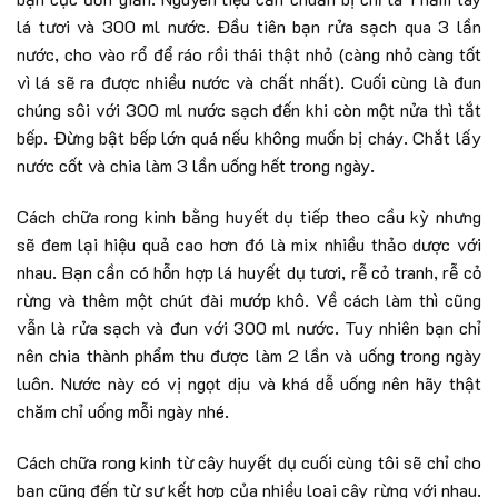
lá tươi và 300 ml nước. Đầu tiên bạn rửa sạch qua 3 lần
nước, cho vào rổ để ráo rồi thái thật nhỏ (càng nhỏ càng tốt
vì lá sẽ ra được nhiều nước và chất nhất). Cuối cùng là đun
chúng sôi với 300 ml nước sạch đến khi còn một nửa thì tắt
bếp. Đừng bật bếp lớn quá nếu không muốn bị cháy. Chắt lấy
nước cốt và chia làm 3 lần uống hết trong ngày.
Cách chữa rong kinh bằng huyết dụ tiếp theo cầu kỳ nhưng
sẽ đem lại hiệu quả cao hơn đó là mix nhiều thảo dược với
nhau. Bạn cần có hỗn hợp lá huyết dụ tươi, rễ cỏ tranh, rễ cỏ
rừng và thêm một chút đài mướp khô. Về cách làm thì cũng
vẫn là rửa sạch và đun với 300 ml nước. Tuy nhiên bạn chỉ
nên chia thành phẩm thu được làm 2 lần và uống trong ngày
luôn. Nước này có vị ngọt dịu và khá dễ uống nên hãy thật
chăm chỉ uống mỗi ngày nhé.
Cách chữa rong kinh từ cây huyết dụ cuối cùng tôi sẽ chỉ cho
bạn cũng đến từ sự kết hợp của nhiều loại cây rừng với nhau.