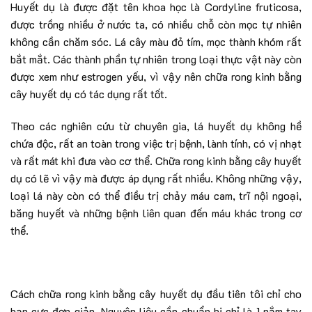
Huyết dụ là được đặt tên khoa học là Cordyline fruticosa,
được trồng nhiều ở nước ta, có nhiều chỗ còn mọc tự nhiên
không cần chăm sóc. Lá cây màu đỏ tím, mọc thành khóm rất
bắt mắt. Các thành phần tự nhiên trong loại thực vật này còn
được xem như estrogen yếu, vì vậy nên chữa rong kinh bằng
cây huyết dụ có tác dụng rất tốt.
Theo các nghiên cứu từ chuyên gia, lá huyết dụ không hề
chứa độc, rất an toàn trong việc trị bệnh, lành tính, có vị nhạt
và rất mát khi đưa vào cơ thể. Chữa rong kinh bằng cây huyết
dụ có lẽ vì vậy mà được áp dụng rất nhiều. Không những vậy,
loại lá này còn có thể điều trị chảy máu cam, trĩ nội ngoại,
băng huyết và những bệnh liên quan đến máu khác trong cơ
thể.
Cách chữa rong kinh bằng cây huyết dụ đầu tiên tôi chỉ cho
bạn cực đơn giản. Nguyên liệu cần chuẩn bị chỉ là 1 nắm tay