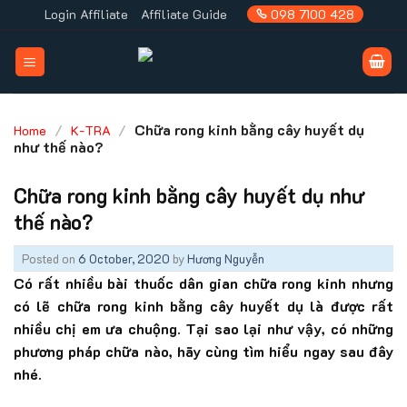
Skip
Login Affiliate
Affiliate Guide
098 7100 428
to
content
/
/
Chữa rong kinh bằng cây huyết dụ
Home
K-TRA
như thế nào?
Chữa rong kinh bằng cây huyết dụ như
thế nào?
Posted on
6 October, 2020
by
Hương Nguyễn
Có rất nhiều bài thuốc dân gian chữa rong kinh nhưng
có lẽ chữa rong kinh bằng cây huyết dụ là được rất
nhiều chị em ưa chuộng. Tại sao lại như vậy, có những
phương pháp chữa nào, hãy cùng tìm hiểu ngay sau đây
nhé.