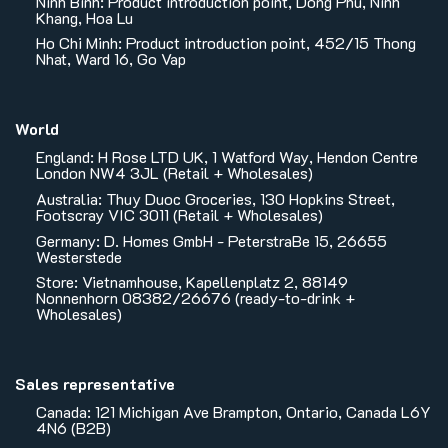
Ninh Binh: Product introduction point, Dong Phu, Ninh
Khang, Hoa Lu
Ho Chi Minh: Product introduction point, 452/15 Thong
Nhat, Ward 16, Go Vap
World
England: H Rose LTD UK, 1 Watford Way, Hendon Centre
London NW4 3JL (Retail + Wholesales)
Australia: Thuy Duoc Groceries, 130 Hopkins Street,
Footscray VIC 3011 (Retail + Wholesales)
Germany: D. Homes GmbH - PeterstraBe 15, 26655
Westerstede
Store: Vietnamhouse, Kapellenplatz 2, 88149
Nonnenhorn 08382/26676 (ready-to-drink +
Wholesales)
Sales representative
Canada: 121 Michigan Ave Brampton, Ontario, Canada L6Y
4N6 (B2B)