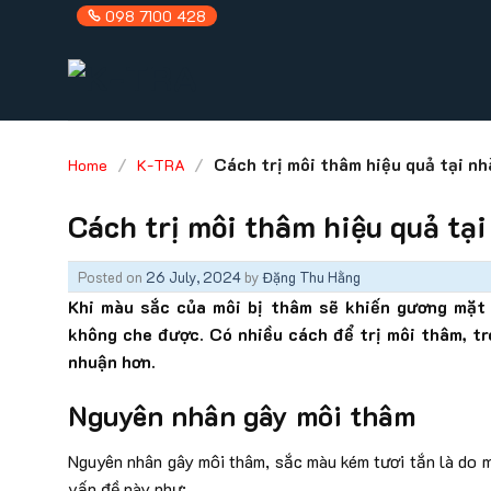
Skip
098 7100 428
to
content
/
/
Cách trị môi thâm hiệu quả tại nh
Home
K-TRA
Cách trị môi thâm hiệu quả tại
Posted on
26 July, 2024
by
Đặng Thu Hằng
Khi màu sắc của môi bị thâm sẽ khiến gương mặt
không che được. Có nhiều cách để trị môi thâm, tr
nhuận hơn.
Nguyên nhân gây môi thâm
Nguyên nhân gây môi thâm, sắc màu kém tươi tắn là do me
vấn đề này như: