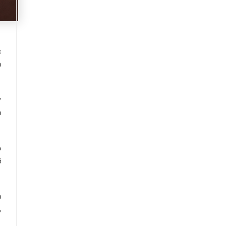
c
n
y
n
o
ẽ
n
,