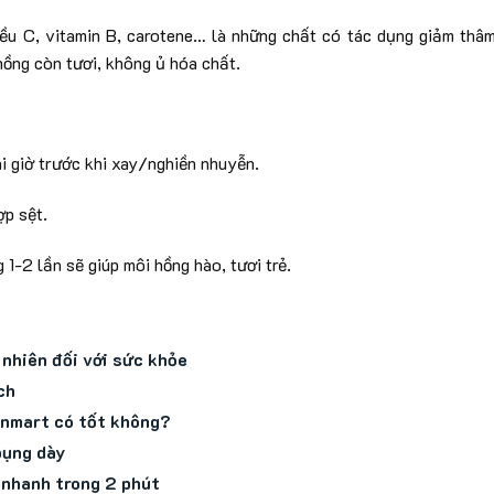
ều C, vitamin B, carotene… là những chất có tác dụng giảm thâ
a hồng còn tươi, không ủ hóa chất.
i giờ trước khi xay/nghiền nhuyễn.
̣p sệt.
1-2 lần sẽ giúp môi hồng hào, tươi trẻ.
 nhiên đối với sức khỏe
ch
vinmart có tốt không?
bụng dày
 nhanh trong 2 phút