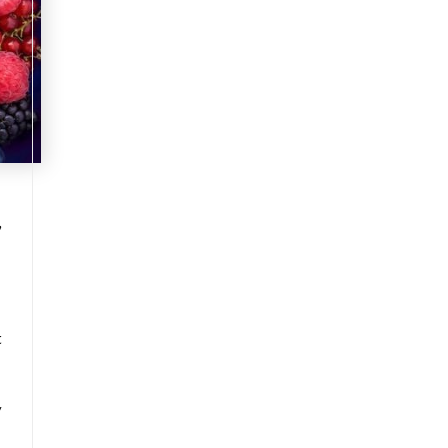
,
t
y