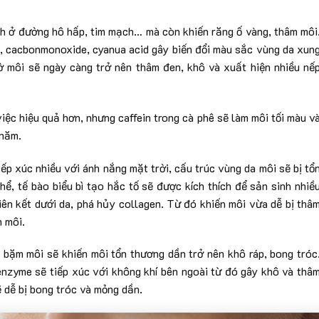
h ở đường hô hấp, tim mạch… mà còn khiến răng ố vàng, thâm môi
ín, cacbonmonoxide, cyanua acid gây biến đổi màu sắc vùng da xun
ờ môi sẽ ngày càng trở nên thâm đen, khô và xuất hiện nhiều nế
ệc hiệu quả hơn, nhưng caffein trong cà phê sẽ làm môi tối màu v
 năm.
iếp xúc nhiều với ánh nắng mặt trời, cấu trúc vùng da môi sẽ bị tổ
ể, tế bào biểu bì tạo hắc tố sẽ được kích thích để sản sinh nhiề
iên kết dưới da, phá hủy collagen. Từ đó khiến môi vừa dễ bị thâ
 môi.
, bặm môi sẽ khiến môi tổn thương dần trở nên khô ráp, bong tróc
nzyme sẽ tiếp xúc với không khí bên ngoài từ đó gây khô và thâ
ẽ dễ bị bong tróc và mỏng dần.