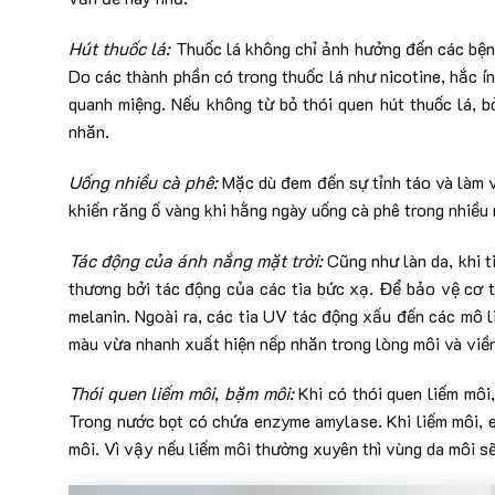
Hút thuốc lá:
Thuốc lá không chỉ ảnh hưởng đến các bện
Do các thành phần có trong thuốc lá như nicotine, hắc 
quanh miệng. Nếu không từ bỏ thói quen hút thuốc lá, b
nhăn.
Uống nhiều cà phê:
Mặc dù đem đến sự tỉnh táo và làm vi
khiến răng ố vàng khi hằng ngày uống cà phê trong nhiều
Tác động của ánh nắng mặt trời:
Cũng như làn da, khi t
thương bởi tác động của các tia bức xạ. Để bảo vệ cơ th
melanin. Ngoài ra, các tia UV tác động xấu đến các mô l
màu vừa nhanh xuất hiện nếp nhăn trong lòng môi và viền
Thói quen liếm môi, bặm môi:
Khi có thói quen liếm môi
Trong nước bọt có chứa enzyme amylase. Khi liếm môi, e
môi. Vì vậy nếu liếm môi thường xuyên thì vùng da môi s