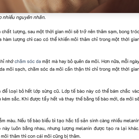
o nhiều nguyên nhân.
 chất lượng, sau một thời gian môi sẽ trở nên thâm sạm, bong tró
a hàm lượng chì cao có thể khiến môi thâm chỉ trong một thời gia
chỉ nhớ
chăm sóc da
mặt mà hay bỏ quên da môi. Hơn nữa, mỗi ngà
da môi sạch, chăm sóc da môi cần thận thì chỉ trong một thời gia
 để loại bỏ hết lớp sừng cũ. Lớp tế bào này có thể bám chắc và
n kém sắc. Khi được tẩy hết và thay thế bằng tế bào mới, da môi s
sẫm màu. Nếu tế bào biểu bì tạo hắc tố sản sinh càng nhiều melani
o này luôn bằng nhau, nhưng lượng melanin được tạo ra lại khác
 môi thâm thì con cái môi cũng bị thâm.