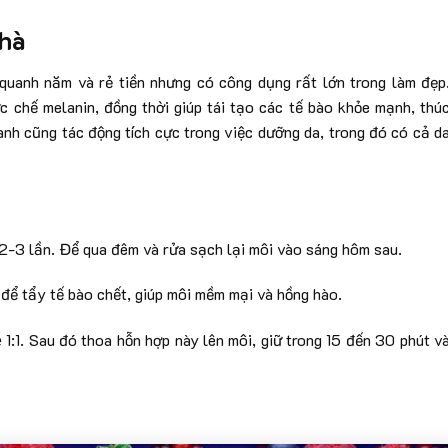
nhà
quanh năm và rẻ tiền nhưng có công dụng rất lớn trong làm đẹp
ức chế melanin, đồng thời giúp tái tạo các tế bào khỏe mạnh, thú
hanh cũng tác động tích cực trong việc dưỡng da, trong đó có cả d
i 2-3 lần. Để qua đêm và rửa sạch lại môi vào sáng hôm sau.
 để tẩy tế bào chết, giúp môi mềm mại và hồng hào.
̣ 1:1. Sau đó thoa hỗn hợp này lên môi, giữ trong 15 đến 30 phút v