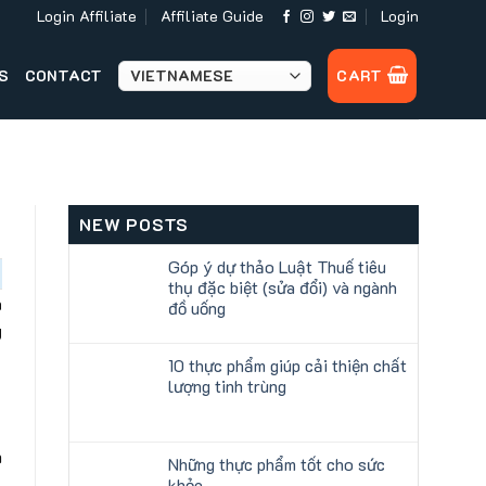
Login Affiliate
Affiliate Guide
Login
S
CONTACT
CART
NEW POSTS
Góp ý dự thảo Luật Thuế tiêu
thụ đặc biệt (sửa đổi) và ngành
n
đồ uống
g
10 thực phẩm giúp cải thiện chất
lượng tinh trùng
n
Những thực phẩm tốt cho sức
khỏe