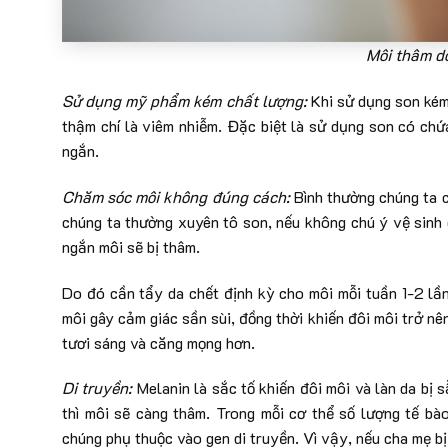
Môi thâm d
Sử dụng mỹ phẩm kém chất lượng:
Khi sử dụng son kém
thậm chí là viêm nhiễm. Đặc biệt là sử dụng son có chứ
ngắn.
Chăm sóc môi không đúng cách:
Bình thường chúng ta 
chúng ta thường xuyên tô son, nếu
không chú ý vệ sinh 
ngắn môi sẽ bị thâm.
Do đó cần tẩy da chết định kỳ cho môi mỗi tuần 1-2 lần
môi gây cảm giác sần sùi, đồng thời khiến đôi môi trở nê
tươi sáng và căng mọng hơn.
Di truyền:
Melanin là sắc tố khiến đôi môi và làn da bị 
thì môi sẽ càng thâm. Trong mỗi cơ thể số lượng tế bà
chúng phụ thuộc vào gen di truyền. Vì vậy, nếu cha mẹ bị