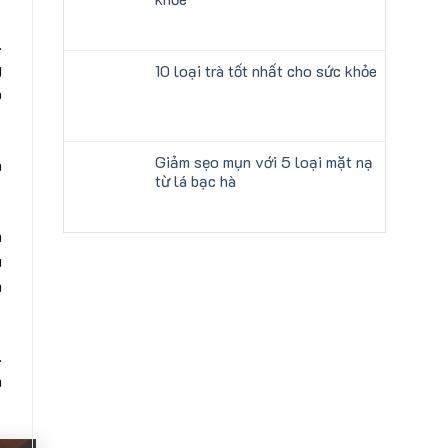
.
g
10 loại trà tốt nhất cho sức khỏe
p
Giảm sẹo mụn với 5 loại mặt nạ
à
từ lá bạc hà
n
u
m
.
m