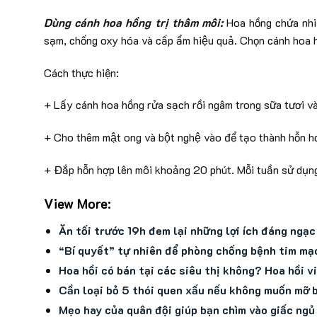
Dùng cánh hoa hồng trị thâm môi:
Hoa hồng chứa nhi
sạm, chống oxy hóa và cấp ẩm hiệu quả. Chọn cánh ho
Cách thực hiện:
+ Lấy cánh hoa hồng rửa sạch rồi ngâm trong sữa tươi và
+ Cho thêm mật ong và bột nghệ vào để tạo thành hỗn hơ
+ Đắp hỗn hợp lên môi khoảng 20 phút. Mỗi tuần sử dụng 
View More:
Ăn tối trước 19h đem lại những lợi ích đáng ngạc
“Bí quyết” tự nhiên để phòng chống bệnh tim mạ
Hoa hồi có bán tại các siêu thị không? Hoa hồi 
Cần loại bỏ 5 thói quen xấu nếu không muốn mỡ 
Mẹo hay của quân đội giúp bạn chìm vào giấc ngủ