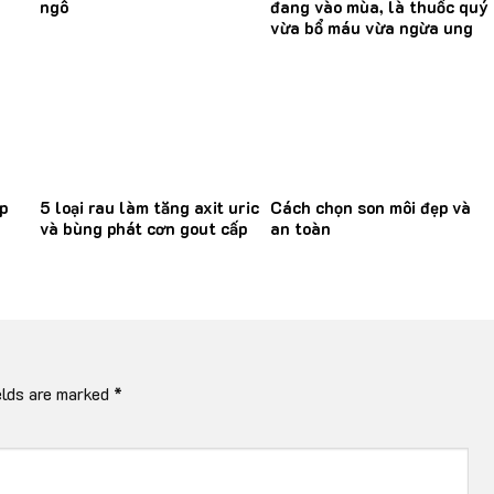
ngô
đang vào mùa, là thuốc quý
vừa bổ máu vừa ngừa ung
thư
p
5 loại rau làm tăng axit uric
Cách chọn son môi đẹp và
và bùng phát cơn gout cấp
an toàn
elds are marked
*