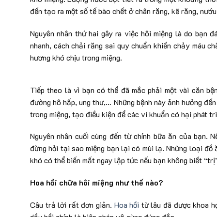
đến tạo ra một số tế bào chết ở chân răng, kẽ răng, nướu
Nguyên nhân thứ hai gây ra việc hôi miệng là do bạn đ
nhanh, cách chải răng sai quy chuẩn khiến chảy máu ch
hương khó chịu trong miệng.
Tiếp theo là vì bạn có thể đã mắc phải một vài căn bệ
đường hô hấp, ung thư,… Những bệnh này ảnh hưởng đến 
trong miệng, tạo điều kiện để các vi khuẩn có hại phát tr
Nguyên nhân cuối cùng đến từ chính bữa ăn của bạn. Nế
đừng hỏi tại sao miệng bạn lại có mùi lạ. Những loại đồ 
khó có thể biến mất ngay lập tức nếu bạn không biết “trị
Hoa hồi chữa hôi miệng như thế nào?
Câu trả lời rất đơn giản.
Hoa hồi
từ lâu đã được khoa họ
dầu hồi chính là biện pháp vô cùng đúng đắn.