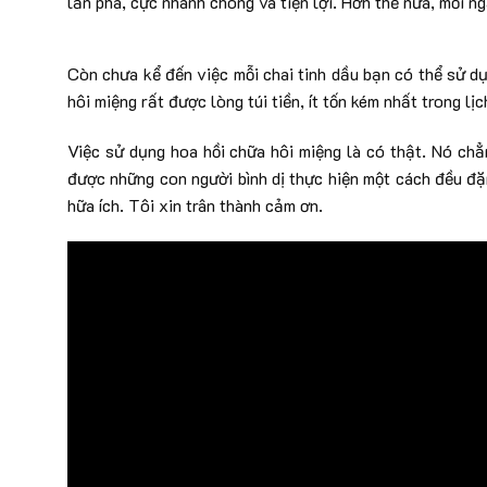
lần pha, cực nhanh chóng và tiện lợi. Hơn thế nữa, mỗi n
Còn chưa kể đến việc mỗi chai tinh dầu bạn có thể sử d
hôi miệng rất được lòng túi tiền, ít tốn kém nhất trong lịc
Việc sử dụng hoa hồi chữa hôi miệng là có thật. Nó chẳ
được những con người bình dị thực hiện một cách đều đặ
hữa ích. Tôi xin trân thành cảm ơn.