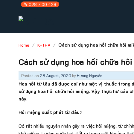
Skip
098 7100 428
to
content
/
/
Cách sử dụng hoa hồi chữa hôi mi
Home
K-TRA
Cách sử dụng hoa hồi chữa hôi
Posted on
28 August, 2020
by
Hương Nguyễn
Hoa hồi từ lâu đã được coi như một vị thuốc trong 
sử dụng hoa hồi chữa hôi miệng. Vậy thực hư câu ch
này.
Hôi miệng xuất phát từ đâu?
Có rất nhiều nguyên nhân gây ra việc hôi miệng, từ chín
khô miệng. Lượng nước bọt tiết ra trong một khoảng thờ