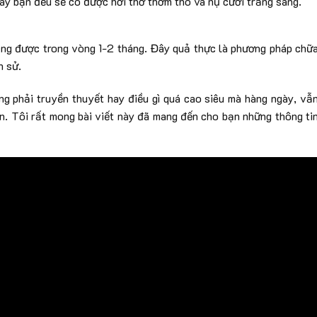
gày bạn đều sẽ có được hơi thở thơm tho và nụ cười trắng sáng.
ụng được trong vòng 1-2 tháng. Đây quả thực là phương pháp chữ
h sử.
ng phải truyền thuyết hay điều gì quá cao siêu mà hàng ngày, vẫ
n. Tôi rất mong bài viết này đã mang đến cho bạn những thông ti