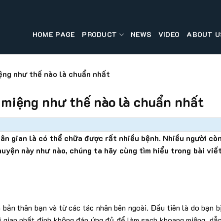
HOME PAGE
PRODUCT
NEWS
VIDEO
ABOUT U
ệng như thế nào là chuẩn nhất
 miệng như thế nào là chuẩn nhất
dân gian là có thể chữa được rất nhiều bệnh. Nhiều người cò
uyện này như nào, chúng ta hãy cùng tìm hiểu trong bài viế
h bản thân bạn và từ các tác nhân bên ngoài. Đầu tiên là do bạn b
i gian nhất định không đáp ứng đủ để làm sạch khoang miệng, dẫ