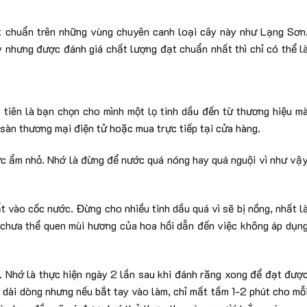
t chuẩn trên những vùng chuyên canh loại cây này như Lạng Sơn
nhưng được đánh giá chất lượng đạt chuẩn nhất thì chỉ có thể l
 tiên là bạn chọn cho mình một lọ tinh dầu đến từ thương hiệu m
 sàn thương mại điện tử hoặc mua trực tiếp tại cửa hàng.
c ẩm nhỏ. Nhớ là đừng để nước quá nóng hay quá nguội vì như vậ
t vào cốc nước. Đừng cho nhiều tinh dầu quá vì sẽ bị nồng, nhất l
 chưa thể quen mùi hương của hoa hồi dẫn đến việc không áp dụn
a. Nhớ là thực hiện ngày 2 lần sau khi đánh răng xong để đạt đượ
ẻ dài dòng nhưng nếu bắt tay vào làm, chỉ mất tầm 1-2 phút cho mỗ