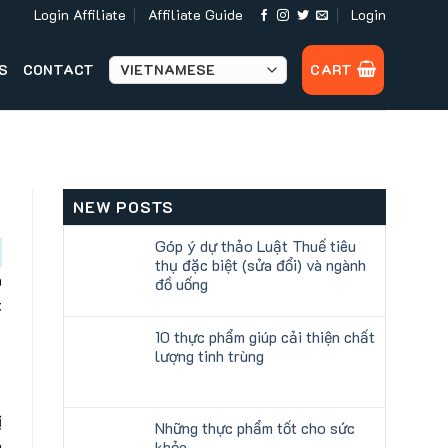
Login Affiliate
Affiliate Guide
Login
S
CONTACT
CART
NEW POSTS
Góp ý dự thảo Luật Thuế tiêu
thụ đặc biệt (sửa đổi) và ngành
n
đồ uống
t
10 thực phẩm giúp cải thiện chất
lượng tinh trùng
ị
Những thực phẩm tốt cho sức
n
khỏe