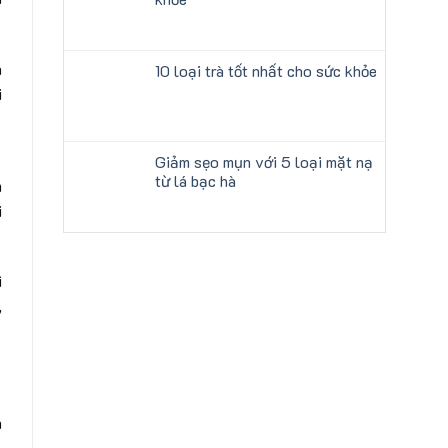
á
10 loại trà tốt nhất cho sức khỏe
i
Giảm sẹo mụn với 5 loại mặt nạ
từ lá bạc hà
m
i
ì
,
h