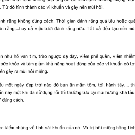
. Từ đó hình thành các vi khuẩn và gây nên mùi hôi.
ánh răng không đúng cách. Thời gian đánh răng quá lâu hoặc qu
ân răng,…hay cả việc lười đánh răng nữa. Tất cả đều tạo nên mù
nh như hở van tim, trào ngược dạ dày, viêm phế quản, viêm nhiễ
sức khỏe và làm giảm khả năng hoạt động của các vi khuẩn có lợ
iển gây ra mùi hôi miệng.
u một ngày đẹp trời nào đó bạn ăn mắm tôm, tỏi, hành tây,… th
ăn này một khi đã sử dụng rồi thì thường lưu lại mùi hương khá lâu
” đúng cách.
c kiểm chứng về tính sát khuẩn của nó. Và trị hôi miệng bằng tin