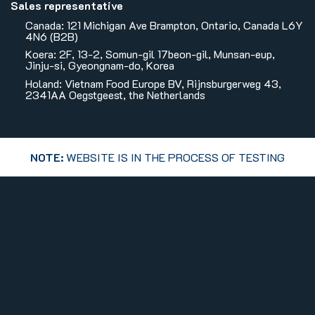
Sales representative
Canada: 121 Michigan Ave Brampton, Ontario, Canada L6Y
4N6 (B2B)
Koera: 2F, 13-2, Somun-gil 17beon-gil, Munsan-eup,
Jinju-si, Gyeongnam-do, Korea
Holand: Vietnam Food Europe BV, Rijnsburgerweg 43,
2341AA Oegstgeest, the Netherlands
NOTE:
WEBSITE IS IN THE PROCESS OF TESTING