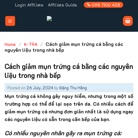
Skip
Login Affiliate
Affiliate Guide
098 7100 428
to
content
/
/
Cách giảm mụn trứng cá bằng các
Home
K-TRA
nguyên liệu trong nhà bếp
Cách giảm mụn trứng cá bằng các nguyên
liệu trong nhà bếp
Posted on
26 July, 2024
by
Đặng Thu Hằng
Mụn trứng cá không gây nguy hiểm, nhưng trong một số
trường hợp có thể để lại sẹo trên da. Có nhiều cách để
giảm mụn trứng cá nhưng đơn giản nhất là sử dụng ngay
các nguyên liệu có sẵn trong căn bếp của bạn.
Có nhiều nguyên nhân gây ra mụn trứng cá: