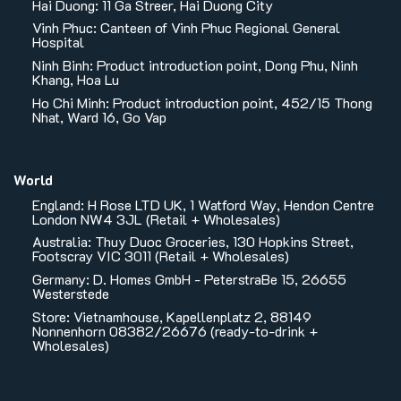
Hai Duong: 11 Ga Streer, Hai Duong City
Vinh Phuc: Canteen of Vinh Phuc Regional General
Hospital
Ninh Binh: Product introduction point, Dong Phu, Ninh
Khang, Hoa Lu
Ho Chi Minh: Product introduction point, 452/15 Thong
Nhat, Ward 16, Go Vap
World
England: H Rose LTD UK, 1 Watford Way, Hendon Centre
London NW4 3JL (Retail + Wholesales)
Australia: Thuy Duoc Groceries, 130 Hopkins Street,
Footscray VIC 3011 (Retail + Wholesales)
Germany: D. Homes GmbH - PeterstraBe 15, 26655
Westerstede
Store: Vietnamhouse, Kapellenplatz 2, 88149
Nonnenhorn 08382/26676 (ready-to-drink +
Wholesales)