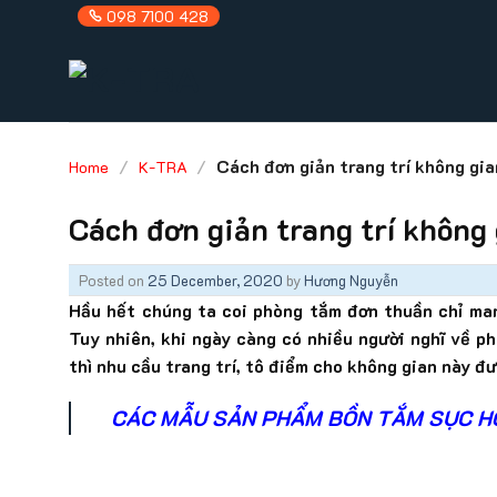
Skip
098 7100 428
to
content
/
/
Cách đơn giản trang trí không gi
Home
K-TRA
Cách đơn giản trang trí không
Posted on
25 December, 2020
by
Hương Nguyễn
Hầu hết chúng ta coi phòng tắm đơn thuần chỉ man
Tuy nhiên, khi ngày càng có nhiều người nghĩ về p
thì nhu cầu trang trí, tô điểm cho không gian này đ
CÁC MẪU SẢN PHẨM BỒN TẮM SỤC H