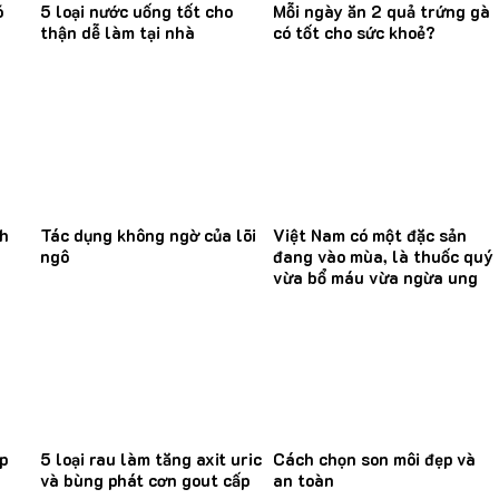
ó
5 loại nước uống tốt cho
Mỗi ngày ăn 2 quả trứng gà
thận dễ làm tại nhà
có tốt cho sức khoẻ?
nh
Tác dụng không ngờ của lõi
Việt Nam có một đặc sản
ngô
đang vào mùa, là thuốc quý
vừa bổ máu vừa ngừa ung
thư
p
5 loại rau làm tăng axit uric
Cách chọn son môi đẹp và
và bùng phát cơn gout cấp
an toàn