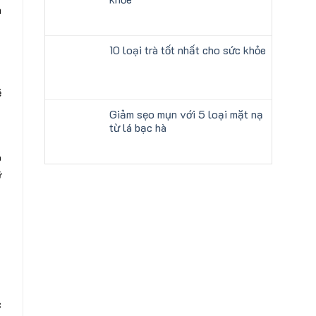
n
10 loại trà tốt nhất cho sức khỏe
ẽ
Giảm sẹo mụn với 5 loại mặt nạ
từ lá bạc hà
p
ỡ
c