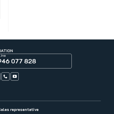
MATION
line
946 077 828
Sales representative