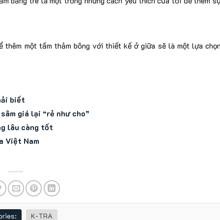
ắm bằng tre là một trong những cách yêu thích của tôi để thêm s
ể thêm một tấm thảm bông với thiết kế ở giữa sẽ là một lựa chọ
ải biết
sâm giá lại “rẻ như cho”
g lâu càng tốt
a Việt Nam
ries:
K-TRA