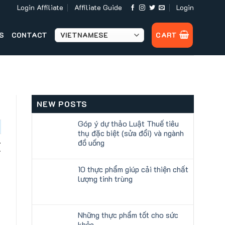
Login Affiliate
Affiliate Guide
Login
S
CONTACT
CART
NEW POSTS
Góp ý dự thảo Luật Thuế tiêu
thụ đặc biệt (sửa đổi) và ngành
.
đồ uống
i
10 thực phẩm giúp cải thiện chất
lượng tinh trùng
Những thực phẩm tốt cho sức
khỏe