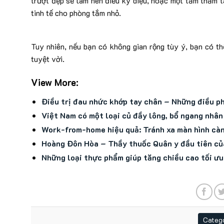
trượt đẹp sẽ làm nên điều kỳ diệu, hoặc một tấm thảm t
tinh tế cho phòng tắm nhỏ.
Tuy nhiên, nếu bạn có không gian rộng tùy ý, bạn có th
tuyệt vời.
View More:
Điều trị đau nhức khớp tay chân – Những điều ph
Việt Nam có một loại củ đầy lông, bổ ngang nhân 
Work-from-home hiệu quả: Tránh xa màn hình càn
Hoàng Đôn Hòa – Thầy thuốc Quân y đầu tiên củ
Những loại thực phẩm giúp tăng chiều cao tối ưu
Catego