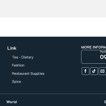
MORE INFOR
Link
Hot
0
Tea - Dietary
Fashion
Restaurant Supplies
Spice
World