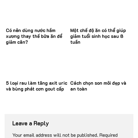
Có nên dùng nước hầm
Một chế độ ăn có thể giúp
xương thay thế bữa ăn để
giảm tuổi sinh học sau 8
giảm cân?
tuần
5 loại rau làm tăng axit uric
Cách chọn son môi đẹp và
và bùng phát cơn gout cấp
an toàn
Leave a Reply
Your email address will not be published.
Required