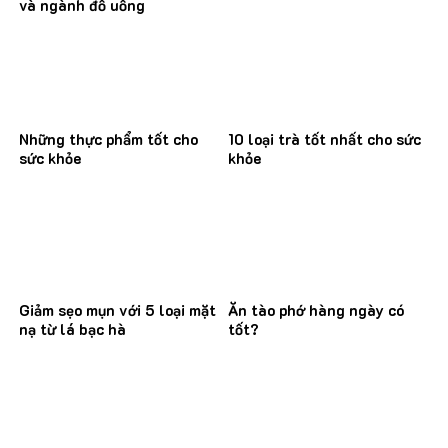
và ngành đồ uống
Những thực phẩm tốt cho
10 loại trà tốt nhất cho sức
sức khỏe
khỏe
Giảm sẹo mụn với 5 loại mặt
Ăn tào phớ hàng ngày có
nạ từ lá bạc hà
tốt?