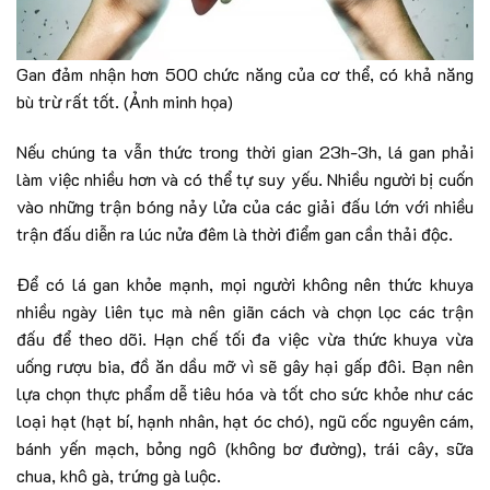
Gan đảm nhận hơn 500 chức năng của cơ thể, có khả năng
bù trừ rất tốt. (Ảnh minh họa)
Nếu chúng ta vẫn thức trong thời gian 23h-3h, lá gan phải
làm việc nhiều hơn và có thể tự suy yếu. Nhiều người bị cuốn
vào những trận bóng nảy lửa của các giải đấu lớn với nhiều
trận đấu diễn ra lúc nửa đêm là thời điểm gan cần thải độc.
Để có lá gan khỏe mạnh, mọi người không nên thức khuya
nhiều ngày liên tục mà nên giãn cách và chọn lọc các trận
đấu để theo dõi. Hạn chế tối đa việc vừa thức khuya vừa
uống rượu bia, đồ ăn dầu mỡ vì sẽ gây hại gấp đôi. Bạn nên
lựa chọn thực phẩm dễ tiêu hóa và tốt cho sức khỏe như các
loại hạt (hạt bí, hạnh nhân, hạt óc chó), ngũ cốc nguyên cám,
bánh yến mạch, bỏng ngô (không bơ đường), trái cây, sữa
chua, khô gà, trứng gà luộc.