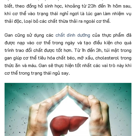
biết, theo đồng hồ sinh học, khoảng từ 23h đến 1h hôm sau,
khi cơ thể vào trạng thái nghỉ ngơi là lúc gan làm nhiệm vụ
thải độc, loại bỏ các chất thừa thải ra ngoài cơ thể.
Gan cũng sử dụng các
chất dinh dưỡng
của thực phẩm đã
được nạp vào cơ thể trong ngày và tạo điều kiện cho quá
trình trao đổi chất được tốt hơn. Từ 1h đến 3h, túi mật trong
gan giúp cơ thể tiêu hóa chất béo, mỡ xấu, cholesterol trong
thức ăn và máu. Gan sẽ thực hiện tốt nhất các vai trò này khi
cơ thể trong trạng thái ngủ say.